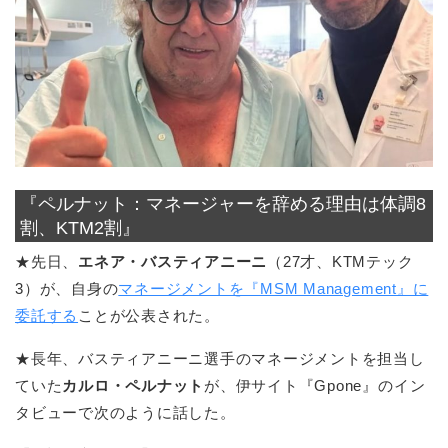
『ペルナット：マネージャーを辞める理由は体調8
割、KTM2割』
★先日、
エネア・バスティアニーニ
（27才、KTMテック
3）が、自身の
マネージメントを『MSM Management』に
委託する
ことが公表された。
★長年、バスティアニーニ選手のマネージメントを担当し
ていた
カルロ・ペルナット
が、伊サイト『Gpone』のイン
タビューで次のように話した。