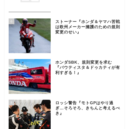
6
ストーナー『ホンダ＆ヤマハ苦戦
は欧州メーカー擁護のための規則
変更のせい』
7
ホンダSBK、規則変更を求む
『バウティスタ＆ドゥカティが有
利すぎる！』
8
ロッシ警告『モトGPはやり過
ぎ…そろそろ、きちんと考えるべ
き』