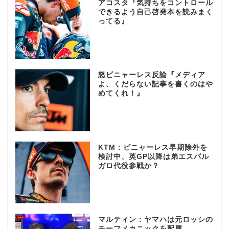
アコスタ『気持ちをコントロール
できるよう自己啓発本を読みまく
ってる』
怒ビニャーレス反論『メディア
よ、くだらない記事を書くのはや
めてくれ！』
KTM：ビニャーレス早期除外を
検討中、英GP以降は弟エスパル
ガロ代役参戦か？
マルティン：ヤマハは元ロッシの
チーフメカニックを配属