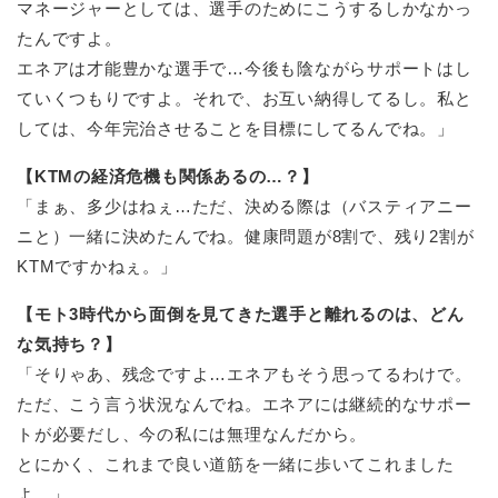
マネージャーとしては、選手のためにこうするしかなかっ
たんですよ。
エネアは才能豊かな選手で…今後も陰ながらサポートはし
ていくつもりですよ。それで、お互い納得してるし。私と
しては、今年完治させることを目標にしてるんでね。」
【KTMの経済危機も関係あるの…？】
「まぁ、多少はねぇ…ただ、決める際は（バスティアニー
ニと）一緒に決めたんでね。健康問題が8割で、残り2割が
KTMですかねぇ。」
【モト3時代から面倒を見てきた選手と離れるのは、どん
な気持ち？】
「そりゃあ、残念ですよ…エネアもそう思ってるわけで。
ただ、こう言う状況なんでね。エネアには継続的なサポー
トが必要だし、今の私には無理なんだから。
とにかく、これまで良い道筋を一緒に歩いてこれました
よ。」