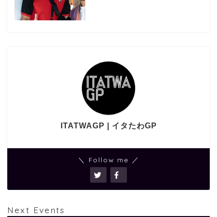
ITATWAGP | イタたわGP
＼ Follow me ／
Next Events