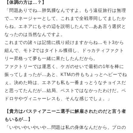
【体調の方は…？】
「問題ありでね…肺気腫なんですよ。もう遠征旅行は無理
で…マネージャーとして、これまで全戦帯同してましたか
らね。エネアにもその辺を説明したんで…ああ言う選択と
なったのは当然なんですよ。
これまでの諸々は記憶に残り続けますからね…モト3から
組んで、モト2ではタイトル獲得し、ドゥカティファクト
リー昇格って夢も一緒に果たしたんだから。
ファクトリーでは運悪く、ケガのせいで最初の1年を棒に
振ってしまったが…あと、KTMの件もちょっとヘビーでね
ぇ。決めた時は、エネアも私も一番まっとうなチョイスだ
と思ってたんだが…結局、ベストではなかったわけだ。ペ
ドロサやヴィニャーレスも、そんな感じでしょ。」
【貴方はバスティアニーニ選手に解雇されたのだと言う者
もいるが…】
「いやいやいやいや…問題は私の身体なんだから。プロの