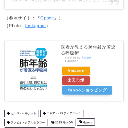
（参照サイト：『
Gpone
』）
（Photo：
Instagram
）
医者が教える肺年齢が若返
る呼吸術
created by
Rinker
Gakken
Amazon
楽天市場
Yahooショッピング
カルロ・ペルナット
エネア・バスティアニーニ
ファビオ・クアルタラロー
2025 モトGP
Gpone