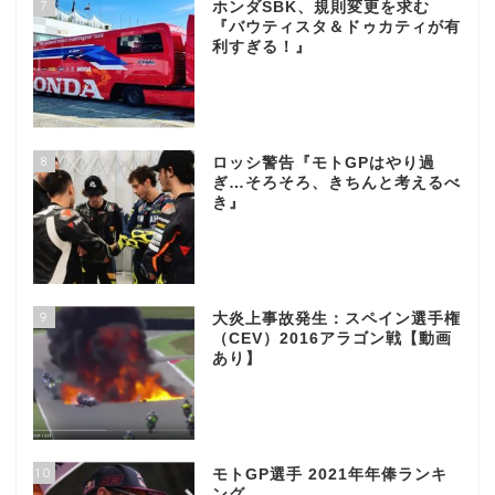
7
ホンダSBK、規則変更を求む
『バウティスタ＆ドゥカティが有
利すぎる！』
8
ロッシ警告『モトGPはやり過
ぎ…そろそろ、きちんと考えるべ
き』
9
大炎上事故発生：スペイン選手権
（CEV）2016アラゴン戦【動画
あり】
10
モトGP選手 2021年年俸ランキ
ング