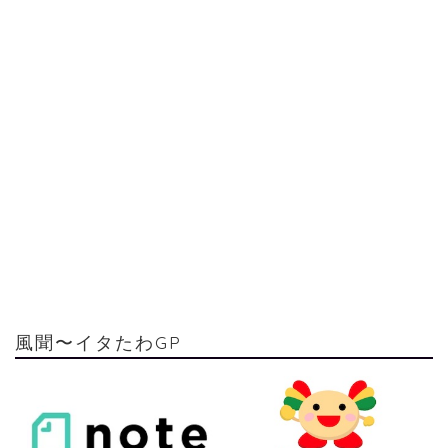
風聞〜イタたわGP