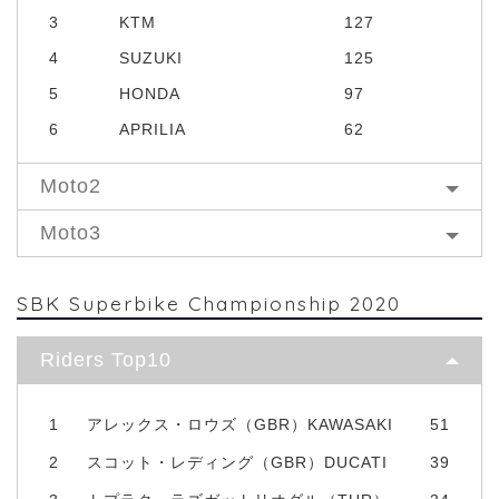
3
KTM
127
4
SUZUKI
125
5
HONDA
97
6
APRILIA
62
Moto2
Moto3
SBK Superbike Championship 2020
Riders Top10
1
アレックス・ロウズ（GBR）KAWASAKI
51
2
スコット・レディング（GBR）DUCATI
39