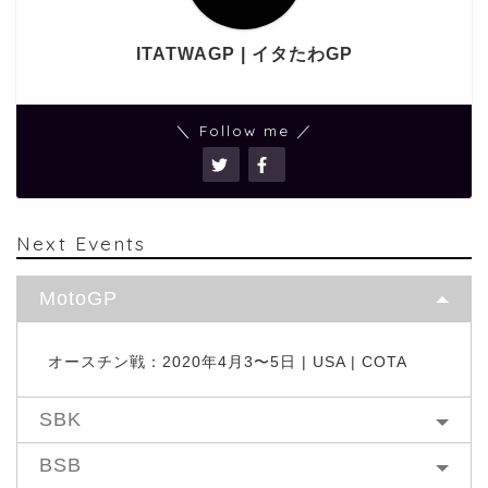
ITATWAGP | イタたわGP
＼ Follow me ／
Next Events
MotoGP
オースチン戦：2020年4月3〜5日 | USA | COTA
SBK
BSB