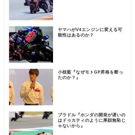
14
ヤマハがV4エンジンに変える可
能性はあるのか？
15
小椋藍『なぜモトGP昇格を断っ
たのか？』
16
ブラドル『ホンダの開発が遅いの
はドゥカティのように厚顔無恥じ
ゃないから』