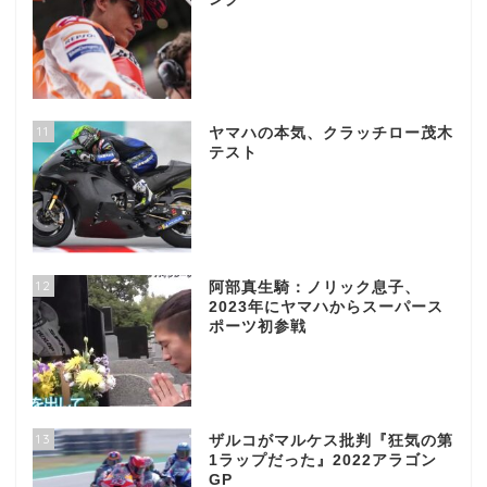
11
ヤマハの本気、クラッチロー茂木
テスト
12
阿部真生騎：ノリック息子、
2023年にヤマハからスーパース
ポーツ初参戦
13
ザルコがマルケス批判『狂気の第
1ラップだった』2022アラゴン
GP