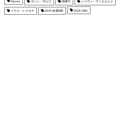
Gpone
ヨハン・ザルコ
高橋巧
シャヴィ・ヴィエルジェ
イケル・レクオナ
2025 鈴鹿8耐
2025 SBK