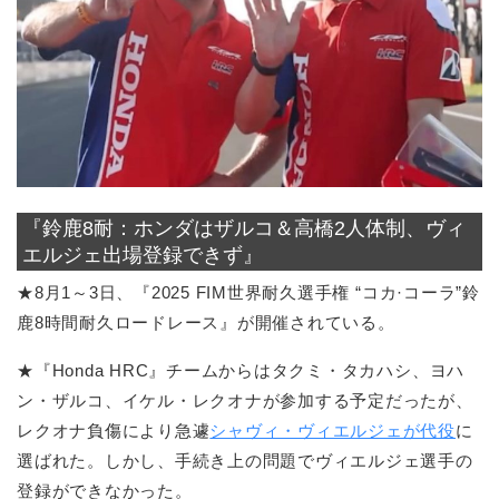
『鈴鹿8耐：ホンダはザルコ＆高橋2人体制、ヴィ
エルジェ出場登録できず』
★8月1～3日、『2025 FIM世界耐久選手権 “コカ·コーラ”鈴
鹿8時間耐久ロードレース』が開催されている。
★『Honda HRC』チームからはタクミ・タカハシ、ヨハ
ン・ザルコ、イケル・レクオナが参加する予定だったが、
レクオナ負傷により急遽
シャヴィ・ヴィエルジェが代役
に
選ばれた。しかし、手続き上の問題でヴィエルジェ選手の
登録ができなかった。