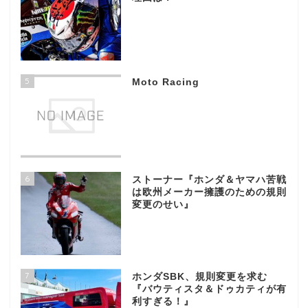
5
Moto Racing
6
ストーナー『ホンダ＆ヤマハ苦戦
は欧州メーカー擁護のための規則
変更のせい』
7
ホンダSBK、規則変更を求む
『バウティスタ＆ドゥカティが有
利すぎる！』