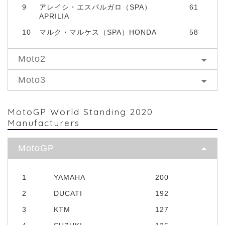
9
アレイシ・エスパルガロ（SPA）
61
APRILIA
10
マルク・マルケス（SPA）HONDA
58
Moto2
Moto3
MotoGP World Standing 2020
Manufacturers
MotoGP
1
YAMAHA
200
2
DUCATI
192
3
KTM
127