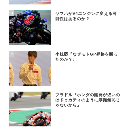
14
ヤマハがV4エンジンに変える可
能性はあるのか？
15
小椋藍『なぜモトGP昇格を断っ
たのか？』
16
ブラドル『ホンダの開発が遅いの
はドゥカティのように厚顔無恥じ
ゃないから』