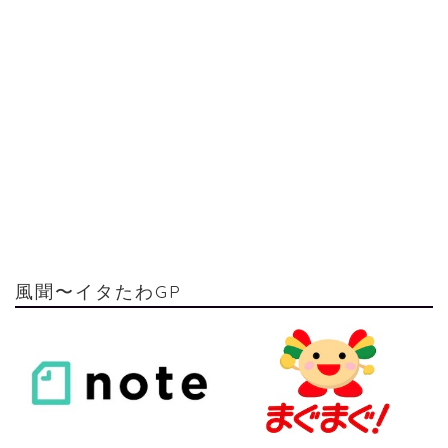
風聞〜イタたわGP