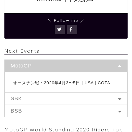
＼ Follow me ／
Next Events
MotoGP
オースチン戦：2020年4月3〜5日 | USA | COTA
SBK
BSB
MotoGP World Standing 2020 Riders Top