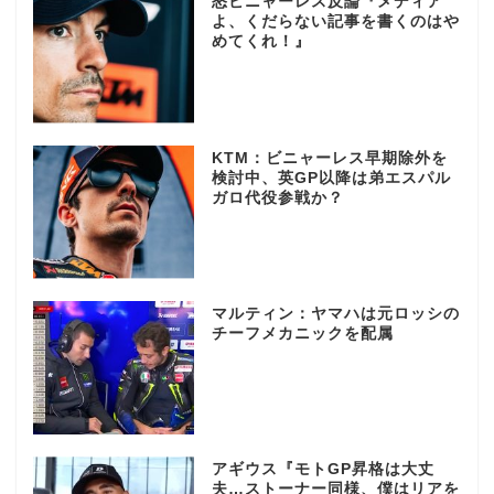
怒ビニャーレス反論『メディア
よ、くだらない記事を書くのはや
めてくれ！』
KTM：ビニャーレス早期除外を
検討中、英GP以降は弟エスパル
ガロ代役参戦か？
マルティン：ヤマハは元ロッシの
チーフメカニックを配属
アギウス『モトGP昇格は大丈
夫…ストーナー同様、僕はリアを