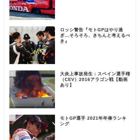
8
ロッシ警告『モトGPはやり過
ぎ…そろそろ、きちんと考えるべ
き』
9
大炎上事故発生：スペイン選手権
（CEV）2016アラゴン戦【動画
あり】
10
モトGP選手 2021年年俸ランキ
ング