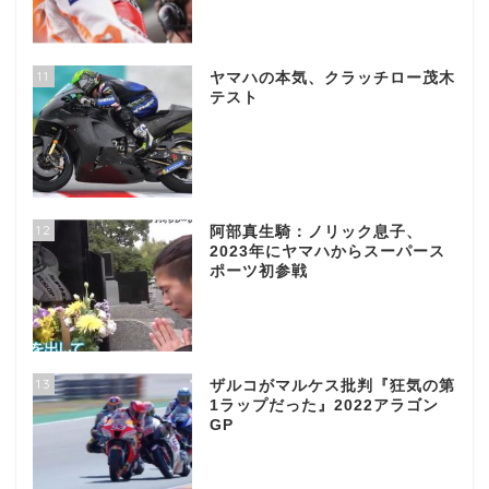
11
ヤマハの本気、クラッチロー茂木
テスト
12
阿部真生騎：ノリック息子、
2023年にヤマハからスーパース
ポーツ初参戦
13
ザルコがマルケス批判『狂気の第
1ラップだった』2022アラゴン
GP