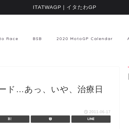
ITATWAGP | イタたわGP
to Race
BSB
2020 MotoGP Calendar
ヌード…あっ、いや、治療日
2011-06-17