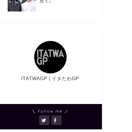
思う』
ITATWAGP | イタたわGP
＼ Follow me ／