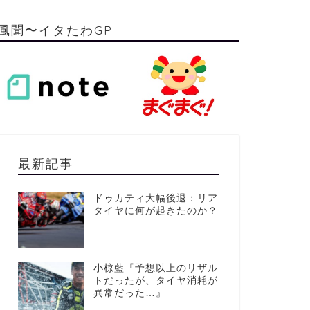
風聞〜イタたわGP
最新記事
ドゥカティ大幅後退：リア
タイヤに何が起きたのか？
小椋藍『予想以上のリザル
トだったが、タイヤ消耗が
異常だった…』