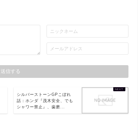
を
シルバーストーンGPこぼれ
話：ホンダ『茂木安全、でも
シャワー禁止』、歯磨...