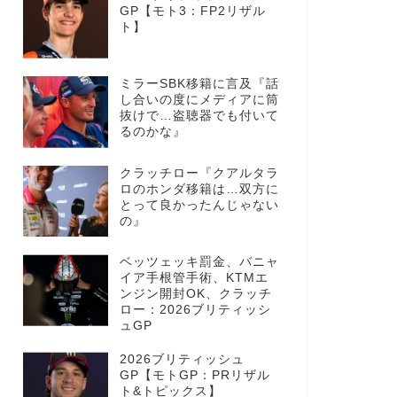
GP【モト3：FP2リザル
ト】
ミラーSBK移籍に言及『話
し合いの度にメディアに筒
抜けで…盗聴器でも付いて
るのかな』
クラッチロー『クアルタラ
ロのホンダ移籍は…双方に
とって良かったんじゃない
の』
ベッツェッキ罰金、バニャ
イア手根管手術、KTMエ
ンジン開封OK、クラッチ
ロー：2026ブリティッシ
ュGP
2026ブリティッシュ
GP【モトGP：PRリザル
ト&トピックス】