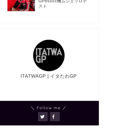
GP850cc機ムジェッロテ
スト
ITATWAGP | イタたわGP
＼ Follow me ／