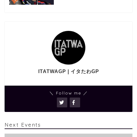
ITATWAGP | イタたわGP
＼ Follow me ／
Next Events