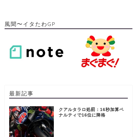
風聞〜イタたわGP
最新記事
クアルタラロ処罰：16秒加算ペ
ナルティで16位に降格