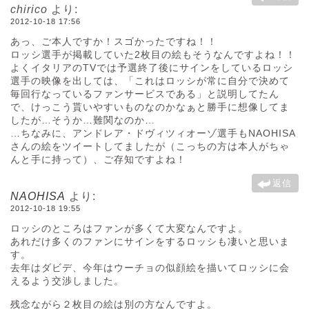
chirico
より:
2012-10-18 17:56
あっ、ご本人ですか！スゴかったですね！！
ロッシ選手が掲載していた2枚目の絵もそうなんですよね！！
よくイタリアのTVでは予選終了後にサインをしているロッシ
選手の映像を出しては、「これはロッシが常に自分で決めて
毎回行なっているファンサービスである」と説明してたん
で、けっこう貰いやすいものなのかなぁと勝手に想像してま
したが…そうか…難関なのか…
…ちなみに、アンドレア・ドヴィツィオーゾ選手もNAOHISA
さんの絵をツイートしてましたが（こっちの方は本人がちゃ
んと手に持って）、ご存知ですよね！
返信
NAOHISA
より:
2012-10-18 19:55
ロッシのところはファンが多くて大変なんですよ。
あれだけ多くのファンにサインをするロッシも凄いと思いま
す。
去年はダビデ、今年はウーチョの似顔絵を描いてロッシに会
えるよう交渉しました。
残念ながら２枚目の絵は別の方なんですよ。