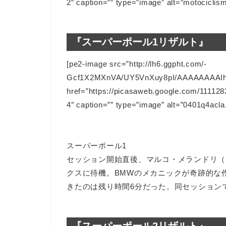
2″ caption=”” type=”image” alt=”motocicl
『スーパーポール1リザルト』
[pe2-image src=”http://lh6.ggpht.com/-
Gcf1X2MXnVA/UY5VnXuy8pI/AAAAAAAAIh
href=”https://picasaweb.google.com/111
4″ caption=”” type=”image” alt=”0401q4acla.
スーパーポール1
セッション開始直後、マルコ・メランドリ（
クスに待機。BMWのメカニックが奇跡的な
きたのは残り時間6分だった。同セッション
『スーパーポール2リザルト』