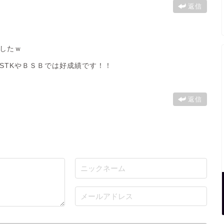
返信
したｗ
STKやＢＳＢでは好成績です！！
返信