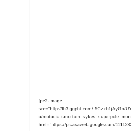
[pe2-image
src=”http://lh3.ggpht.com/-9Czxh1jAyGo
o/motociclismo-tom_sykes_superpole_mon
href=”https://picasaweb.google.com/111