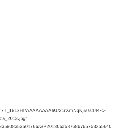
/UY7T_181xHI/AAAAAAAAIiU/21rXmNqKjrs/s144-c-
za_2013.jpg”
128335808353501766/GP201305#587686765753255640