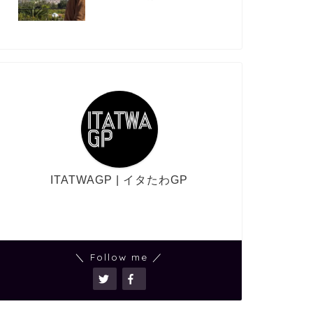
ITATWAGP | イタたわGP
＼ Follow me ／