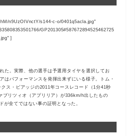
n9UzOIVnctY/s144-c-o/0401q5acla.jpg”
128335808353501766/GP201305#587672894525462725
jpg” ]
れた。実際、他の選手は予選用タイヤを選択してお
アはパフォーマンスを発揮出来ずにいる様子。トム・
ックス・ビアッジの2011年コースレコード（1分41秒
ブリツィオ（アプリリア）が336km/h出したもの
ードが全てではない事の証明となった。