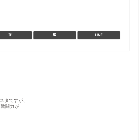
スタですが、
計戦闘力が