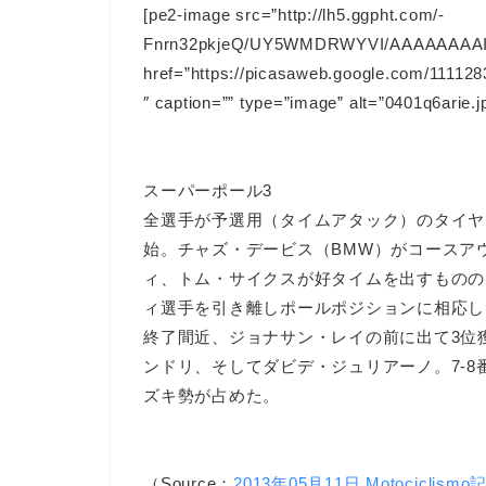
[pe2-image src=”http://lh5.ggpht.com/-
Fnrn32pkjeQ/UY5WMDRWYVI/AAAAAAAAIhY
href=”https://picasaweb.google.com/111
″ caption=”” type=”image” alt=”0401q6arie.jp
スーパーポール3
全選手が予選用（タイムアタック）のタイヤ
始。チャズ・デービス（BMW）がコースア
ィ、トム・サイクスが好タイムを出すものの、
ィ選手を引き離しポールポジションに相応し
終了間近、ジョナサン・レイの前に出て3位獲
ンドリ、そしてダビデ・ジュリアーノ。7-
ズキ勢が占めた。
（Source：
2013年05月11日 Motociclismo