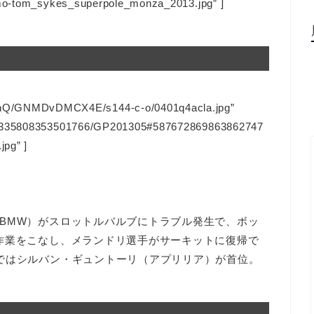
ismo-tom_sykes_superpole_monza_2013.jpg” ]
Q/GNMDvDMCX4E/s144-c-o/0401q4acla.jpg”
128335808353501766/GP201305#587672869863862747
jpg” ]
BMW）がスロットルバルブにトラブル発生で、ボッ
作業をこなし、メランドリ選手がサーキットに復帰で
ではシルバン・ギュントーリ（アプリリア）が首位。