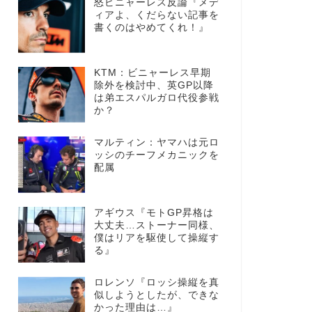
怒ビニャーレス反論『メデ
ィアよ、くだらない記事を
書くのはやめてくれ！』
KTM：ビニャーレス早期
除外を検討中、英GP以降
は弟エスパルガロ代役参戦
か？
マルティン：ヤマハは元ロ
ッシのチーフメカニックを
配属
アギウス『モトGP昇格は
大丈夫…ストーナー同様、
僕はリアを駆使して操縦す
る』
ロレンソ『ロッシ操縦を真
似しようとしたが、できな
かった理由は…』