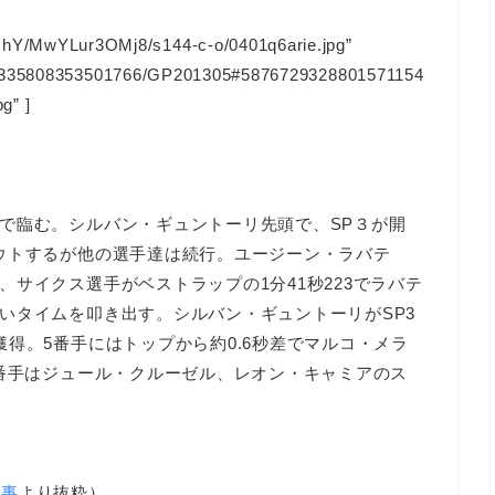
/MwYLur3OMj8/s144-c-o/0401q6arie.jpg”
128335808353501766/GP201305#5876729328801571154
g” ]
で臨む。シルバン・ギュントーリ先頭で、SP３が開
ウトするが他の選手達は続行。ユージーン・ラバテ
サイクス選手がベストラップの1分41秒223でラバテ
いタイムを叩き出す。シルバン・ギュントーリがSP3
得。5番手にはトップから約0.6秒差でマルコ・メラ
8番手はジュール・クルーゼル、レオン・キャミアのス
記事
より抜粋）