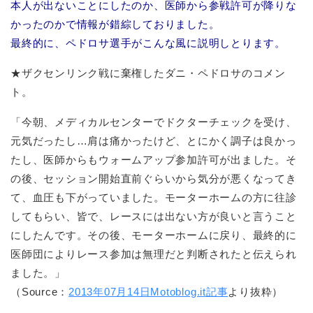
本人が出ないことにしたのか、医師から参戦許可が降りな
かったのかで情報が錯綜しておりました。
最終的に、ペドロサ選手がこんな風に説明しとります。
★ザクセンリンク戦に棄権したダニ・ペドロサのコメン
ト。
「今朝、メディカルセンターでドクターチェックを受け、
元気だったし…肩は痛かったけど、とにかく調子は良かっ
たし、医師からもウォームアップ参加許可が出ました。そ
の後、セッション開始直前ぐらいから気分が悪くなってき
て、血圧も下がっていました。モーターホームの方に往診
してもらい、皆で、レースには出ない方が良いと言うこと
にしたんです。その後、モーターホームに戻り、最終的に
医師団によりレース参加は無理だと判断されたと伝えられ
ました。」
（Source：
2013年07月14日Motoblog.it記事
より抜粋）