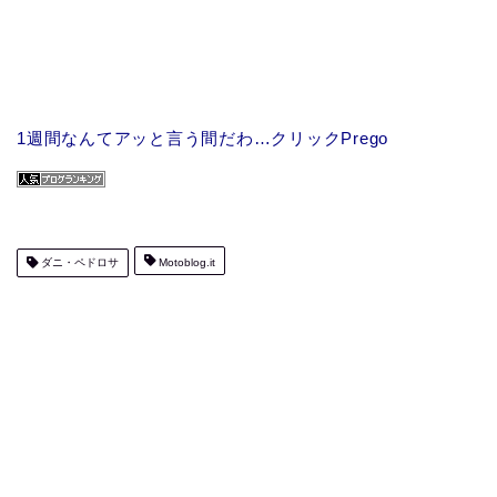
1週間なんてアッと言う間だわ…クリックPrego
ダニ・ペドロサ
Motoblog.it