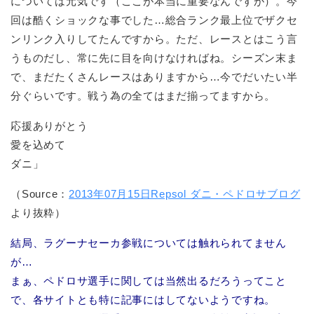
については元気です（ここが本当に重要なんですが）。今
回は酷くショックな事でした…総合ランク最上位でザクセ
ンリンク入りしてたんですから。ただ、レースとはこう言
うものだし、常に先に目を向けなければね。シーズン末ま
で、まだたくさんレースはありますから…今でだいたい半
分ぐらいです。戦う為の全てはまだ揃ってますから。
応援ありがとう
愛を込めて
ダニ」
（Source：
2013年07月15日Repsol ダニ・ペドロサブログ
より抜粋）
結局、ラグーナセーカ参戦については触れられてません
が…
まぁ、ペドロサ選手に関しては当然出るだろうってこと
で、各サイトとも特に記事にはしてないようですね。