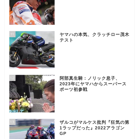
11
ヤマハの本気、クラッチロー茂木
テスト
12
阿部真生騎：ノリック息子、
2023年にヤマハからスーパース
ポーツ初参戦
13
ザルコがマルケス批判『狂気の第
1ラップだった』2022アラゴン
GP