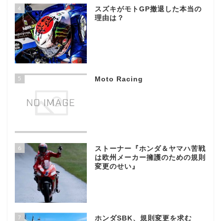
4
スズキがモトGP撤退した本当の
理由は？
5
Moto Racing
6
ストーナー『ホンダ＆ヤマハ苦戦
は欧州メーカー擁護のための規則
変更のせい』
7
ホンダSBK、規則変更を求む