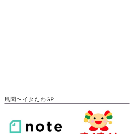
風聞〜イタたわGP