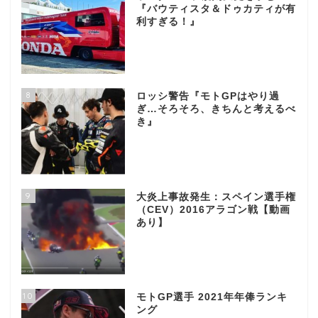
『バウティスタ＆ドゥカティが有
利すぎる！』
8
ロッシ警告『モトGPはやり過
ぎ…そろそろ、きちんと考えるべ
き』
9
大炎上事故発生：スペイン選手権
（CEV）2016アラゴン戦【動画
あり】
10
モトGP選手 2021年年俸ランキ
ング