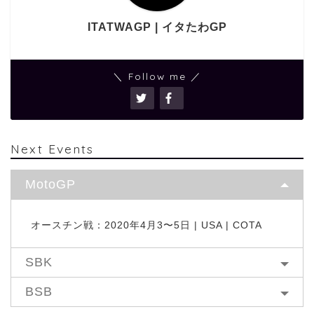
ITATWAGP | イタたわGP
＼ Follow me ／
Next Events
MotoGP
オースチン戦：2020年4月3〜5日 | USA | COTA
SBK
BSB