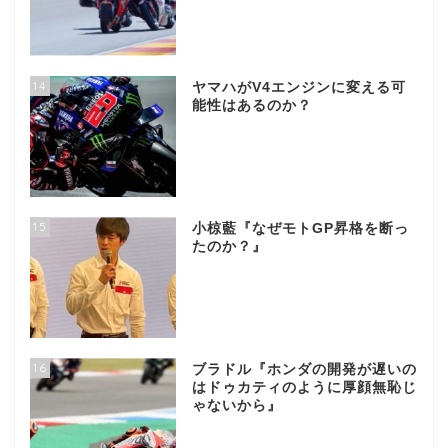
14
ヤマハがV4エンジンに変える可
能性はあるのか？
15
小椋藍『なぜモトGP昇格を断っ
たのか？』
16
ブラドル『ホンダの開発が遅いの
はドゥカティのように厚顔無恥じ
ゃないから』