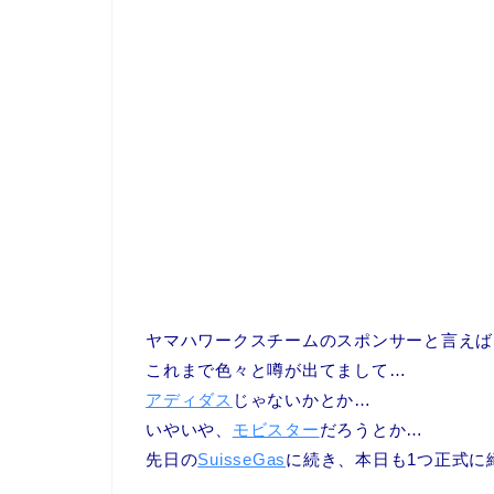
ヤマハワークスチームのスポンサーと言えば
これまで色々と噂が出てまして…
アディダス
じゃないかとか…
いやいや、
モビスター
だろうとか…
先日の
SuisseGas
に続き、本日も1つ正式に