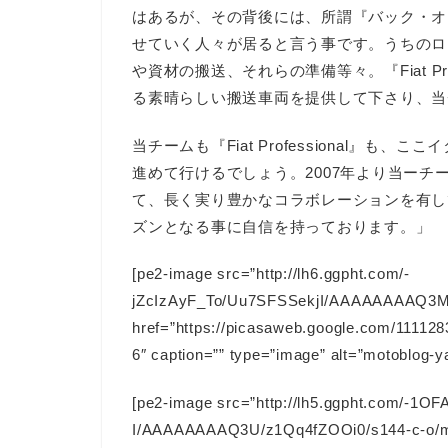
はあるが、その背後には、所謂『バック・オ
せていく人々が居ると言う事です。うちのロ
や資材の搬送、それらの準備等々。『Fiat Pr
る素晴らしい搬送車両を提供して下さり、当
当チームも『Fiat Professional』
進めて行けるでしょう。2007年より当ー
て、長く実り豊かなコラボレーションを有し
ズンとなる事に自信を持っております。」
[pe2-image src=”http://lh6.ggpht.com/-
jZcIzAyF_To/Uu7SFSSekjI/AAAAAAAAQ3M/O
href=”https://picasaweb.google.com/111
6″ caption=”” type=”image” alt=”motoblog-ya
[pe2-image src=”http://lh5.ggpht.com/-
I/AAAAAAAAQ3U/z1Qq4fZOOi0/s144-c-o/mot