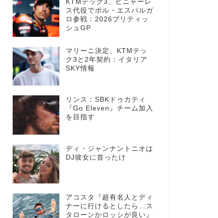
KTMテック3、ビニャーレ
ス代役でポル・エスパルガ
ロ参戦：2026ブリティッ
シュGP
マリーニ決定、KTMテッ
ク3と2年契約：イタリア
SKY情報
リンス：SBKドゥカティ
『Go Eleven』チーム加入
を目指す
ディ・ジャンナントニオは
DJ彼女に首ったけ
アコスタ『超有名人とディ
ナーに行けるとしたら…ス
タローンかロッシが良い』