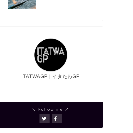
ITATWAGP | イタたわGP
＼ Follow me ／