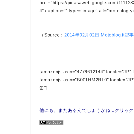
href=”https://picasaweb.google.com/111
4″ caption=”” type=”image” alt=”motoblog-ya
（Source：
2014年02月02日 Motoblog.it記
[amazonjs asin=”4779612144″ locale=”JP”
[amazonjs asin=”B001HM2RL0″ loc
缶”]
他にも、まだあるんでしょうかね…クリックPr