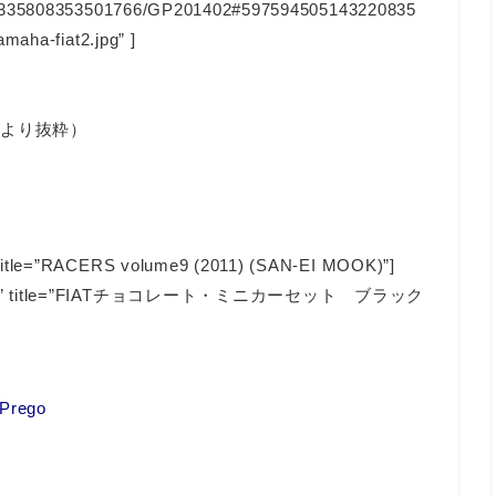
128335808353501766/GP201402#597594505143220835
maha-fiat2.jpg” ]
事
より抜粋）
 title=”RACERS volume9 (2011) (SAN-EI MOOK)”]
ale=”JP” title=”FIATチョコレート・ミニカーセット ブラック
ego