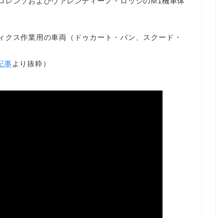
、ホルヘ・ロレンソおよびヴァレンティーノ・ロッシのM1機車体
にロジスティクス作業用の車両（ドゥカート・バン、スクード・
x記事
より抜粋）