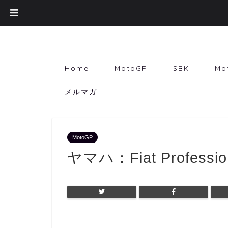
Home
MotoGP
SBK
Mo
メルマガ
MotoGP
ヤマハ：Fiat Profes