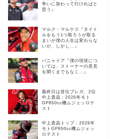
争いに加わって行ければと
思う』
マルク・マルケス『タイト
ルをもう1つ取ろうが取る
まいが僕の人生は変わらな
いが、しかし…』
バニャイア『僕の現状につ
いては、ストーナーの意見
を聞くまでもなく…』
最終日は首位ブレガ、2位
中上貴晶：2026年モト
GP850cc機ムジェッロテ
スト
中上貴晶トップ：2026年
モトGP850cc機ムジェッ
ロテスト