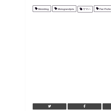
Motoblog
Motograndprix
ヤマハ
Fiat Profe