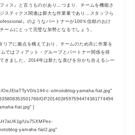
フィス』と言うものがあり…つまり、チームを機能さ
ジスティクス関連は膨大な作業量であり…スタッフら
ofessional』のようなパートナーが100％信頼のおけ
チームにとって完璧な加勢となるでしょう。
も、ここイタリアに拠点を構えており、チームのため共に作業を
チームではフィアット・グループとパートナー関係を得
てきました。2014年は新たな喜びを分かち合えるシー
eJEtaTTyV0/s144-c-o/motoblog-yamaha-fiat.jpg”
128335808353501766/GP201402#597594474381774494
maha-fiat.jpg” ]
1OFAH7aUK1g/Uu7SXMPex-
oblog-yamaha-fiat2.jpg”