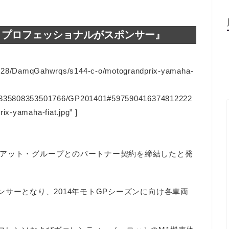
・プロフェッショナルがスポンサー』
/DamqGahwrqs/s144-c-o/motograndprix-yamaha-
128335808353501766/GP201401#597590416374812222
ix-yamaha-fiat.jpg” ]
アット・グループとのパートナー契約を締結したと発
ャルスポンサーとなり、2014年モトGPシーズンに向け各車両