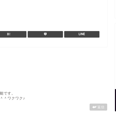
能です。
＾＾ワクワク♪
返信