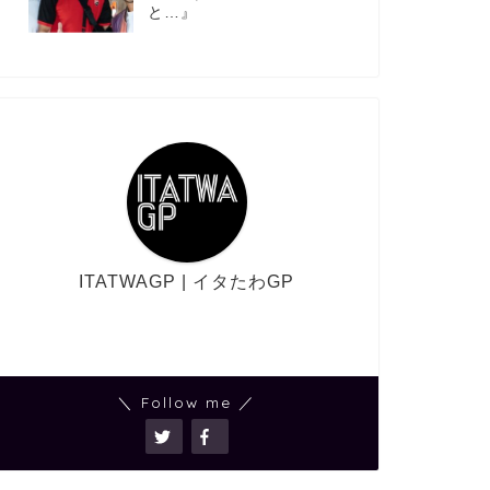
と…』
ITATWAGP | イタたわGP
＼ Follow me ／