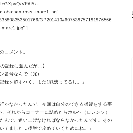
GuIeGXpvQ/VFAl5x-
o/sepan-rossi-marc1.jpg”
128335808353501766/GP201410#607539757191976566
-marc1.jpg” ]
のコメント。
ンの記録に並んだが…】
ン番号なんで（冗）
記録を超すべく、まだ1戦残ってるし。」
行かなかったんで、今回は自分のできる操縦をする事
い、それからコーナーに詰めたらホルヘ（ロレンソ）
たんで、追い上げなければならなかったんです。その
いてました…後半で攻めていくためにね。」