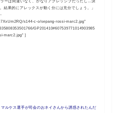
ミラーは間違いなく、かなりアグレッシブだったし…決
。結果的にアレックスが動く分には充分でしょう。」
-
xUm2RQ/s144-c-o/sepang-rossi-marc2.jpg”
128335808353501766/GP201410#607539771014903985
i-marc2.jpg” ]
、マルケス選手が司会のおネイさんから誘惑されたんだ