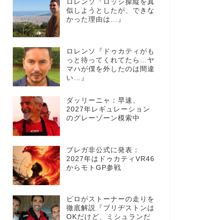
ロレンソ『ロッシ操縦を真
似しようとしたが、できな
かった理由は…』
ロレンソ『ドゥカティがも
っと待ってくれてたら…ヤ
マハが僕を外したのは間違
い…』
ダッリーニャ：早速、
2027年レギュレーション
のグレーゾーン模索中
ブレガ非公式に発表：
2027年はドゥカティVR46
からモトGP参戦
ピロがストーナーの走りを
徹底解説『ブリヂストンは
OKだけど、ミシュランだ