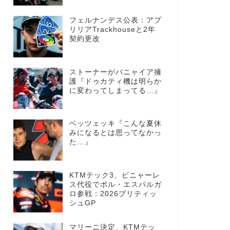
フェルナンデス公表：アプ
リリアTrackhouseと2年
契約更改
ストーナーがバニャイア擁
護『ドゥカティ機は明らか
に変わってしまってる…』
ベッツェッキ『こんな夏休
みになるとは思ってなかっ
た…』
KTMテック3、ビニャーレ
ス代役でポル・エスパルガ
ロ参戦：2026ブリティッ
シュGP
マリーニ決定、KTMテッ