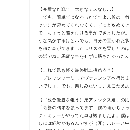
【完璧な作戦で、大きなミスなし…】
「でも、簡単ではなかったですよ…僕の一番
ッシ）が諦めてくれなくて、ずっと攻めてき
で、ちょっと差を付ける事ができましたが。
うな気がするけど…でも、自分の置かれた状
を積む事ができました…リスクを冒したのは
の話でね…馬鹿な事をせずに勝ちたかったん
【これで気も軽く最終戦に挑める？】
「プレッシャーなしでヴァレンシアヘ行けま
いでしょ。でも、楽しみたいし、見ごたえあ
【（総合優勝を狙う）弟アレックス選手の応
「最善の結果を願ってます…僕の運がちょっ
ク）ミラーがやってた事は観ましたよ。僕は
しには経験があるんですが（冗）…レース中