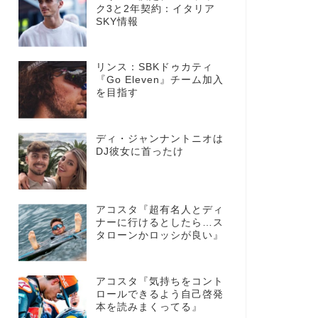
ク3と2年契約：イタリア
SKY情報
リンス：SBKドゥカティ
『Go Eleven』チーム加入
を目指す
ディ・ジャンナントニオは
DJ彼女に首ったけ
アコスタ『超有名人とディ
ナーに行けるとしたら…ス
タローンかロッシが良い』
アコスタ『気持ちをコント
ロールできるよう自己啓発
本を読みまくってる』