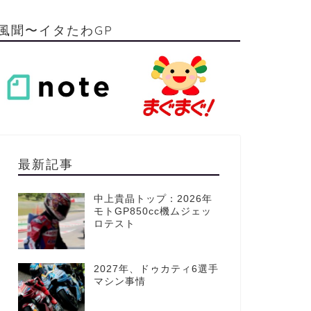
風聞〜イタたわGP
最新記事
中上貴晶トップ：2026年
モトGP850cc機ムジェッ
ロテスト
2027年、ドゥカティ6選手
マシン事情