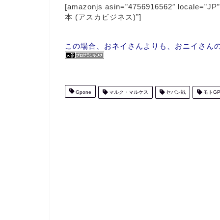
[amazonjs asin=”4756916562″ loc
本 (アスカビジネス)”]
この場合、おネイさんよりも、おニイさんの方
Gpone
マルク・マルケス
セパン戦
モトGP 