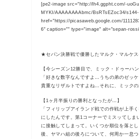
[pe2-image src=”http://lh4.ggpht.com/-uo
MYKI/AAAAAAAAbmc/BsRTsEZoc34/s144-c-
href=”https://picasaweb.google.com/111
6″ caption=”” type=”image” alt=”sepan-rossi
★セパン決勝戦で優勝したマルク・マルケス
【今シーズン12勝目で、ミック・ドゥーハ
「好きな数字なんですよ…うちの弟のゼッケ
貴重なリザルトですよね…それに、ミックの
【1ヶ月半振りの勝利となったが…】
「フィリップアイランド戦での作戦が上手く
にしたんです。第1コーナーでミスッてしま
に接触してしまって。いくつか順位を落とし
後、ヤマハ組の後ろについて、何周か一息つ