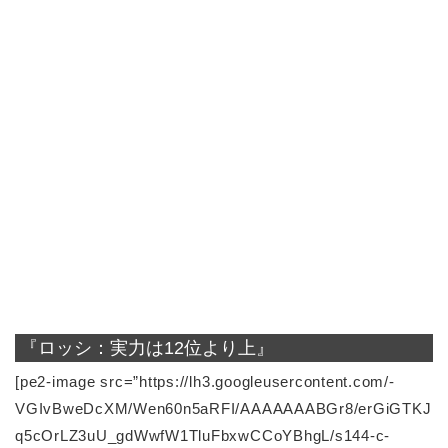
『ロッシ：実力は12位より上』
[pe2-image src=”https://lh3.googleusercontent.com/-
VGIvBweDcXM/Wen60n5aRFI/AAAAAAABGr8/erGiGTKJ
q5cOrLZ3uU_gdWwfW1TluFbxwCCoYBhgL/s144-c-