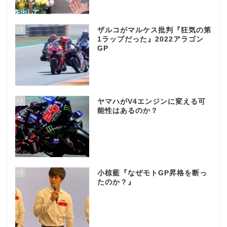
13
ザルコがマルケス批判『狂気の第
1ラップだった』2022アラゴン
GP
14
ヤマハがV4エンジンに変える可
能性はあるのか？
15
小椋藍『なぜモトGP昇格を断っ
たのか？』