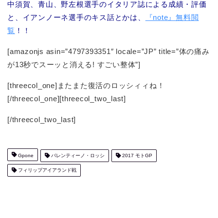
中須賀、青山、野左根選手のイタリア誌による成績・評価
と、イアンノーネ選手のキス話とかは、
『note』無料閲
覧
！！
[amazonjs asin=”4797393351″ locale=”JP” title=”体の痛み
が13秒でスーッと消える! すごい整体”]
[threecol_one]またまた復活のロッシィィね！
[/threecol_one][threecol_two_last]
[/threecol_two_last]
Gpone
バレンティーノ・ロッシ
2017 モトGP
フィリップアイアランド戦