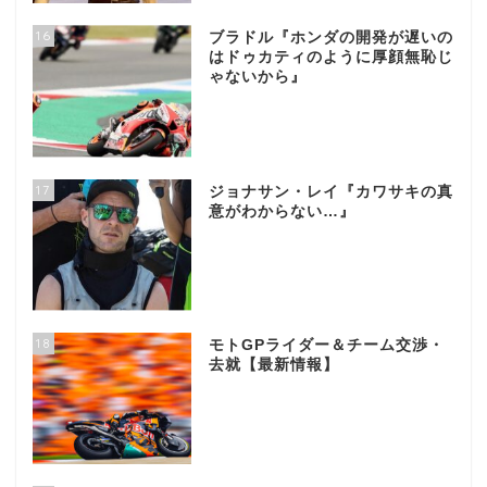
16
ブラドル『ホンダの開発が遅いの
はドゥカティのように厚顔無恥じ
ゃないから』
17
ジョナサン・レイ『カワサキの真
意がわからない…』
18
モトGPライダー＆チーム交渉・
去就【最新情報】