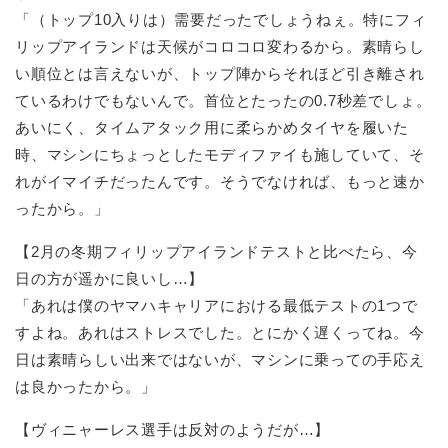
「（トップ10入りは）需要だったでしょうねぇ。特にフィ
リップアイランドは天候がコロコロ変わるから。素晴らし
い順位とは言えないが、トップ陣からそれほど引き離され
ているわけでもないんで。首位とたったの0.7秒差でしょ。
あいにく、タイムアタック用に柔らかめタイヤを履いた
時、マシンにちょっとしたモディファイも施していて、そ
れがイマイチだったんです。そうでなければ、もっと速か
ったから。」
【2月の冬期フィリップアイランドテストと比べたら、今
日の方が遥かに良いし…】
「あれは僕のヤマハキャリアにおける最低テストの1つで
すよね。あれはストレスでした。とにかく遅くってね。今
日は素晴らしい出来ではないが、マシンに乗っての手応え
は良かったから。」
【ヴィニャーレス選手は反対のようだが…】