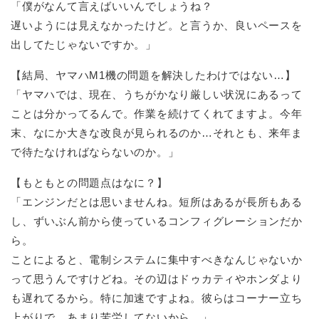
「僕がなんて言えばいいんでしょうね？
遅いようには見えなかったけど。と言うか、良いペースを
出してたじゃないですか。」
【結局、ヤマハM1機の問題を解決したわけではない…】
「ヤマハでは、現在、うちがかなり厳しい状況にあるって
ことは分かってるんで。作業を続けてくれてますよ。今年
末、なにか大きな改良が見られるのか…それとも、来年ま
で待たなければならないのか。」
【もともとの問題点はなに？】
「エンジンだとは思いませんね。短所はあるが長所もある
し、ずいぶん前から使っているコンフィグレーションだか
ら。
ことによると、電制システムに集中すべきなんじゃないか
って思うんですけどね。その辺はドゥカティやホンダより
も遅れてるから。特に加速ですよね。彼らはコーナー立ち
上がりで、あまり苦労してないから。」