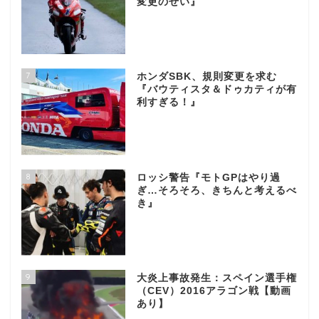
変更のせい』
7
ホンダSBK、規則変更を求む
『バウティスタ＆ドゥカティが有
利すぎる！』
8
ロッシ警告『モトGPはやり過
ぎ…そろそろ、きちんと考えるべ
き』
9
大炎上事故発生：スペイン選手権
（CEV）2016アラゴン戦【動画
あり】