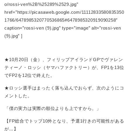
o/rossi-ven%2B%25289%2529.jpg”
href=”https://picasaweb.google.com/11112833580835350
1766/6478985320770536865#6478985320919090258″
caption=”rossi-ven (9).jpg” type=”image” alt=”rossi-ven
(9).jpg” ]
★10月20日（金）、フィリップアイランドGPでヴァレン
ティーノ・ロッシ（ヤマハファクトリー）が、FP1を13位
でFP2を12位で終えた。
★ロッシ選手はまったく落ち込んでおらず、次のようにコ
メントした。
「僕の実力は実際の順位よりも上ですから。」
【FP総合でトップ10外となり、予選1行きの可能性がある
が…】