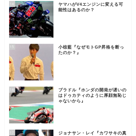
14
ヤマハがV4エンジンに変える可
能性はあるのか？
15
小椋藍『なぜモトGP昇格を断っ
たのか？』
16
ブラドル『ホンダの開発が遅いの
はドゥカティのように厚顔無恥じ
ゃないから』
17
ジョナサン・レイ『カワサキの真