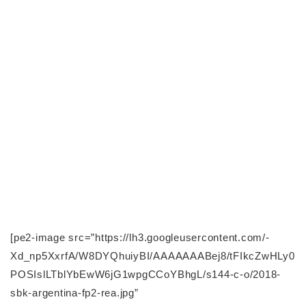
[pe2-image src=”https://lh3.googleusercontent.com/-
Xd_np5XxrfA/W8DYQhuiyBI/AAAAAAABej8/tFIkcZwHLy0
POSIslLTblYbEwW6jG1wpgCCoYBhgL/s144-c-o/2018-
sbk-argentina-fp2-rea.jpg”