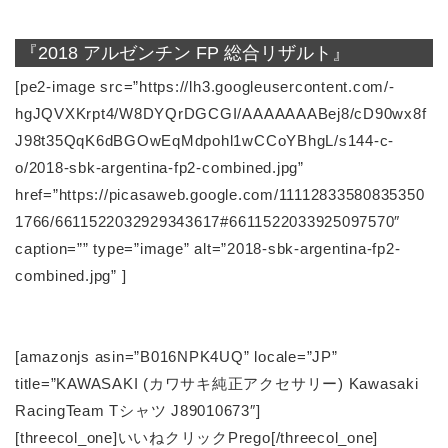
『2018 アルゼンチン FP 総合リザルト』
[pe2-image src=”https://lh3.googleusercontent.com/-
hgJQVXKrpt4/W8DYQrDGCGI/AAAAAAABej8/cD90wx8f
J98t35QqK6dBGOwEqMdpohl1wCCoYBhgL/s144-c-
o/2018-sbk-argentina-fp2-combined.jpg”
href=”https://picasaweb.google.com/11112833580835350
1766/6611522032929343617#6611522033925097570″
caption=”” type=”image” alt=”2018-sbk-argentina-fp2-
combined.jpg” ]
[amazonjs asin=”B016NPK4UQ” locale=”JP”
title=”KAWASAKI (カワサキ純正アクセサリー) Kawasaki
RacingTeam Tシャツ J89010673″]
[threecol_one]いいねクリックPrego[/threecol_one]