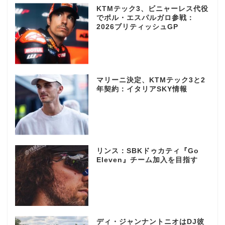
KTMテック3、ビニャーレス代役
でポル・エスパルガロ参戦：
2026ブリティッシュGP
マリーニ決定、KTMテック3と2
年契約：イタリアSKY情報
リンス：SBKドゥカティ『Go
Eleven』チーム加入を目指す
ディ・ジャンナントニオはDJ彼