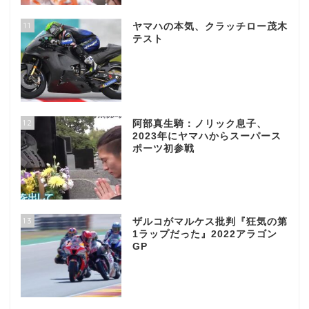
11
ヤマハの本気、クラッチロー茂木
テスト
12
阿部真生騎：ノリック息子、
2023年にヤマハからスーパース
ポーツ初参戦
13
ザルコがマルケス批判『狂気の第
1ラップだった』2022アラゴン
GP