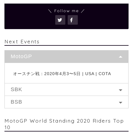
＼ Follow me ／
Next Events
MotoGP
オースチン戦：2020年4月3〜5日 | USA | COTA
SBK
BSB
MotoGP World Standing 2020 Riders Top
10