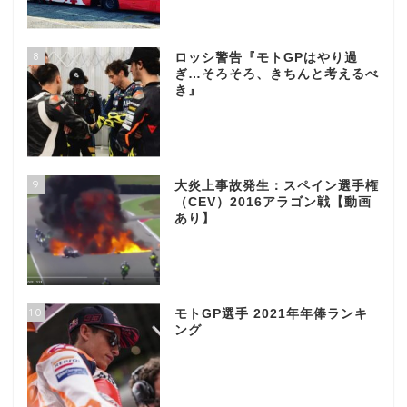
8
ロッシ警告『モトGPはやり過
ぎ…そろそろ、きちんと考えるべ
き』
9
大炎上事故発生：スペイン選手権
（CEV）2016アラゴン戦【動画
あり】
10
モトGP選手 2021年年俸ランキ
ング