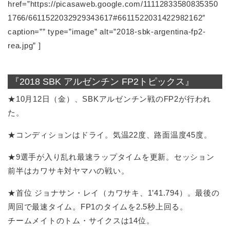
href=”https://picasaweb.google.com/11112833580835350
1766/6611522032929343617#6611522031422982162″
caption=”” type=”image” alt=”2018-sbk-argentina-fp2-
rea.jpg” ]
『2018 SBK アルゼンチン FP2トピックス』
★10月12日（金）、SBKアルゼンチン戦のFP2が行われ
た。
★コンディションはドライ。気温22度、路面温度45度。
★9選手が入り乱れ最速ラップタイムを更新。セッション
前半はカワサキ対ヤマハの戦い。
★首位 ジョナサン・レイ（カワサキ、1’41.794）。最後の
周回で最速タイム。FP1のタイムを2.5秒上回る。
チームメイトのトム・サイクスは14位。