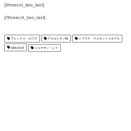
[threecol_two_last]
[/threecol_two_last]
アレックス・ロウズ
アルゼンチン戦
トプラク・ラズガットリオグル
SBK2018
ジョナサン・レイ