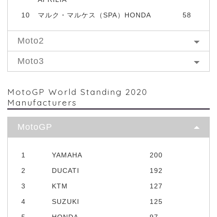
10
マルク・マルケス（SPA）HONDA
58
Moto2
Moto3
MotoGP World Standing 2020
Manufacturers
MotoGP
1
YAMAHA
200
2
DUCATI
192
3
KTM
127
4
SUZUKI
125
5
HONDA
97