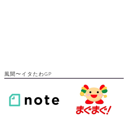
風聞〜イタたわGP