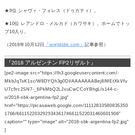
★9位 シャヴィ・フォレス（ドゥカティ）。
★10位 レアンドロ・メルカド（カワサキ）。ホームでトッ
プ10入り。
（2018年10月12日
『worldsbk.com』
記事参照）
『2018 アルゼンチン FP2リザルト』
[pe2-image src=”https://lh3.googleusercontent.com/-
MkbJqTsK1sc/W8DYQh3g0DI/AAAAAAABej8/MEtXkVfu
U7c9rc2SN7-_6PkMbQ2LJxuCwCCoYBhgL/s144-c-
o/2018-sbk-argentina-fp2.jpg”
href=”https://picasaweb.google.com/11112833580835350
1766/6611522032929343617#6611522031460601906″
caption=”” type=”image” alt=”2018-sbk-argentina-fp2.jpg”
]