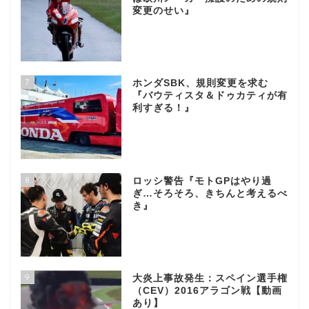
変更のせい』
7
ホンダSBK、規則変更を求む
『バウティスタ＆ドゥカティが有
利すぎる！』
8
ロッシ警告『モトGPはやり過
ぎ…そろそろ、きちんと考えるべ
き』
9
大炎上事故発生：スペイン選手権
（CEV）2016アラゴン戦【動画
あり】