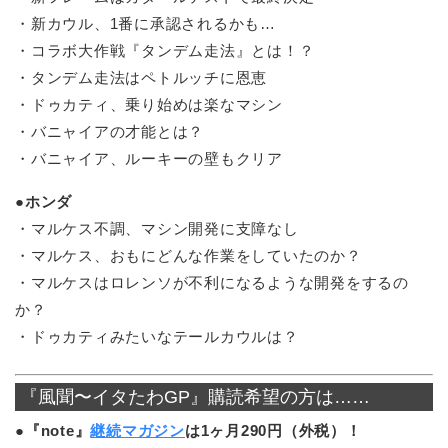
・新カウル、1番に承認されるかも…
・コラボ大作戦『タンデム走法』とは！？
・タンデム走法はペトルッチに恩恵
・ドゥカティ、乗り始めは楽なマシン
・バニャイアの才能とは？
・バニャイア、ルーキーの壁もクリア
●ホンダ
・マルケス不調、マシン開発に支障なし
・マルケス、おもにどんな作業をしていたのか？
・マルケスはロレンソが不利になるような開発をするの
か？
・ドゥカティみたいなテールカウルは？
『風聞〜イタたわGP』購読希望の方は……
●『note』
継続マガジン
は1ヶ月290円（外税）！