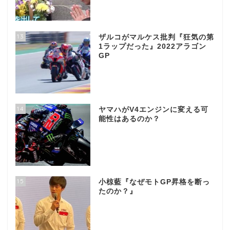
13
ザルコがマルケス批判『狂気の第
1ラップだった』2022アラゴン
GP
14
ヤマハがV4エンジンに変える可
能性はあるのか？
15
小椋藍『なぜモトGP昇格を断っ
たのか？』