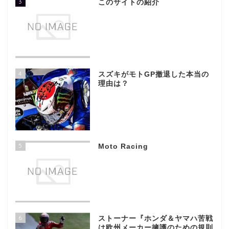
3
このサイトの紹介
4
スズキがモトGP撤退した本当の
理由は？
5
Moto Racing
6
ストーナー『ホンダ＆ヤマハ苦戦
は欧州メーカー擁護のための規則