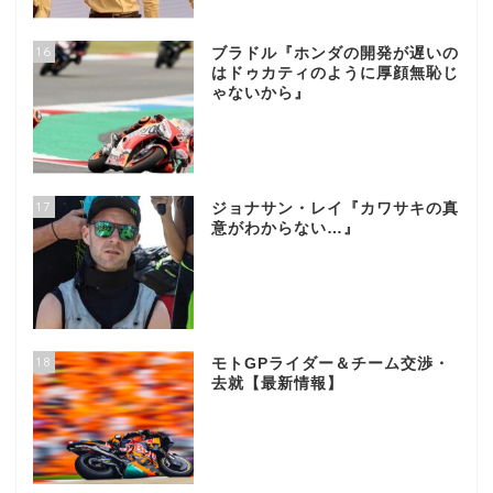
16
ブラドル『ホンダの開発が遅いの
はドゥカティのように厚顔無恥じ
ゃないから』
17
ジョナサン・レイ『カワサキの真
意がわからない…』
18
モトGPライダー＆チーム交渉・
去就【最新情報】