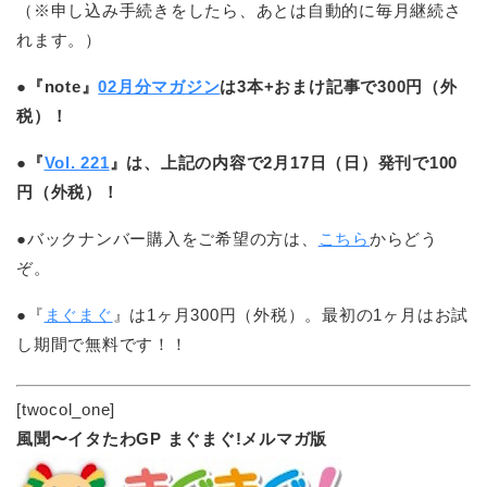
（※申し込み手続きをしたら、あとは自動的に毎月継続さ
れます。）
●『note』
02月分マガジン
は3本+おまけ記事で300円（外
税）！
●『
Vol. 221
』は、上記の内容で2月17日（日）発刊で100
円（外税）！
●バックナンバー購入をご希望の方は、
こちら
からどう
ぞ。
●『
まぐまぐ
』は1ヶ月300円（外税）。最初の1ヶ月はお試
し期間で無料です！！
[twocol_one]
風聞〜イタたわGP まぐまぐ!メルマガ版