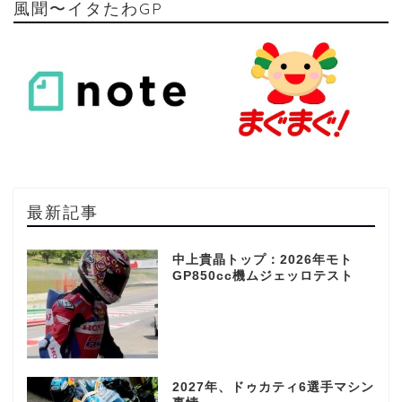
風聞〜イタたわGP
最新記事
中上貴晶トップ：2026年モト
GP850cc機ムジェッロテスト
2027年、ドゥカティ6選手マシン