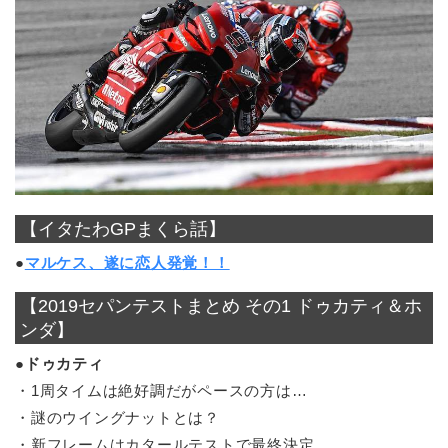
【イタたわGPまくら話】
●
マルケス、遂に恋人発覚！！
【2019セパンテストまとめ その1 ドゥカティ＆ホ
ンダ】
●ドゥカティ
・1周タイムは絶好調だがペースの方は…
・謎のウイングナットとは？
・新フレームはカタールテストで最終決定