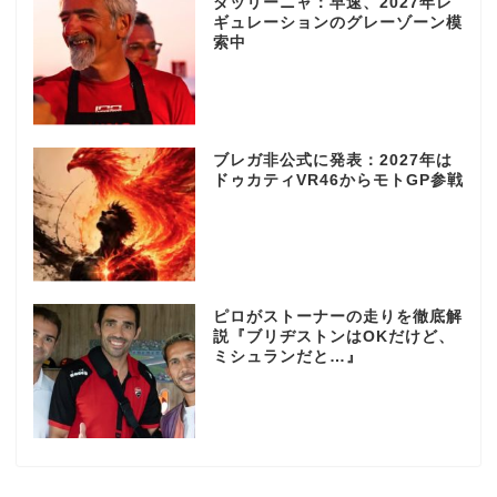
ダッリーニャ：早速、2027年レ
ギュレーションのグレーゾーン模
索中
ブレガ非公式に発表：2027年は
ドゥカティVR46からモトGP参戦
ピロがストーナーの走りを徹底解
説『ブリヂストンはOKだけど、
ミシュランだと…』