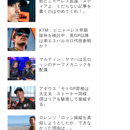
怒ビニャーレス反論『メデ
ィアよ、くだらない記事を
書くのはやめてくれ！』
KTM：ビニャーレス早期
除外を検討中、英GP以降
は弟エスパルガロ代役参戦
か？
マルティン：ヤマハは元ロ
ッシのチーフメカニックを
配属
アギウス『モトGP昇格は
大丈夫…ストーナー同様、
僕はリアを駆使して操縦す
る』
ロレンソ『ロッシ操縦を真
似しようとしたが、できな
かった理由は…』