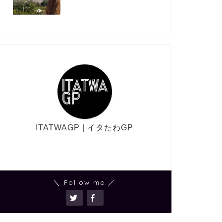
ITATWAGP | イタたわGP
＼ Follow me ／