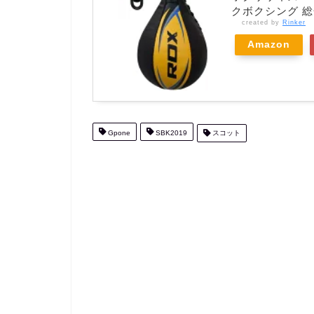
クボクシング 
created by
Rinker
Amazon
Gpone
SBK2019
スコット