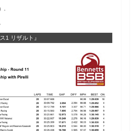
）。
。
ース1 リザルト』