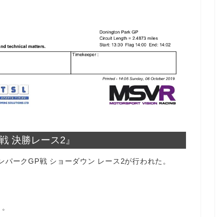
P戦 決勝レース2』
ントンパークGP戦 ショーダウン レース2が行われた。
）。