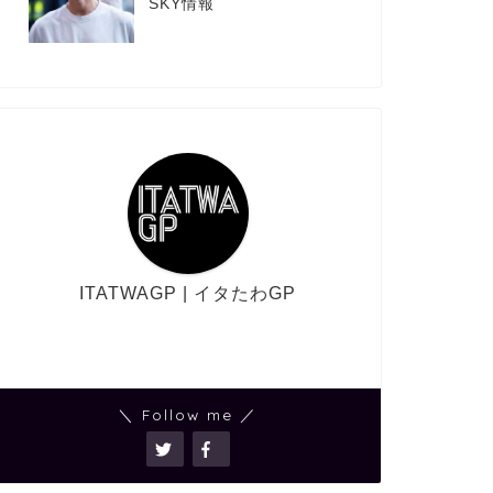
SKY情報
ITATWAGP | イタたわGP
＼ Follow me ／