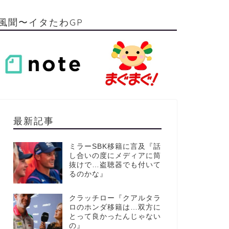
風聞〜イタたわGP
最新記事
ミラーSBK移籍に言及『話
し合いの度にメディアに筒
抜けで…盗聴器でも付いて
るのかな』
クラッチロー『クアルタラ
ロのホンダ移籍は…双方に
とって良かったんじゃない
の』