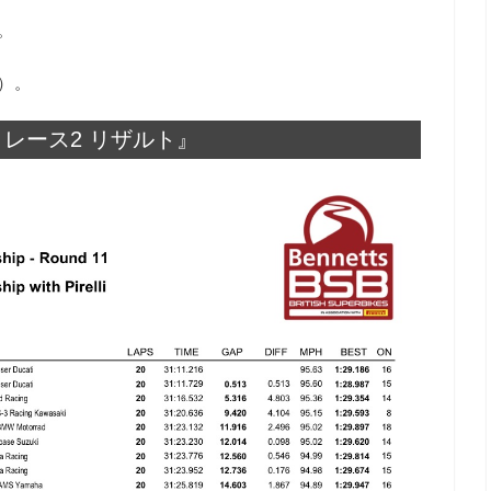
。
）。
P レース2 リザルト』