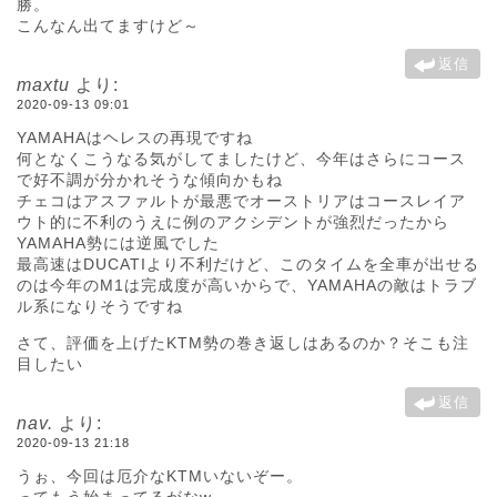
勝。
こんなん出てますけど～
返信
maxtu
より:
2020-09-13 09:01
YAMAHAはヘレスの再現ですね
何となくこうなる気がしてましたけど、今年はさらにコース
で好不調が分かれそうな傾向かもね
チェコはアスファルトが最悪でオーストリアはコースレイア
ウト的に不利のうえに例のアクシデントが強烈だったから
YAMAHA勢には逆風でした
最高速はDUCATIより不利だけど、このタイムを全車が出せる
のは今年のM1は完成度が高いからで、YAMAHAの敵はトラブ
ル系になりそうですね
さて、評価を上げたKTM勢の巻き返しはあるのか？そこも注
目したい
返信
nav.
より:
2020-09-13 21:18
うぉ、今回は厄介なKTMいないぞー。
ってもう始まってるがなw