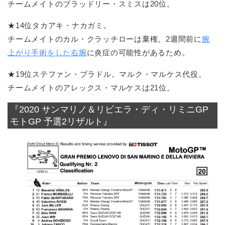
チームメイトのブラッドリー・スミスは20位。
★14位タカアキ・ナカガミ。
チームメイトのカル・クラッチローは棄権。2週間前に
腕
上がり手術をした右腕
に炎症の可能性があるため。
★19位ステファン・ブラドル。マルク・マルケス代役。
チームメイトのアレックス・マルケスは21位。
『2020 サンマリノ＆リビエラ・ディ・リミニGP
モトGP 予選2リザルト』