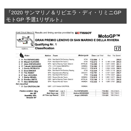
『2020 サンマリノ＆リビエラ・ディ・リミニGP
モトGP 予選1リザルト』