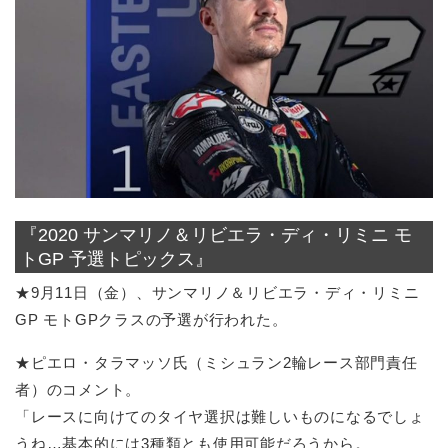
『2020 サンマリノ＆リビエラ・ディ・リミニ モ
トGP 予選トピックス』
★9月11日（金）、サンマリノ＆リビエラ・ディ・リミニ
GP モトGPクラスの予選が行われた。
★ピエロ・タラマッソ氏（ミシュラン2輪レース部門責任
者）のコメント。
「レースに向けてのタイヤ選択は難しいものになるでしょ
うね…基本的には3種類とも使用可能だろうから。