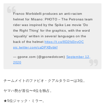
Franco Morbidelli produces an anti-racism
helmet for Misano: PHOTO – The Petronas team
rider was inspired by the Spike Lee movie 'Do
the Right Thing' for the graphics, with the word
'equality' written in several languages on the
back of the helmet
https://t.co/8D2fd3nyQC
pic.twitter.com/caDPXBvbkf
— gpone.com (@gponedotcom)
September 12,
2020
チームメイトのファビオ・クアルタラローは3位。
ヤマハ勢が首位〜4位を独占。
★5位ジャック・ミラー。