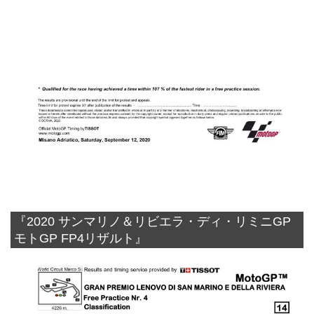
『2020 サンマリノ＆リビエラ・ディ・リミニGP
モトGP FP4リザルト』