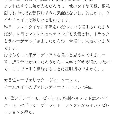
ソフトはすぐに熱が入るだろうし、他のタイヤ同様、消耗
面でもそれほど苦戦しそうな気配はないし。とにかく、タ
イヤチョイスは難しいと思いますよ。
昨日、ソフトタイヤに不満をいだいている選手もいたよう
だが、今日はマシンのセッティングも改善され、トラック
もラバーが乗ってきましたからね。全選手、問題ないよう
ですよ。
おそらく、大半がミディアムを選ぶと思うんですよ…一
番、折り合いがつくだろうから。去年は20名が選んでたの
で、ここで上手く機能することは証明済みですから。」
★首位マーヴェリック・ヴィニャーレス。
チームメイトのヴァレンティーノ・ロッシは4位。
★2位フランコ・モルビデッリ。特製ヘルメットはスパイ
ク・リーの『ドゥ・ザ・ライト・シング』からインスピレ
ーションを得た。