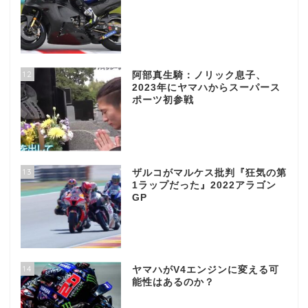
12
阿部真生騎：ノリック息子、
2023年にヤマハからスーパース
ポーツ初参戦
13
ザルコがマルケス批判『狂気の第
1ラップだった』2022アラゴン
GP
14
ヤマハがV4エンジンに変える可
能性はあるのか？