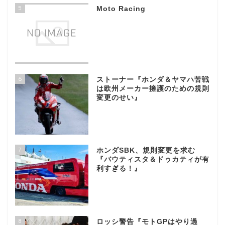
5
Moto Racing
6
ストーナー『ホンダ＆ヤマハ苦戦
は欧州メーカー擁護のための規則
変更のせい』
7
ホンダSBK、規則変更を求む
『バウティスタ＆ドゥカティが有
利すぎる！』
8
ロッシ警告『モトGPはやり過