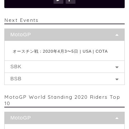
Next Events
MotoGP
オースチン戦：2020年4月3〜5日 | USA | COTA
SBK
BSB
MotoGP World Standing 2020 Riders Top
10
MotoGP