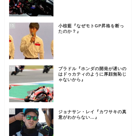
15
小椋藍『なぜモトGP昇格を断っ
たのか？』
16
ブラドル『ホンダの開発が遅いの
はドゥカティのように厚顔無恥じ
ゃないから』
17
ジョナサン・レイ『カワサキの真
意がわからない…』