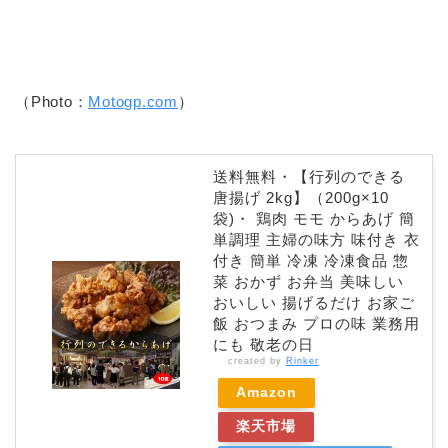
（Photo：
Motogp.com
）
送料無料・【行列のできる
唐揚げ 2kg】（200g×10
袋)・ 鶏肉 モモ からあげ 簡
単調理 主婦の味方 味付き 衣
付き 簡単 冷凍 冷凍食品 惣
菜 おかず お弁当 美味しい
おいしい 揚げるだけ お家ご
飯 おつまみ プロの味 業務用
にも 敬老の日
created by
Rinker
Amazon
楽天市場