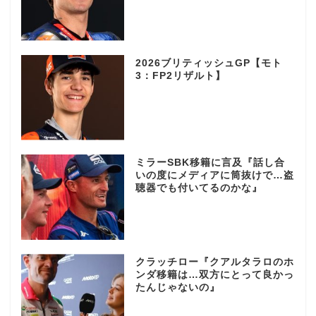
2026ブリティッシュGP【モト
3：FP2リザルト】
ミラーSBK移籍に言及『話し合
いの度にメディアに筒抜けで…盗
聴器でも付いてるのかな』
クラッチロー『クアルタラロのホ
ンダ移籍は…双方にとって良かっ
たんじゃないの』