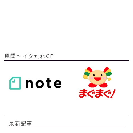
風聞〜イタたわGP
最新記事