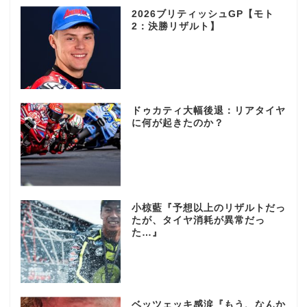
2026ブリティッシュGP【モト
2：決勝リザルト】
ドゥカティ大幅後退：リアタイヤ
に何が起きたのか？
小椋藍『予想以上のリザルトだっ
たが、タイヤ消耗が異常だっ
た…』
ベッツェッキ感涙『もう、なんか