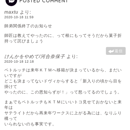
POSTED COMMENT
maxtu
より:
2020-10-18 11:59
師弟関係終了のお知らせ
師匠は教えてやったのに、って根にもってそうだから菓子折
持って詫びましょう
返信
けんかをやめて/河合奈保子
より:
2020-10-18 12:18
ペトルッチは来年ＫＴＭへ移籍が決まっているから、まだい
いですが
どこも決まってないドヴィからすると「新入りの頃から目を
掛けて
やったのに、この恩知らずが！」って怒ってるのでしょう。
まぁでもペトルッチもＫＴＭにいいトコ見せておかないと来
年は
サテライトだから再来年ワークスに上がる為には、なりふり
構って
いられないのも事実です。