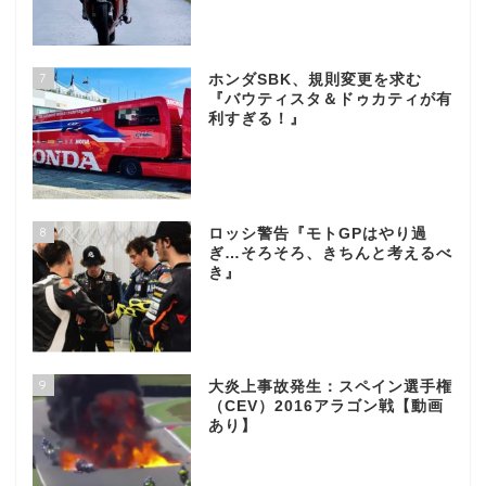
7
ホンダSBK、規則変更を求む
『バウティスタ＆ドゥカティが有
利すぎる！』
8
ロッシ警告『モトGPはやり過
ぎ…そろそろ、きちんと考えるべ
き』
9
大炎上事故発生：スペイン選手権
（CEV）2016アラゴン戦【動画
あり】