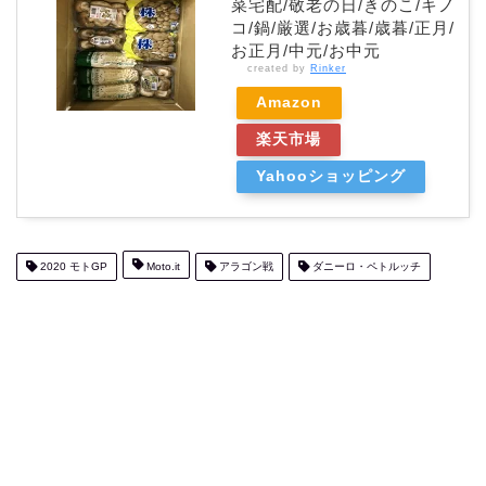
菜宅配/敬老の日/きのこ/キノ
コ/鍋/厳選/お歳暮/歳暮/正月/
お正月/中元/お中元
created by
Rinker
Amazon
楽天市場
Yahooショッピング
2020 モトGP
Moto.it
アラゴン戦
ダニーロ・ペトルッチ