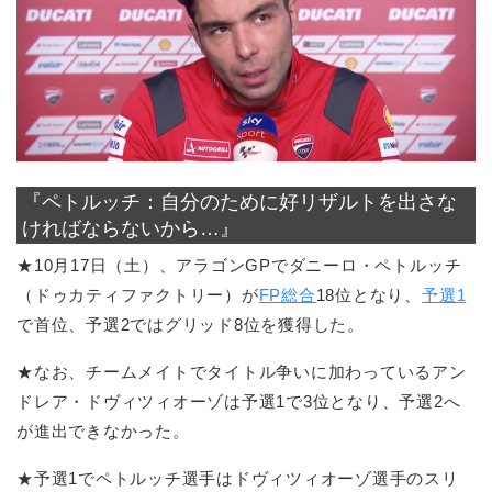
『ペトルッチ：自分のために好リザルトを出さな
ければならないから…』
★10月17日（土）、アラゴンGPでダニーロ・ペトルッチ
（ドゥカティファクトリー）が
FP総合
18位となり、
予選1
で首位、予選2ではグリッド8位を獲得した。
★なお、チームメイトでタイトル争いに加わっているアン
ドレア・ドヴィツィオーゾは予選1で3位となり、予選2へ
が進出できなかった。
★予選1でペトルッチ選手はドヴィツィオーゾ選手のスリ