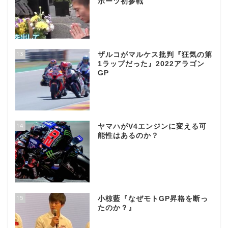
ポーツ初参戦
13
ザルコがマルケス批判『狂気の第
1ラップだった』2022アラゴン
GP
14
ヤマハがV4エンジンに変える可
能性はあるのか？
15
小椋藍『なぜモトGP昇格を断っ
たのか？』