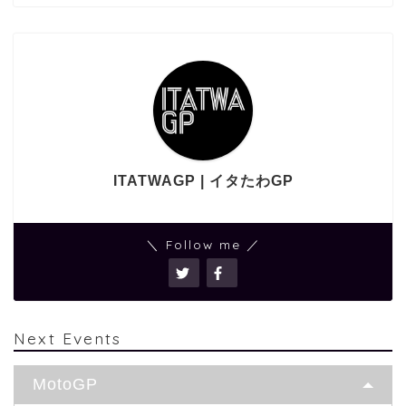
ITATWAGP | イタたわGP
＼ Follow me ／
Next Events
MotoGP