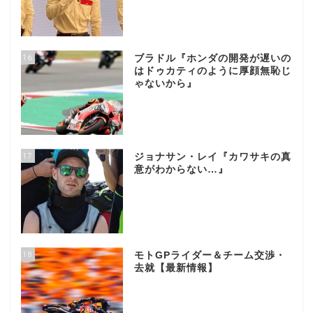
16
ブラドル『ホンダの開発が遅いの
はドゥカティのように厚顔無恥じ
ゃないから』
17
ジョナサン・レイ『カワサキの真
意がわからない…』
18
モトGPライダー＆チーム交渉・
去就【最新情報】