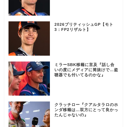
2026ブリティッシュGP【モト
3：FP2リザルト】
ミラーSBK移籍に言及『話し合
いの度にメディアに筒抜けで…盗
聴器でも付いてるのかな』
クラッチロー『クアルタラロのホ
ンダ移籍は…双方にとって良かっ
たんじゃないの』