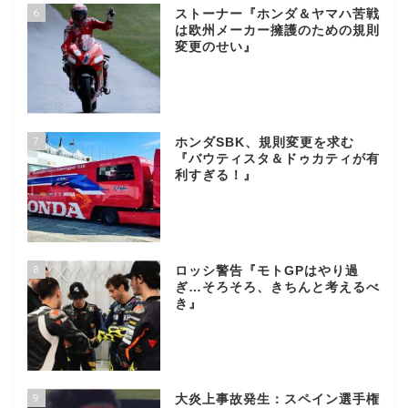
6
ストーナー『ホンダ＆ヤマハ苦戦
は欧州メーカー擁護のための規則
変更のせい』
7
ホンダSBK、規則変更を求む
『バウティスタ＆ドゥカティが有
利すぎる！』
8
ロッシ警告『モトGPはやり過
ぎ…そろそろ、きちんと考えるべ
き』
9
大炎上事故発生：スペイン選手権