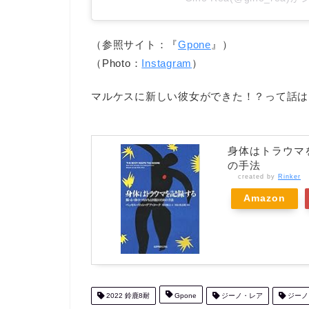
（参照サイト：『
Gpone
』）
（Photo：
Instagram
）
マルケスに新しい彼女ができた！？って話は
身体はトラウマ
の手法
created by
Rinker
Amazon
2022 鈴鹿8耐
Gpone
ジーノ・レア
ジーノ