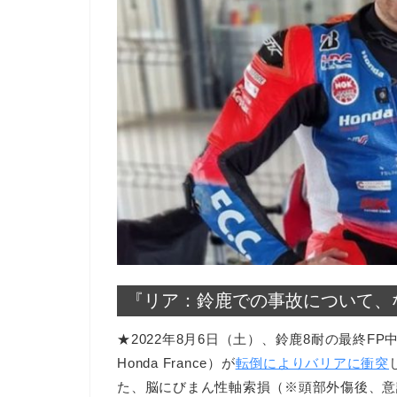
『リア：鈴鹿での事故について、
★2022年8月6日（土）、鈴鹿8耐の最終FP中
Honda France）が
転倒によりバリアに衝突
た、脳にびまん性軸索損（※頭部外傷後、意