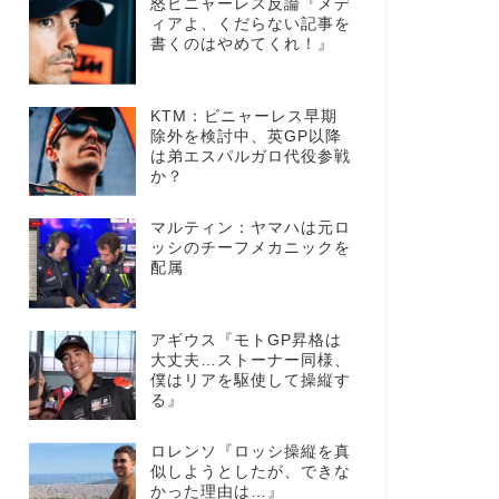
怒ビニャーレス反論『メデ
ィアよ、くだらない記事を
書くのはやめてくれ！』
KTM：ビニャーレス早期
除外を検討中、英GP以降
は弟エスパルガロ代役参戦
か？
マルティン：ヤマハは元ロ
ッシのチーフメカニックを
配属
アギウス『モトGP昇格は
大丈夫…ストーナー同様、
僕はリアを駆使して操縦す
る』
ロレンソ『ロッシ操縦を真
似しようとしたが、できな
かった理由は…』