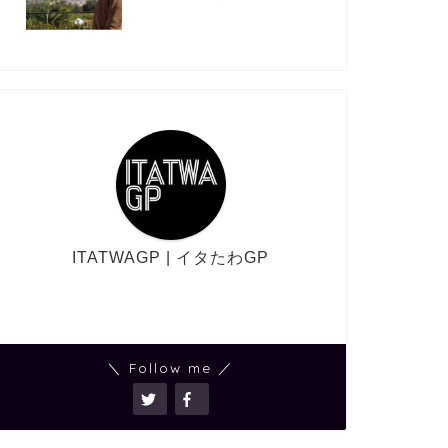
ITATWAGP | イタたわGP
＼ Follow me ／