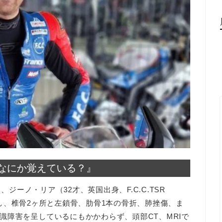
なにか覚えている？』
、ジーノ・リア（32才、英国出身、F.C.C.TSR
し、椎骨2ヶ所と左鎖骨、肋骨1本の骨折、肺挫傷、ま
識障害を呈しているにもかかわらず、頭部CT、MRIで