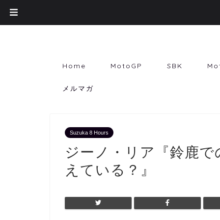
Home
MotoGP
SBK
Mo
メルマガ
Suzuka 8 Hours
ジーノ・リア『鈴鹿で
えている？』