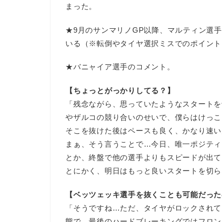
まった。
★9月のサンマリノGP以降、マルティン選
いる（※転倒やタイヤ選択ミスでのポイント
★バニャイア選手のコメント。
【ちょっとがっかりしてる？】
「残念ながら、思っていたようなスタートを
やザルコの競り合いのせいで、僕らはけっこ
そこを抜けた後はペースも良く、かなり速い
まぁ、そう言うことで…今日、唯一ポジティ
とか、終盤で他の選手よりもスピードが出て
とにかく、明日はもっと良いスタートを切ら
【ベッツェッキ選手を抜くことも可能だった
「そうですね…ただ、タイヤがロックされて
態で、最後のハードブレーキングではフロン