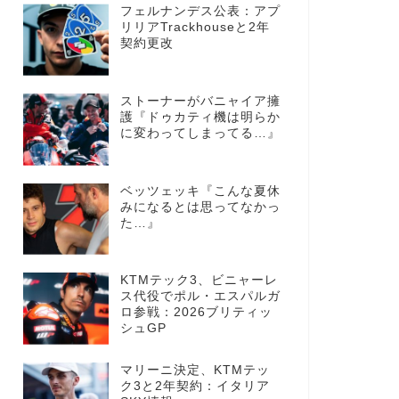
フェルナンデス公表：アプ
リリアTrackhouseと2年
契約更改
ストーナーがバニャイア擁
護『ドゥカティ機は明らか
に変わってしまってる…』
ベッツェッキ『こんな夏休
みになるとは思ってなかっ
た…』
KTMテック3、ビニャーレ
ス代役でポル・エスパルガ
ロ参戦：2026ブリティッ
シュGP
マリーニ決定、KTMテッ
ク3と2年契約：イタリア