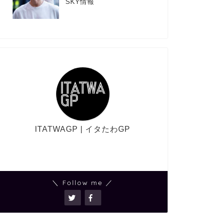
SKY情報
ITATWAGP | イタたわGP
＼ Follow me ／