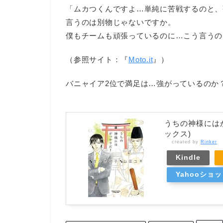
「ムカつくんですよ…単純に苦戦するのと、
言うのは別物じゃないですか。
僕もチームも頑張っているのに…こう言うの
（参照サイト：『
Moto.it
』）
バニャイア2位で満足は…強がっているのか？
うちの神様にはが
ックス)
created by
Rinker
Kindle
Yahooショ