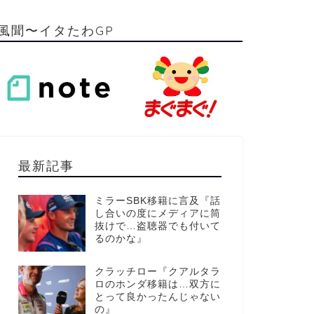
風聞〜イタたわGP
最新記事
ミラーSBK移籍に言及『話
し合いの度にメディアに筒
抜けで…盗聴器でも付いて
るのかな』
クラッチロー『クアルタラ
ロのホンダ移籍は…双方に
とって良かったんじゃない
の』