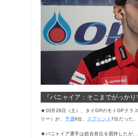
『バニャイア：そこまでがっかり
★10月28日（土）、タイGPのモトGPク
リー）が、
予選
6位、
スプリント
7位だった
★バニャイア選手は総合首位を固持したが、