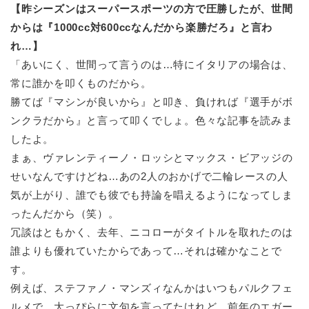
【昨シーズンはスーパースポーツの方で圧勝したが、世間
からは『1000cc対600ccなんだから楽勝だろ』と言わ
れ…】
「あいにく、世間って言うのは…特にイタリアの場合は、
常に誰かを叩くものだから。
勝てば『マシンが良いから』と叩き、負ければ『選手がボ
ンクラだから』と言って叩くでしょ。色々な記事を読みま
したよ。
まぁ、ヴァレンティーノ・ロッシとマックス・ビアッジの
せいなんですけどね…あの2人のおかげで二輪レースの人
気が上がり、誰でも彼でも持論を唱えるようになってしま
ったんだから（笑）。
冗談はともかく、去年、ニコローがタイトルを取れたのは
誰よりも優れていたからであって…それは確かなことで
す。
例えば、ステファノ・マンズィなんかはいつもパルクフェ
ルメで、大っぴらに文句を言ってたけれど…前年のエガー