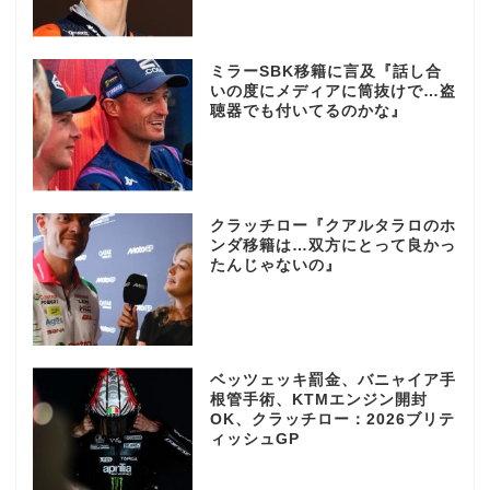
ミラーSBK移籍に言及『話し合
いの度にメディアに筒抜けで…盗
聴器でも付いてるのかな』
クラッチロー『クアルタラロのホ
ンダ移籍は…双方にとって良かっ
たんじゃないの』
ベッツェッキ罰金、バニャイア手
根管手術、KTMエンジン開封
OK、クラッチロー：2026ブリテ
ィッシュGP