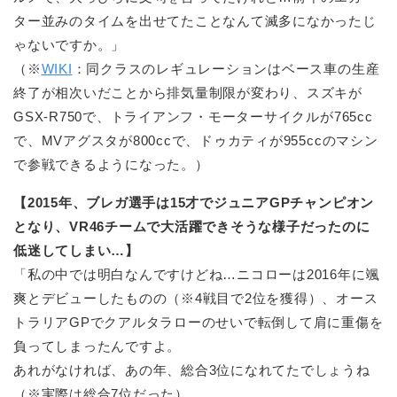
ター並みのタイムを出せてたことなんて滅多になかったじ
ゃないですか。」
（※
WIKI
：同クラスのレギュレーションはベース車の生産
終了が相次いだことから排気量制限が変わり、スズキが
GSX-R750で、トライアンフ・モーターサイクルが765cc
で、MVアグスタが800ccで、ドゥカティが955ccのマシン
で参戦できるようになった。）
【2015年、ブレガ選手は15才でジュニアGPチャンピオン
となり、VR46チームで大活躍できそうな様子だったのに
低迷してしまい…】
「私の中では明白なんですけどね…ニコローは2016年に颯
爽とデビューしたものの（※4戦目で2位を獲得）、オース
トラリアGPでクアルタラローのせいで転倒して肩に重傷を
負ってしまったんですよ。
あれがなければ、あの年、総合3位になれてたでしょうね
（※実際は総合7位だった）。