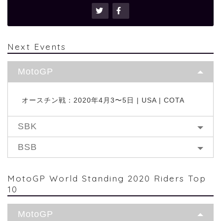
Next Events
MotoGP
オースチン戦：2020年4月3〜5日 | USA | COTA
SBK
BSB
MotoGP World Standing 2020 Riders Top
10
MotoGP