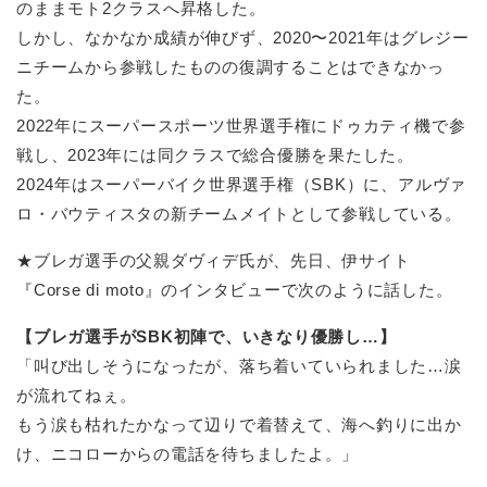
のままモト2クラスへ昇格した。
しかし、なかなか成績が伸びず、2020〜2021年はグレジー
ニチームから参戦したものの復調することはできなかっ
た。
2022年にスーパースポーツ世界選手権にドゥカティ機で参
戦し、2023年には同クラスで総合優勝を果たした。
2024年はスーパーバイク世界選手権（SBK）に、アルヴァ
ロ・バウティスタの新チームメイトとして参戦している。
★ブレガ選手の父親ダヴィデ氏が、先日、伊サイト
『Corse di moto』のインタビューで次のように話した。
【ブレガ選手がSBK初陣で、いきなり優勝し…】
「叫び出しそうになったが、落ち着いていられました…涙
が流れてねぇ。
もう涙も枯れたかなって辺りで着替えて、海へ釣りに出か
け、ニコローからの電話を待ちましたよ。」