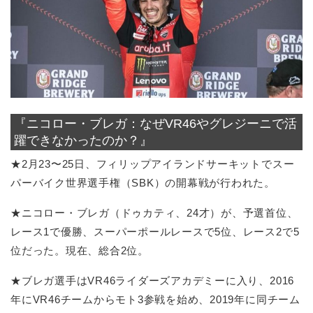
『ニコロー・ブレガ：なぜVR46やグレジーニで活
躍できなかったのか？』
★2月23〜25日、フィリップアイランドサーキットでスー
パーバイク世界選手権（SBK）の開幕戦が行われた。
★ニコロー・ブレガ（ドゥカティ、24才）が、予選首位、
レース1で優勝、スーパーポールレースで5位、レース2で5
位だった。現在、総合2位。
★ブレガ選手はVR46ライダーズアカデミーに入り、2016
年にVR46チームからモト3参戦を始め、2019年に同チーム