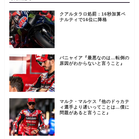
クアルタラロ処罰：16秒加算ペ
ナルティで16位に降格
バニャイア『最悪なのは…転倒の
原因がわからないと言うこと』
マルク・マルケス『他のドゥカテ
ィ選手より遅いってことは…僕に
問題があると言うこと』