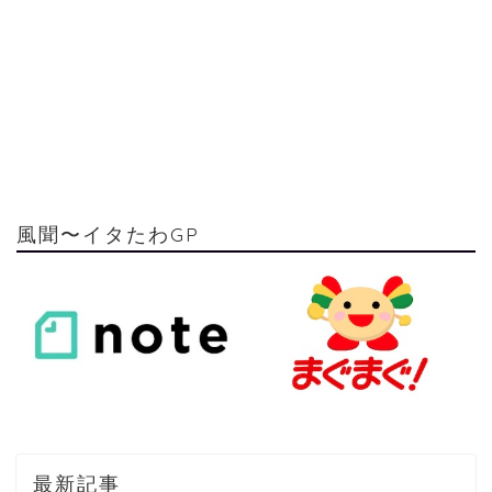
風聞〜イタたわGP
最新記事