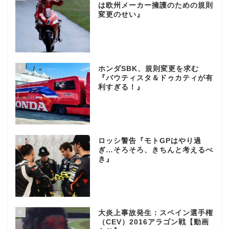
は欧州メーカー擁護のための規則
変更のせい』
7
ホンダSBK、規則変更を求む
『バウティスタ＆ドゥカティが有
利すぎる！』
8
ロッシ警告『モトGPはやり過
ぎ…そろそろ、きちんと考えるべ
き』
9
大炎上事故発生：スペイン選手権
（CEV）2016アラゴン戦【動画