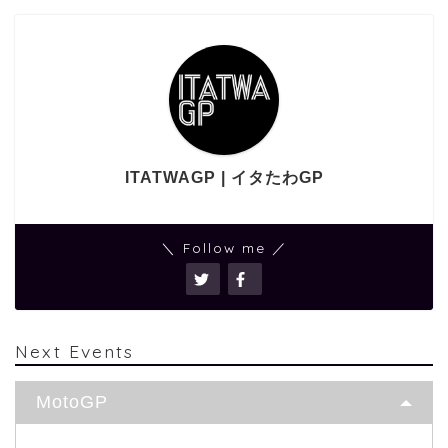
ITATWAGP | イタたわGP
＼ Follow me ／
Next Events
MotoGP