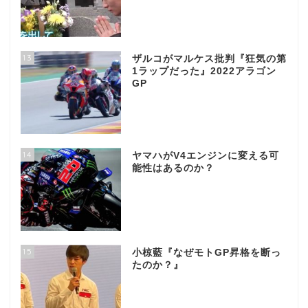
13
ザルコがマルケス批判『狂気の第
1ラップだった』2022アラゴン
GP
14
ヤマハがV4エンジンに変える可
能性はあるのか？
15
小椋藍『なぜモトGP昇格を断っ
たのか？』