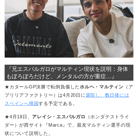
『兄エスパルガロがマルティン現状を説明：身体
もぼろぼろだけど、メンタルの方が重症…』
★カタールGP決勝で転倒負傷した
ホルヘ・マルティン
（ア
プリリアファクトリー）は4月20日に
退院し、数日後には
スペインへ帰国
する予定である。
★4月18日、
アレイシ・エスパルガロ
（ホンダテストライ
ダー）が西サイト『Marca』で、親友マルティン選手の現
状について説明した。