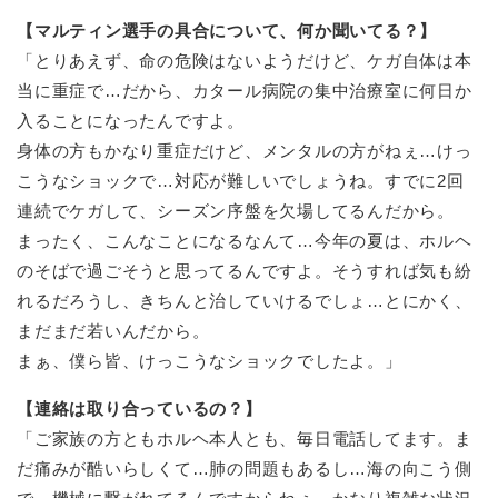
【マルティン選手の具合について、何か聞いてる？】
「とりあえず、命の危険はないようだけど、ケガ自体は本
当に重症で…だから、カタール病院の集中治療室に何日か
入ることになったんですよ。
身体の方もかなり重症だけど、メンタルの方がねぇ…けっ
こうなショックで…対応が難しいでしょうね。すでに2回
連続でケガして、シーズン序盤を欠場してるんだから。
まったく、こんなことになるなんて…今年の夏は、ホルヘ
のそばで過ごそうと思ってるんですよ。そうすれば気も紛
れるだろうし、きちんと治していけるでしょ…とにかく、
まだまだ若いんだから。
まぁ、僕ら皆、けっこうなショックでしたよ。」
【連絡は取り合っているの？】
「ご家族の方ともホルヘ本人とも、毎日電話してます。ま
だ痛みが酷いらしくて…肺の問題もあるし…海の向こう側