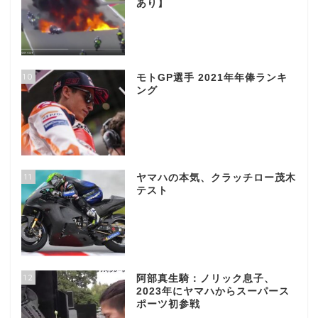
あり】
10
モトGP選手 2021年年俸ランキ
ング
11
ヤマハの本気、クラッチロー茂木
テスト
12
阿部真生騎：ノリック息子、
2023年にヤマハからスーパース
ポーツ初参戦