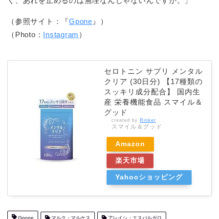
く、あれを止めるのは無理なんじゃないんですか。」
（参照サイト：『
Gpone
』）
（Photo：
Instagram
）
セロトニン サプリ メンタル
クリア (30日分) 【17種類の
スッキリ成分配合】 国内生
産 栄養機能食品 ​スマイル＆
グッド
created by
Rinker
スマイル＆グッド
Amazon
楽天市場
Yahooショッピング
Gpone
マルク・マルケス
アレイシ・エスパルガロ