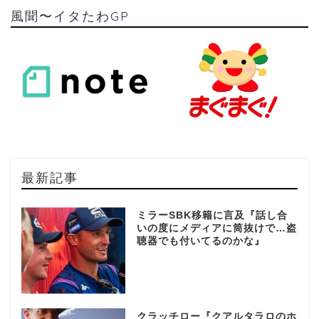
風聞〜イタたわGP
最新記事
ミラーSBK移籍に言及『話し合
いの度にメディアに筒抜けで…盗
聴器でも付いてるのかな』
クラッチロー『クアルタラロのホ