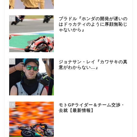
16
ブラドル『ホンダの開発が遅いの
はドゥカティのように厚顔無恥じ
ゃないから』
17
ジョナサン・レイ『カワサキの真
意がわからない…』
18
モトGPライダー＆チーム交渉・
去就【最新情報】