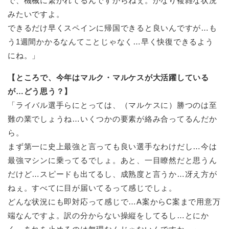
で、機械に繋がれてるんですからねぇ。かなり複雑な状況
みたいですよ。
できるだけ早くスペインに帰国できると良いんですが…も
う1週間かかるなんてことじゃなく…早く快復できるよう
にね。」
【ところで、今年はマルク・マルケスが大活躍している
が…どう思う？】
「ライバル選手らにとっては、（マルケスに）勝つのは至
難の業でしょうね…いくつかの要素が絡み合ってるんだか
ら。
まず第一に史上最強と言っても良い選手なわけだし…今は
最強マシンに乗ってるでしょ。あと、一目瞭然だと思うん
だけど…スピードも出てるし、成熟度と言うか…冴え方が
ねぇ。すべてに目が届いてるって感じでしょ。
どんな状況にも即対応って感じで…A案からC案まで用意万
端なんですよ。訳の分からない操縦をしてるし…とにか