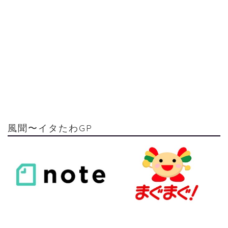
風聞〜イタたわGP