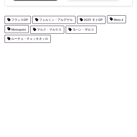
フランスGP
フェルミン・アルデゲル
2025 モトGP
Moto.it
Motosprint
マルク・マルケス
ヨハン・ザルコ
ルーチョ・チェッキネッロ