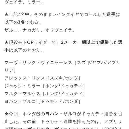
ヴェイラ、ミラー。
★上記7名中、そのままレインタイヤでゴールした選手は
以下の
3名
である。
ザルコ、ナカガミ、オリヴェイラ。
★現役モトGPライダーで、
2メーカー機以上で優勝した選
手
は以下のとおり。
マーヴェリック・ヴィニャーレス［スズキ/ヤマハ/アプリ
リア］
アレックス・リンス［スズキ/ホンダ］
ジャック・ミラー［ホンダ/ドゥカティ］
マルク・マルケス［ホンダ/ドゥカティ］
ヨハン・ザルコ［ドゥカティ/ホンダ］
★今回、ホンダ機の
ヨハン・ザルコ
がドゥカティ連勝を阻
止した。その前、ドゥカティ連勝を抑えたのは、アプリリ