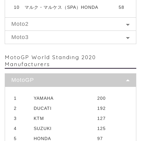
10
マルク・マルケス（SPA）HONDA
58
Moto2
Moto3
MotoGP World Standing 2020
Manufacturers
MotoGP
1
YAMAHA
200
2
DUCATI
192
3
KTM
127
4
SUZUKI
125
5
HONDA
97