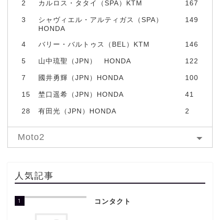
2
カルロス・タタイ（SPA）KTM
167
3
シャヴィエル・アルティガス（SPA）
149
HONDA
4
バリー・バルトゥス（BEL）KTM
146
5
山中琉聖（JPN） HONDA
122
7
國井勇輝（JPN）HONDA
100
15
埜口遥希（JPN）HONDA
41
28
有田光（JPN）HONDA
2
Moto2
人気記事
1
コンタクト