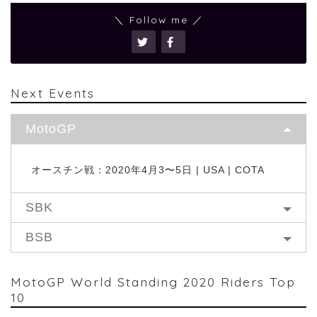
＼ Follow me ／
Next Events
MotoGP
オースチン戦：2020年4月3〜5日 | USA | COTA
SBK
BSB
MotoGP World Standing 2020 Riders Top
10