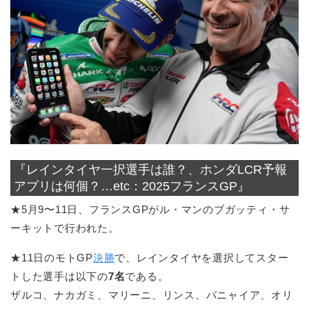
『レインタイヤ一択選手は誰？、ホンダLCR予報
アプリは何個？…etc：2025フランスGP』
★5月9〜11日、フランスGPがル・マンのブガッティ・サ
ーキットで行われた。
★11日のモトGP
決勝
で、レインタイヤを選択してスター
トした選手は以下の
7名
である。
ザルコ、ナカガミ、マリーニ、リンス、バニャイア、オリ