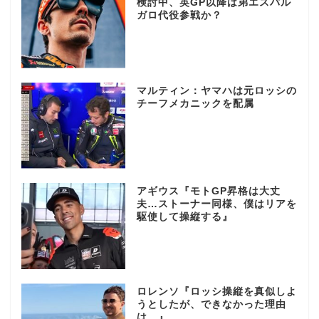
検討中、英GP以降は弟エスパル
ガロ代役参戦か？
マルティン：ヤマハは元ロッシの
チーフメカニックを配属
アギウス『モトGP昇格は大丈
夫…ストーナー同様、僕はリアを
駆使して操縦する』
ロレンソ『ロッシ操縦を真似しよ
うとしたが、できなかった理由
は…』