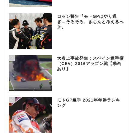
8
ロッシ警告『モトGPはやり過
ぎ…そろそろ、きちんと考えるべ
き』
9
大炎上事故発生：スペイン選手権
（CEV）2016アラゴン戦【動画
あり】
10
モトGP選手 2021年年俸ランキ
ング