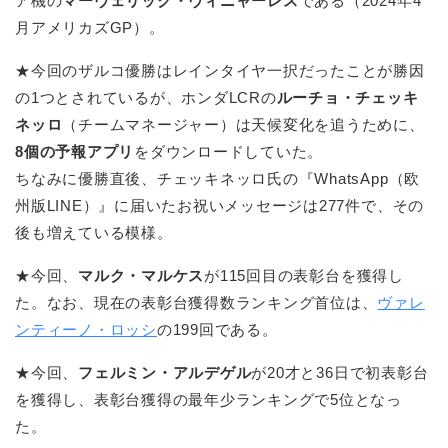
ア機の
マーヴェリック・ヴィニャーレス
である（2024年4
月アメリカズGP）。
★今回のザルコ優勝はレインタイヤ一択だったことが勝因
の1つとされているが、ホンダLCRの
ルーチョ・チェッキ
ネッロ
（チームマネージャー）は天候変化を追うために、
8個の予報アプリ
をダウンロードしていた。
ちなみに優勝直後、チェッキネッロ氏の『WhatsApp（欧
州版LINE）』に届いたお祝いメッセージは277件で、その
後も増えている模様。
★今回、
マルク・マルケス
が115回目の表彰台を獲得し
た。なお、現在の表彰台獲得数ランキング首位は、
ヴァレ
ンティーノ・ロッシ
の199回である。
★今回、
フェルミン・アルデゲル
が20才と36日で初表彰台
を獲得し、表彰台獲得の最年少ランキングで5位となっ
た。