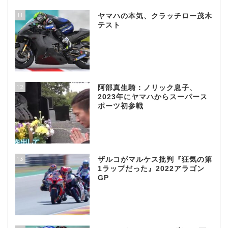
11
ヤマハの本気、クラッチロー茂木
テスト
12
阿部真生騎：ノリック息子、
2023年にヤマハからスーパース
ポーツ初参戦
13
ザルコがマルケス批判『狂気の第
1ラップだった』2022アラゴン
GP