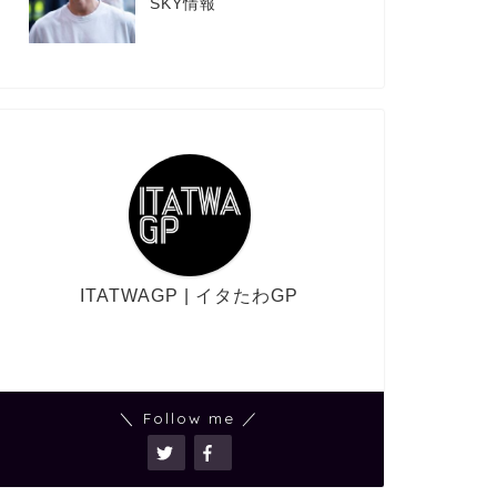
SKY情報
ITATWAGP | イタたわGP
＼ Follow me ／