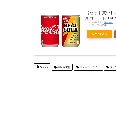
【セット買い】コカ
ルゴールド 160
created by
Rinker
UNKNOWN
Amazon
Gpone
中須賀克行
ジャック・ミラー
ブリ