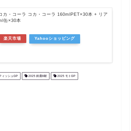
・コーラ コカ・コーラ 160mlPET×30本 + リア
ml缶×30本
楽天市場
Yahooショッピング
ティッシュGP
2025 鈴鹿8耐
2025 モトGP