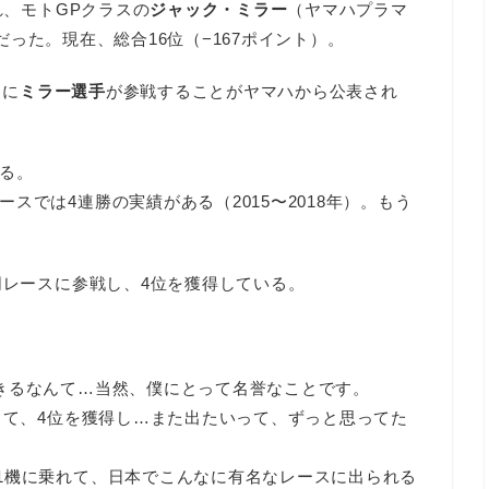
れ、モトGPクラスの
ジャック・ミラー
（ヤマハプラマ
だった。現在、総合16位（−167ポイント）。
）に
ミラー選手
が参戦することがヤマハから公表され
る。
スでは4連勝の実績がある（2015〜2018年）。もう
。
同レースに参戦し、4位を獲得している。
きるなんて…当然、僕にとって名誉なことです。
して、4位を獲得し…また出たいって、ずっと思ってた
1機に乗れて、日本でこんなに有名なレースに出られる