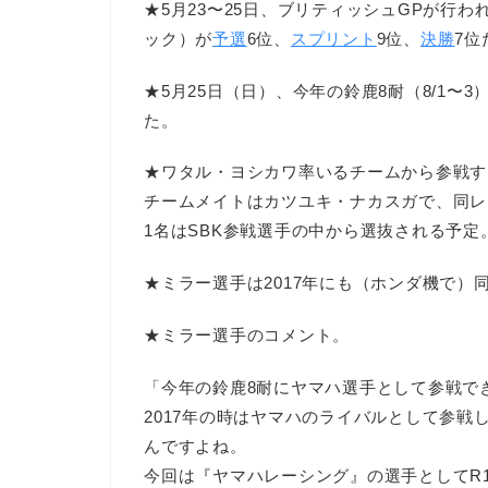
★5月23〜25日、ブリティッシュGPが行わ
ック）が
予選
6位、
スプリント
9位、
決勝
7位
★5月25日（日）、今年の鈴鹿8耐（8/1〜3
た。
★ワタル・ヨシカワ率いるチームから参戦す
チームメイトはカツユキ・ナカスガで、同レー
1名はSBK参戦選手の中から選抜される予定
★ミラー選手は2017年にも（ホンダ機で）
★ミラー選手のコメント。
「今年の鈴鹿8耐にヤマハ選手として参戦で
2017年の時はヤマハのライバルとして参戦
んですよね。
今回は『ヤマハレーシング』の選手としてR