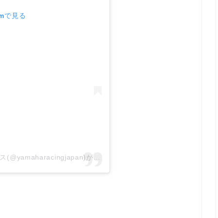
amで見る
Yamaha Factory Racing / ヤマハ発動機レース(@yamaharacingjapan)がシェアした投稿