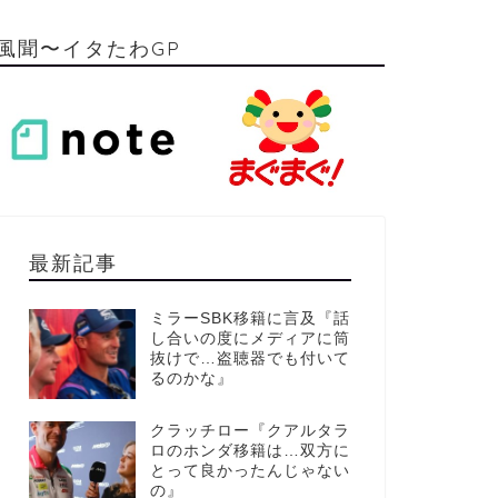
風聞〜イタたわGP
最新記事
ミラーSBK移籍に言及『話
し合いの度にメディアに筒
抜けで…盗聴器でも付いて
るのかな』
クラッチロー『クアルタラ
ロのホンダ移籍は…双方に
とって良かったんじゃない
の』