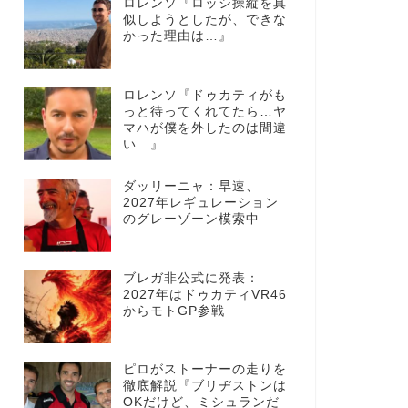
ロレンソ『ロッシ操縦を真
似しようとしたが、できな
かった理由は…』
ロレンソ『ドゥカティがも
っと待ってくれてたら…ヤ
マハが僕を外したのは間違
い…』
ダッリーニャ：早速、
2027年レギュレーション
のグレーゾーン模索中
ブレガ非公式に発表：
2027年はドゥカティVR46
からモトGP参戦
ピロがストーナーの走りを
徹底解説『ブリヂストンは
OKだけど、ミシュランだ