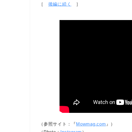
［
後編に続く
］
（参照サイト：『
Mowmag.com
』）
（Photo：
Instagram
）