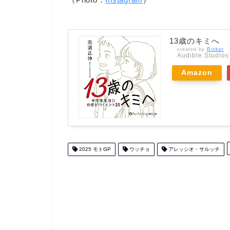
13歳のキミへ
created by
Rinker
Audible Studios 
Amazon
2025 モトGP
ウッチョ
アレッシオ・サルッチ