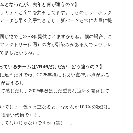
ムとなったが、去年と何が違うの？】
ゥカティと全てを共有してます。うちのピットボック
データも早く入手できるし、新パーツも常に大量に提
同じ物でも2〜3個提供されますからね。僕の場合、こ
ファクトリー待遇）の方が馴染みがあるんで…ヴァレ
てましたからね。」
方使っているチームはVR46だけだが…どう違うの？】
違うだけでね。2025年機にも良い点/悪い点がある
とが言えるし。
って感じだし、2025年機はまだ重要な箇所を開発して
いでしょ…色々と重なると、なかなか100％の状態に
も物凄い代物ですよ。
してないじゃないですか（笑）。」