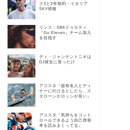
ク3と2年契約：イタリア
SKY情報
リンス：SBKドゥカティ
『Go Eleven』チーム加入
を目指す
ディ・ジャンナントニオは
DJ彼女に首ったけ
アコスタ『超有名人とディ
ナーに行けるとしたら…ス
タローンかロッシが良い』
アコスタ『気持ちをコント
ロールできるよう自己啓発
本を読みまくってる』