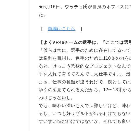
★6月16日、
ウッチョ氏
が自身のオフィスにて
た。
［
前編はこちら
］
【よくVR46チームの選手は、『ここでは
「僕らは常に、選手のために存在してるって
は勝利を目指し、選手のために110％の力
あと、けっこう意欲的なプロジェクトなんで
手を入れて育ててるんで…大仕事ですよ。最
まぁ、仕事の種類が違うわけで…僕としては
ゆくのを見てられるんだから。12〜13才
わけじゃないし。
でも、味わい深いもんで…難しいけど、味わ
るし、いつも好リザルトが出るわけでもない
すいすい進むわけではないが、それでも良い