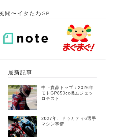
風聞〜イタたわGP
最新記事
中上貴晶トップ：2026年
モトGP850cc機ムジェッ
ロテスト
2027年、ドゥカティ6選手
マシン事情