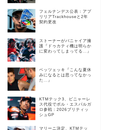
フェルナンデス公表：アプ
リリアTrackhouseと2年
契約更改
ストーナーがバニャイア擁
護『ドゥカティ機は明らか
に変わってしまってる…』
ベッツェッキ『こんな夏休
みになるとは思ってなかっ
た…』
KTMテック3、ビニャーレ
ス代役でポル・エスパルガ
ロ参戦：2026ブリティッ
シュGP
マリーニ決定、KTMテッ