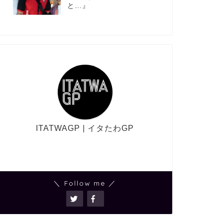
と…』
ITATWAGP | イタたわGP
＼ Follow me ／