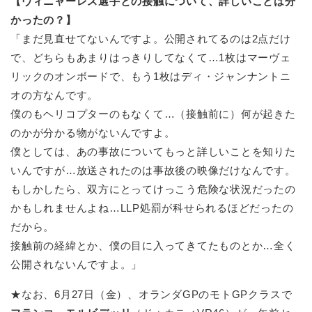
【ヴィニャーレス選手との接触について、詳しいことは分
かったの？】
「まだ見直せてないんですよ。公開されてるのは2点だけ
で、どちらもあまりはっきりしてなくて…1枚はマーヴェ
リックのオンボードで、もう1枚はディ・ジャンナントニ
オの方なんです。
僕のもヘリコプターのもなくて…（接触前に）何が起きた
のかが分かる物がないんですよ。
僕としては、あの事故についてもっと詳しいことを知りた
いんですが…放送されたのは事故後の映像だけなんです。
もしかしたら、双方にとってけっこう危険な状況だったの
かもしれませんよね…LLP処罰が科せられるほどだったの
だから。
接触前の経緯とか、僕の目に入ってきてたものとか…全く
公開されないんですよ。」
★なお、6月27日（金）、オランダGPのモトGPクラスで