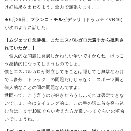
け好結果を出せるよう、全力で頑張ります。」
★6月26日、
フランコ・モルビデッリ
（ドゥカティVR46）
が次のように話した。
【ムジェッロ決勝後、またエスパルガロ元選手から批判さ
れていたが…】
「個人的な問題に発展しかねない争いですからね…けっこ
う感情的になってしまうものでしょ。
僕とエスパルガロが対立してることは隠しても無駄なわけ
で…多分、トラック上の問題だけじゃなく、スポーツ面と
個人的なことの間の問題なんですよ。
世間って、こう言うのが好きだろうし…それは否定できな
いでしょ。今はタイミング的に、この手の話に首を突っ込
む前は、まず10回ぐらい考えた方が良いってぐらいの頃合
いでしょうね。」