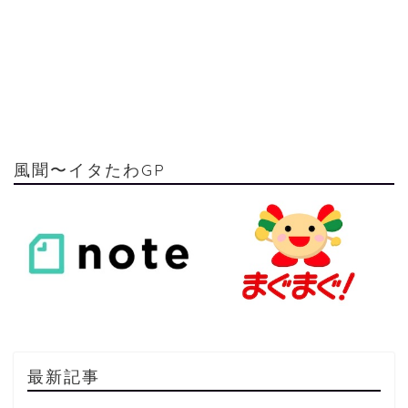
風聞〜イタたわGP
最新記事