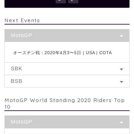
Next Events
MotoGP
オースチン戦：2020年4月3〜5日 | USA | COTA
SBK
BSB
MotoGP World Standing 2020 Riders Top
10
MotoGP