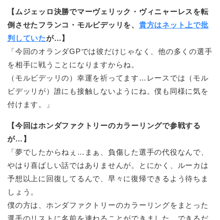
【ムジェッロ決勝でマーヴェリック・ヴィニャーレスを転
倒させたフランコ・モルビデッリを、
貴方はネット上で批
判していた
が…】
「今回のオランダGPでは彼だけじゃなく、他の多くの選手
を相手に戦うことになりますからね。
（モルビデッリの）幸運を祈ってます…レースでは（モル
ビデッリが）誰にも接触しないようにね。僕も同様に気を
付けます。」
【今回はホンダファクトリーのカラーリングで参戦する
が…】
「夢でしたからねぇ…まぁ、負傷した選手の代役なんで、
やはり喜ばしい話ではありませんが。とにかく、ルーカは
予想以上に回復してるんで、早々に復帰できるよう待ちま
しょう。
僕の方は、ホンダファクトリーのカラーリングをまとった
選手のリストに名前を連ねることができました…できるだ