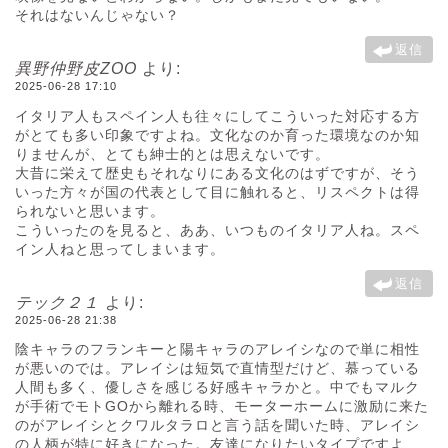
それはないんじゃない？
返信
異野仲野皮ZOO
より:
2025-06-28 17:10
イタリア人もスペイン人も往々にしてこういった対応する方
がとても多い印象ですよね。文化なのか育った環境なのか知
りませんが、とても紳士的とは思えないです。
大昔に栄えて歴史もそれなりにある文化のはずですが、そう
いった方々が国の代表として目に触れると、リスペクトは得
られないと思います。
こういったのを見ると、ああ、いつものイタリア人ね。スペ
イン人ねと思ってしまいます。
返信
テック２１
より:
2025-06-28 21:38
陰キャラのフランキーと陽キャラのアレイシなので単に相性
が悪いのでは。アレイシは短気で直情型だけど、慕っている
人間も多く、優しさを感じる好感キャラかと。中でもマルク
が手術でモトGOから離れる時、モーターホームに激励に来た
のがアレイシとクワルタラロと言う話を聞いた時、アレイシ
の人柄が特に好きになった。友達になりたいタイプですよ