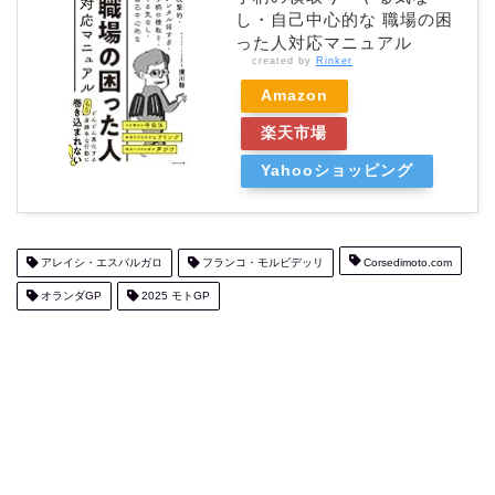
し・自己中心的な 職場の困
った人対応マニュアル
created by
Rinker
Amazon
楽天市場
Yahooショッピング
アレイシ・エスパルガロ
フランコ・モルビデッリ
Corsedimoto.com
オランダGP
2025 モトGP