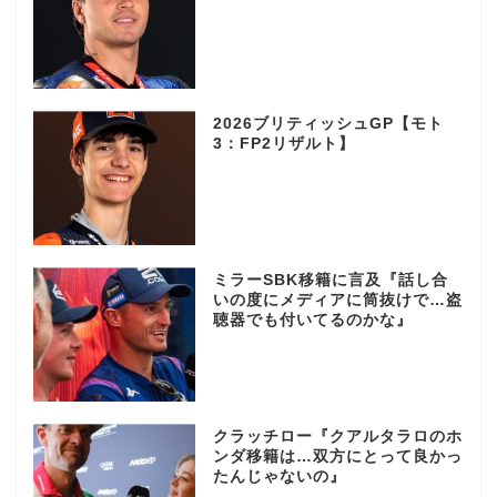
2026ブリティッシュGP【モト
3：FP2リザルト】
ミラーSBK移籍に言及『話し合
いの度にメディアに筒抜けで…盗
聴器でも付いてるのかな』
クラッチロー『クアルタラロのホ
ンダ移籍は…双方にとって良かっ
たんじゃないの』