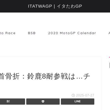
ITATWAGP | イタたわGP
to Race
BSB
2020 MotoGP Calendar
首骨折：鈴鹿8耐参戦は…チ
2025-07-27