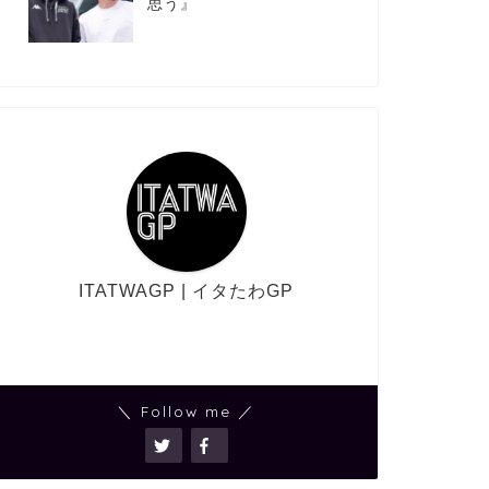
思う』
ITATWAGP | イタたわGP
＼ Follow me ／