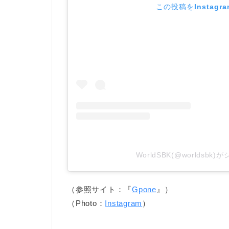
この投稿をInstagr
WorldSBK(@worldsb
（参照サイト：『
Gpone
』）
（Photo：
Instagram
）