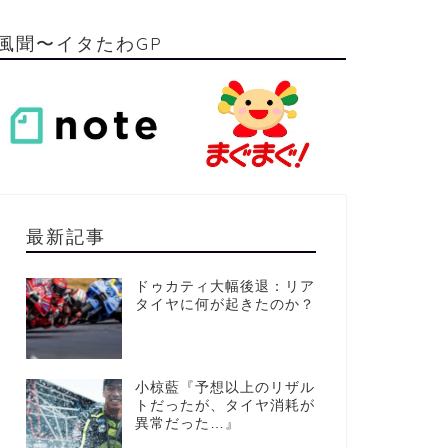
風聞〜イタたわGP
最新記事
ドゥカティ大幅後退：リア
タイヤに何が起きたのか？
小椋藍『予想以上のリザル
トだったが、タイヤ消耗が
異常だった…』