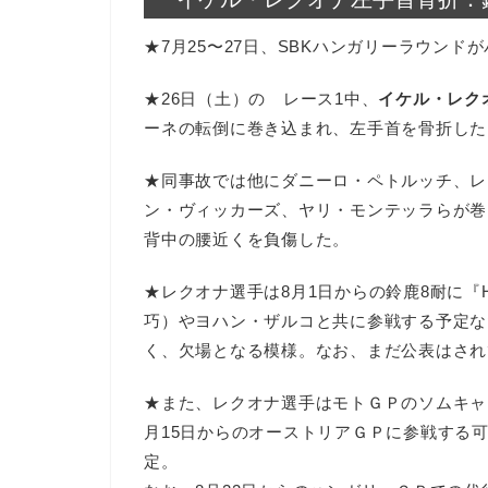
★7月25〜27日、SBKハンガリーラウン
★26日（土）の レース1中、
イケル・レク
ーネの転倒に巻き込まれ、左手首を骨折した
★同事故では他にダニーロ・ペトルッチ、レ
ン・ヴィッカーズ、ヤリ・モンテッラらが巻
背中の腰近くを負傷した。
★レクオナ選手は8月1日からの鈴鹿8耐に『H
巧）やヨハン・ザルコと共に参戦する予定な
く、欠場となる模様。なお、まだ公表はされ
★また、レクオナ選手はモトＧＰのソムキャ
月15日からのオーストリアＧＰに参戦する
定。