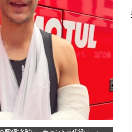
鈴鹿8耐参戦は…チャントラ代役は…』