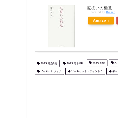
厄祓いの極意
created by
Rinker
Amazon
2025 鈴鹿8耐
2025 モトGP
2025 SBK
Gp
イケル・レクオナ
ソムキャット・チャントラ
ギャ