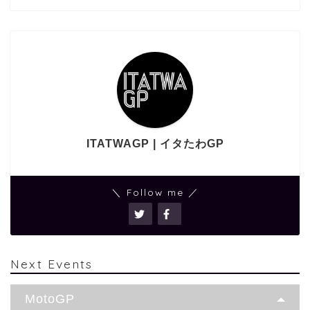
ITATWAGP | イタたわGP
＼ Follow me ／
Next Events
MotoGP