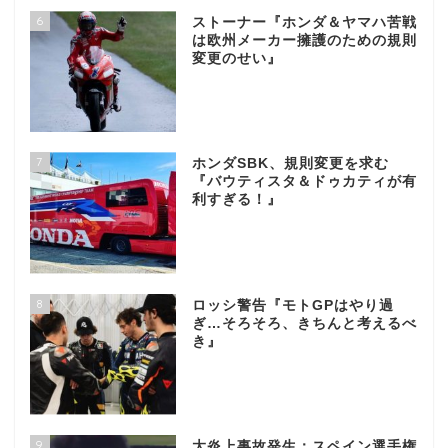
6
ストーナー『ホンダ＆ヤマハ苦戦
は欧州メーカー擁護のための規則
変更のせい』
7
ホンダSBK、規則変更を求む
『バウティスタ＆ドゥカティが有
利すぎる！』
8
ロッシ警告『モトGPはやり過
ぎ…そろそろ、きちんと考えるべ
き』
9
大炎上事故発生：スペイン選手権