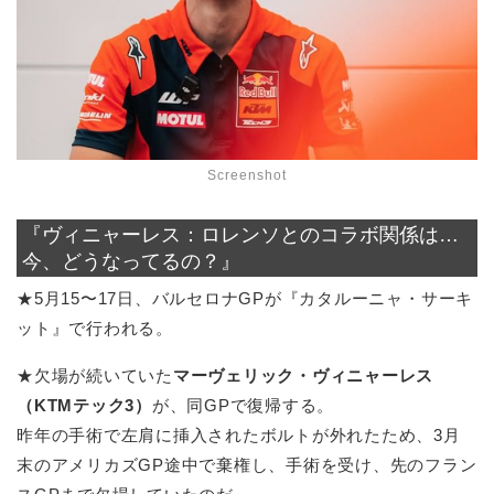
Screenshot
『ヴィニャーレス：ロレンソとのコラボ関係は…
今、どうなってるの？』
★5月15〜17日、バルセロナGPが『カタルーニャ・サーキ
ット』で行われる。
★欠場が続いていた
マーヴェリック・ヴィニャーレス
（KTMテック3）
が、同GPで復帰する。
昨年の手術で左肩に挿入されたボルトが外れたため、3月
末のアメリカズGP途中で棄権し、手術を受け、先のフラン