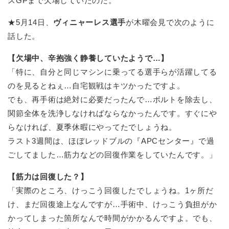
スGPまで欠場していたのだ。
★5月14日、
ヴィニャーレス選手
が木曜会見で次のように
話した。
【欠場中、辛抱強く静養していたようで…】
「特に、自分と同じマシンに乗ってる選手らが活躍してる
のを見るとねぇ…自宅観戦はキツかったですよ。
でも、再手術は絶対に必要だったんで…ボルトを除去し、
関節全体を洗浄しなければならなかったんです。すぐにや
らなければ、夏季休暇にやってたでしょうね。
ラスト3週間は、ほぼレッドブルの『APCセンター』で過
ごしてました…筋力などの回復作業をしていたんです。」
【筋力は回復した？】
「実際のところ、けっこう回復したでしょうね。1ヶ所だ
け、まだ回復途上なんですが…手術中、けっこう負担がか
かってしまった箇所なんで時間がかかるんですよ。でも、