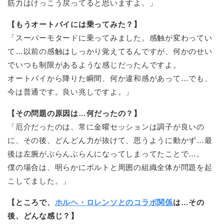
筋力はけっこう戻ってると思いますよ。」
【もうオートバイには乗ってみた？】
「スーパーモタードに乗ってみました。感触が変わってい
て…以前の感触はしっかり覚えてるんですが、何かのせい
でいつも制限があるような感じだったんですよ。
オートバイから降りた瞬間、何か違和感があって…でも、
今は普通です。良い兆しですよ。」
【その問題の原因は…何だったの？】
「厄介だったのは、常に金曜セッションは調子が良いの
に、その後、どんどん力が抜けて、思うように動かず…最
後は左腕がぶらんぶらんになってしまってたことで…。
僕の場合は、明らかにボルトと周囲の組織全体が問題を起
こしてました。」
【ところで、
ホルヘ・ロレンソとのコラボ関係
は…その
後、どんな感じ？】