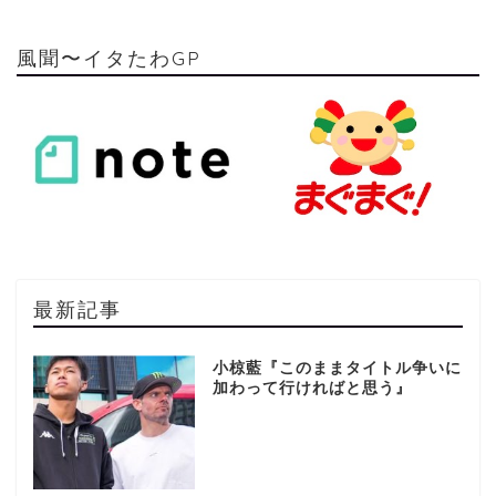
風聞〜イタたわGP
最新記事
小椋藍『このままタイトル争いに
加わって行ければと思う』