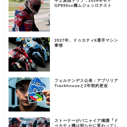
中上貴晶トップ：2026年モト
GP850cc機ムジェッロテスト
2027年、ドゥカティ6選手マシン
事情
フェルナンデス公表：アプリリア
Trackhouseと2年契約更改
ストーナーがバニャイア擁護『ド
ゥカティ機は明らかに変わってし