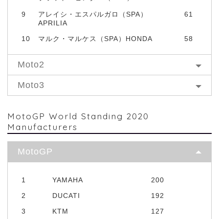
9
アレイシ・エスパルガロ（SPA）
61
APRILIA
10
マルク・マルケス（SPA）HONDA
58
Moto2
Moto3
MotoGP World Standing 2020
Manufacturers
MotoGP
1
YAMAHA
200
2
DUCATI
192
3
KTM
127