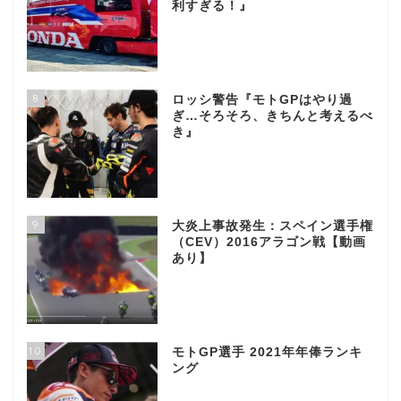
利すぎる！』
8
ロッシ警告『モトGPはやり過
ぎ…そろそろ、きちんと考えるべ
き』
9
大炎上事故発生：スペイン選手権
（CEV）2016アラゴン戦【動画
あり】
10
モトGP選手 2021年年俸ランキ
ング