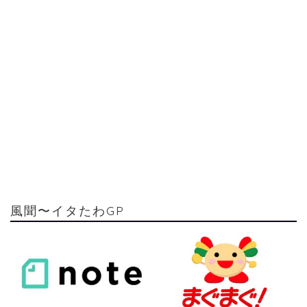
風聞〜イタたわGP