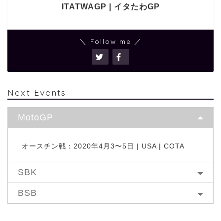
ITATWAGP | イタたわGP
＼ Follow me ／
Next Events
MotoGP
オースチン戦：2020年4月3〜5日 | USA | COTA
SBK
BSB