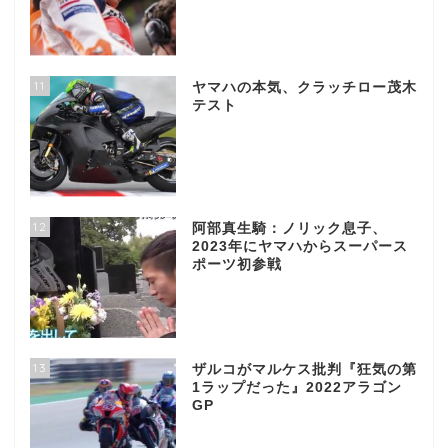
11
ヤマハの本気、クラッチロー茂木
テスト
12
阿部真生騎：ノリック息子、
2023年にヤマハからスーパース
ポーツ初参戦
13
ザルコがマルケス批判『狂気の第
1ラップだった』2022アラゴン
GP