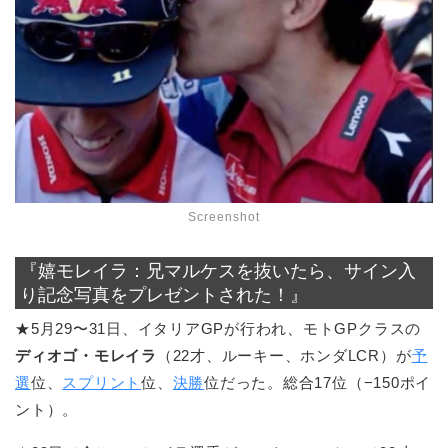
Screenshot
『嬉モレイラ：兄マルケスを抜いたら、サイン入
り記念写真をプレゼントされた！』
★5月29〜31日、イタリアGPが行われ、モトGPクラスの
ディオゴ・モレイラ
（22才、ルーキー、ホンダLCR）が
予
選
位、
スプリント
位、
決勝
位だった。総合17位（−150ポイ
ント）。