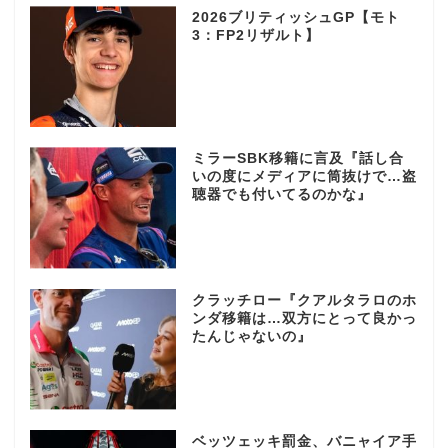
2026ブリティッシュGP【モト
3：FP2リザルト】
ミラーSBK移籍に言及『話し合
いの度にメディアに筒抜けで…盗
聴器でも付いてるのかな』
クラッチロー『クアルタラロのホ
ンダ移籍は…双方にとって良かっ
たんじゃないの』
ベッツェッキ罰金、バニャイア手