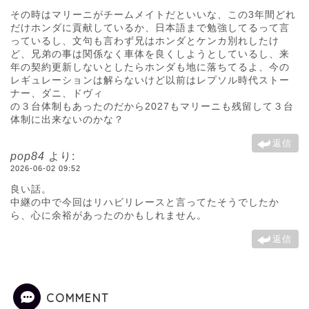
その時はマリーニがチームメイトだといいな、この3年間どれ
だけホンダに貢献しているか、日本語まで勉強してるって言
っているし、文句も言わず兄はホンダとケンカ別れしたけ
ど、兄弟の事は関係なく車体を良くしようとしているし、来
年の契約更新しないとしたらホンダも地に落ちてるよ、今の
レギュレーションは解らないけど以前はレプソル時代ストー
ナー、ダニ、ドヴィ
の３台体制もあったのだから2027もマリーニも残留して３台
体制に出来ないのかな？
返信
pop84
より:
2026-06-02 09:52
良い話。
中継の中で今回はリハビリレースと言ってたそうでしたか
ら、心に余裕があったのかもしれません。
返信
COMMENT