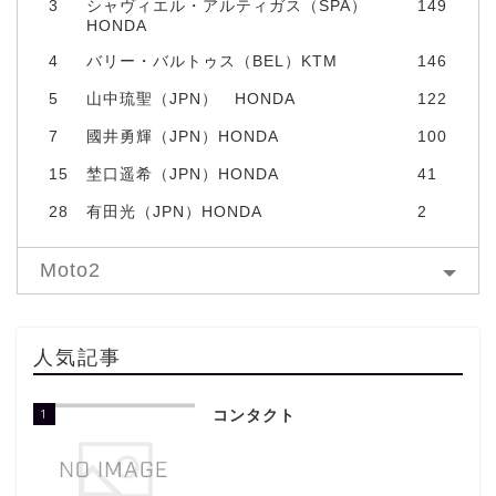
3
シャヴィエル・アルティガス（SPA）
149
HONDA
4
バリー・バルトゥス（BEL）KTM
146
5
山中琉聖（JPN） HONDA
122
7
國井勇輝（JPN）HONDA
100
15
埜口遥希（JPN）HONDA
41
28
有田光（JPN）HONDA
2
Moto2
人気記事
1
コンタクト