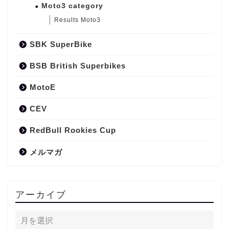
Moto3 category
Results Moto3
SBK SuperBike
BSB British Superbikes
MotoE
CEV
RedBull Rookies Cup
メルマガ
アーカイブ