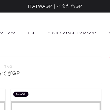
ITATWAGP | イタたわGP
to Race
BSB
2020 MotoGP Calendar
― TAG ―
もてぎGP
MotoGP