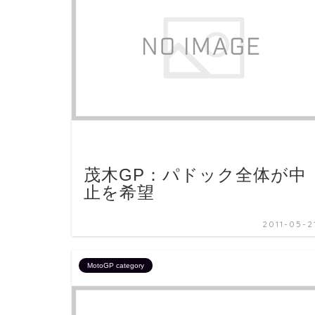
茂木GP：パドック全体が中
止を希望
2011-05-2
MotoGP category