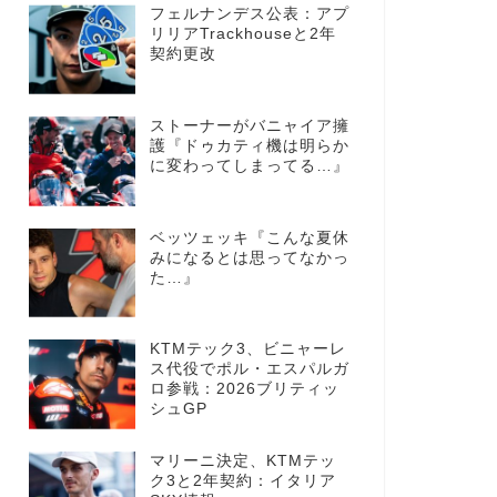
フェルナンデス公表：アプ
リリアTrackhouseと2年
契約更改
ストーナーがバニャイア擁
護『ドゥカティ機は明らか
に変わってしまってる…』
ベッツェッキ『こんな夏休
みになるとは思ってなかっ
た…』
KTMテック3、ビニャーレ
ス代役でポル・エスパルガ
ロ参戦：2026ブリティッ
シュGP
マリーニ決定、KTMテッ
ク3と2年契約：イタリア