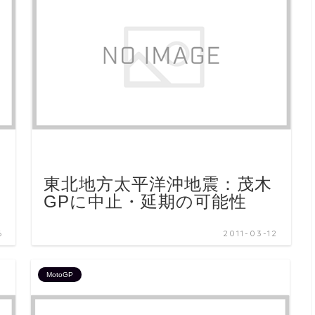
変
東北地方太平洋沖地震：茂木
GPに中止・延期の可能性
6
2011-03-12
MotoGP