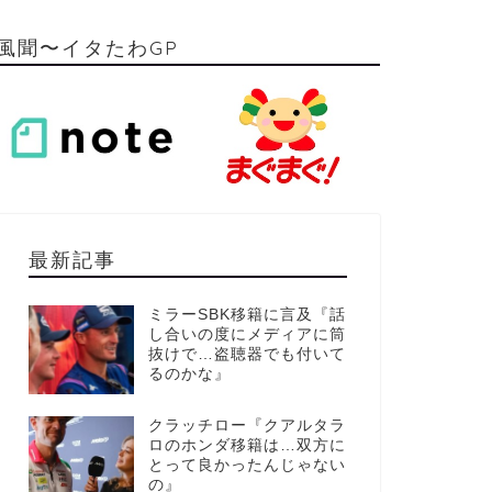
風聞〜イタたわGP
最新記事
ミラーSBK移籍に言及『話
し合いの度にメディアに筒
抜けで…盗聴器でも付いて
るのかな』
クラッチロー『クアルタラ
ロのホンダ移籍は…双方に
とって良かったんじゃない
の』