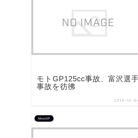
モトGP125cc事故、富沢選
事故を彷彿
2010-10-0
MotoGP