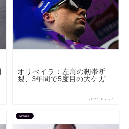
判
オリべイラ：左肩の靭帯断
裂、3年間で5度目の大ケガ
8
2025-03-27
MotoGP