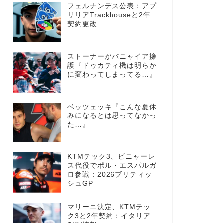
フェルナンデス公表：アプ
リリアTrackhouseと2年
契約更改
ストーナーがバニャイア擁
護『ドゥカティ機は明らか
に変わってしまってる…』
ベッツェッキ『こんな夏休
みになるとは思ってなかっ
た…』
KTMテック3、ビニャーレ
ス代役でポル・エスパルガ
ロ参戦：2026ブリティッ
シュGP
マリーニ決定、KTMテッ
ク3と2年契約：イタリア