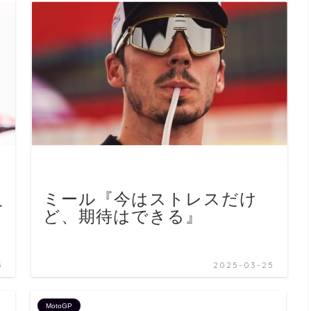
反
ミール『今はストレスだけ
ど、期待はできる』
』
5
2025-03-25
MotoGP