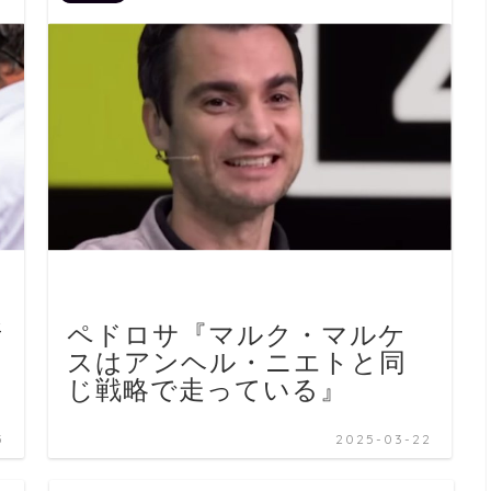
所
ペドロサ『マルク・マルケ
う
スはアンヘル・ニエトと同
じ戦略で走っている』
5
2025-03-22