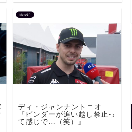
MotoGP
バ
ディ・ジャンナントニオ
大
『ビンダーが追い越し禁止っ
て感じで…（笑）』