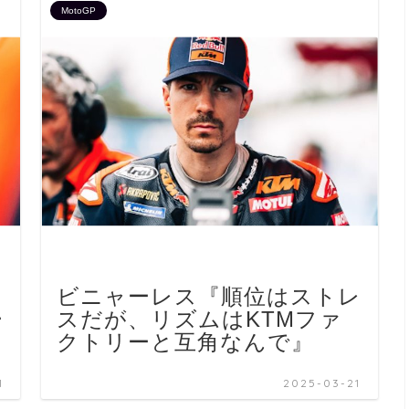
MotoGP
ビニャーレス『順位はストレ
ー
スだが、リズムはKTMファ
クトリーと互角なんで』
1
2025-03-21