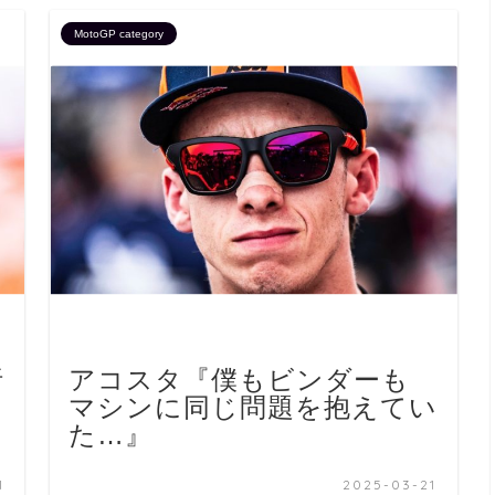
MotoGP category
析
アコスタ『僕もビンダーも
マシンに同じ問題を抱えてい
た…』
1
2025-03-21