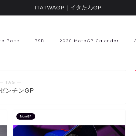
ITATWAGP | イタたわGP
to Race
BSB
2020 MotoGP Calendar
― TAG ―
ゼンチンGP
MotoGP