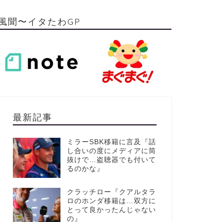
風聞〜イタたわGP
最新記事
ミラーSBK移籍に言及『話
し合いの度にメディアに筒
抜けで…盗聴器でも付いて
るのかな』
クラッチロー『クアルタラ
ロのホンダ移籍は…双方に
とって良かったんじゃない
の』