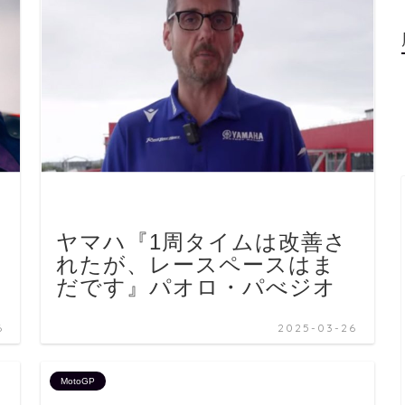
こ
ヤマハ『1周タイムは改善さ
カ
れたが、レースペースはま
』
だです』パオロ・パべジオ
6
2025-03-26
MotoGP