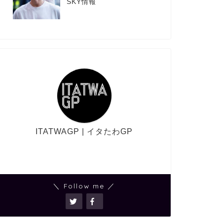
SKY情報
ITATWAGP | イタたわGP
＼ Follow me ／