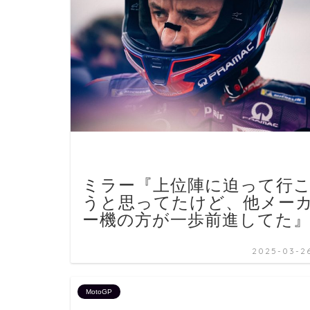
ミラー『上位陣に迫って行
うと思ってたけど、他メー
ー機の方が一歩前進してた
2025-03-2
MotoGP