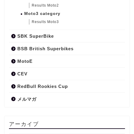
Results Moto2
Moto3 category
Results Moto3
SBK SuperBike
BSB British Superbikes
MotoE
CEV
RedBull Rookies Cup
メルマガ
アーカイブ