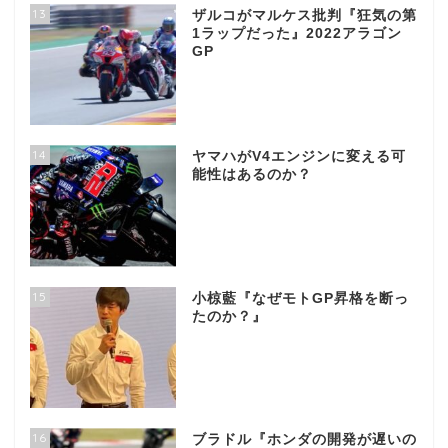
13
ザルコがマルケス批判『狂気の第
1ラップだった』2022アラゴン
GP
14
ヤマハがV4エンジンに変える可
能性はあるのか？
15
小椋藍『なぜモトGP昇格を断っ
たのか？』
16
ブラドル『ホンダの開発が遅いの