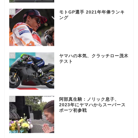
10
モトGP選手 2021年年俸ランキ
ング
11
ヤマハの本気、クラッチロー茂木
テスト
12
阿部真生騎：ノリック息子、
2023年にヤマハからスーパース
ポーツ初参戦