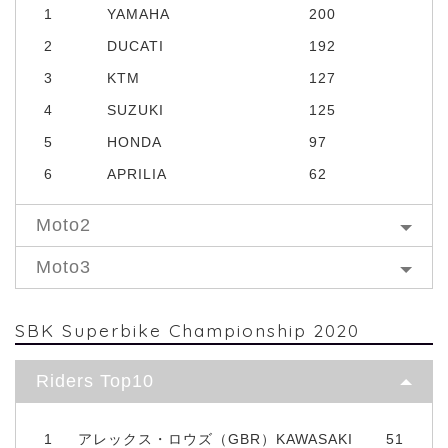
1
YAMAHA
200
2
DUCATI
192
3
KTM
127
4
SUZUKI
125
5
HONDA
97
6
APRILIA
62
Moto2
Moto3
SBK Superbike Championship 2020
Riders Top10
1
アレックス・ロウズ（GBR）KAWASAKI
51