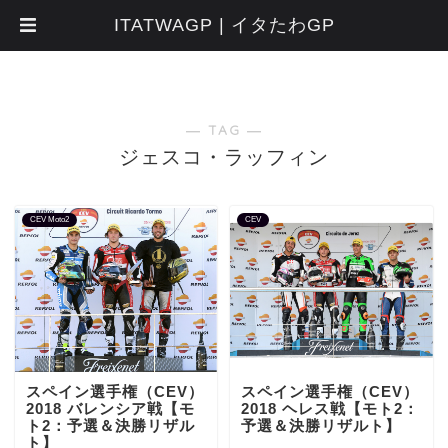
ITATWAGP | イタたわGP
― TAG ―
ジェスコ・ラッフィン
CEV Moto2
CEV
スペイン選手権（CEV）
スペイン選手権（CEV）
2018 バレンシア戦【モ
2018 ヘレス戦【モト2：
ト2：予選＆決勝リザル
予選＆決勝リザルト】
ト】