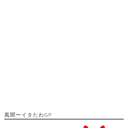
風聞〜イタたわGP