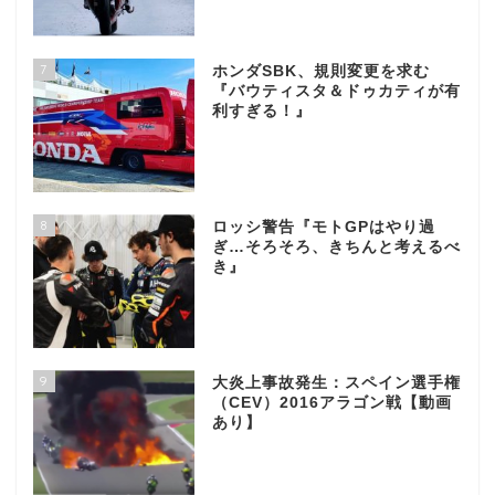
7
ホンダSBK、規則変更を求む
『バウティスタ＆ドゥカティが有
利すぎる！』
8
ロッシ警告『モトGPはやり過
ぎ…そろそろ、きちんと考えるべ
き』
9
大炎上事故発生：スペイン選手権
（CEV）2016アラゴン戦【動画
あり】