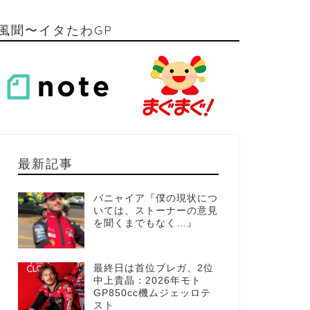
風聞〜イタたわGP
最新記事
バニャイア『僕の現状につ
いては、ストーナーの意見
を聞くまでもなく…』
最終日は首位ブレガ、2位
中上貴晶：2026年モト
GP850cc機ムジェッロテ
スト