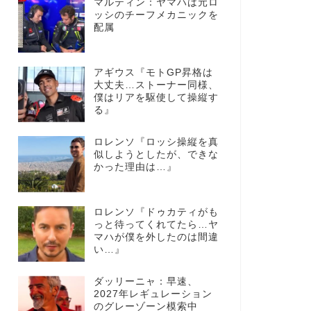
マルティン：ヤマハは元ロ
ッシのチーフメカニックを
配属
アギウス『モトGP昇格は
大丈夫…ストーナー同様、
僕はリアを駆使して操縦す
る』
ロレンソ『ロッシ操縦を真
似しようとしたが、できな
かった理由は…』
ロレンソ『ドゥカティがも
っと待ってくれてたら…ヤ
マハが僕を外したのは間違
い…』
ダッリーニャ：早速、
2027年レギュレーション
のグレーゾーン模索中