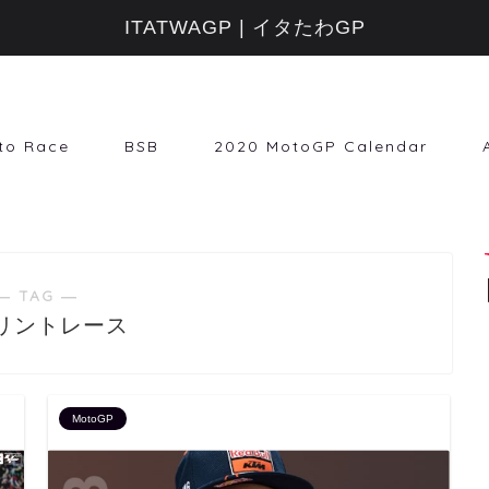
ITATWAGP | イタたわGP
to Race
BSB
2020 MotoGP Calendar
― TAG ―
リントレース
MotoGP