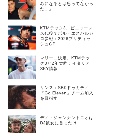
みになるとは思ってなかっ
た…』
KTMテック3、ビニャーレ
ス代役でポル・エスパルガ
ロ参戦：2026ブリティッ
シュGP
マリーニ決定、KTMテッ
ク3と2年契約：イタリア
SKY情報
リンス：SBKドゥカティ
『Go Eleven』チーム加入
を目指す
ディ・ジャンナントニオは
DJ彼女に首ったけ