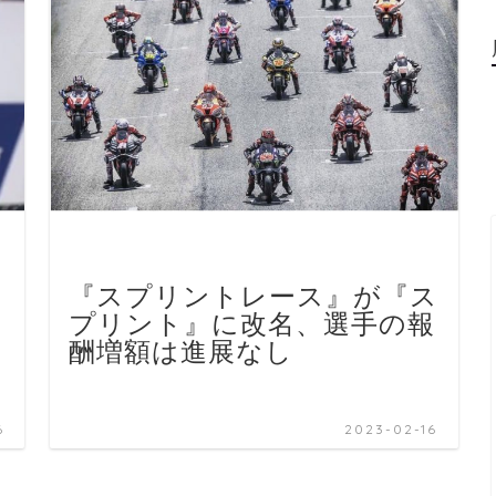
『スプリントレース』が『ス
は
プリント』に改名、選手の報
メ
酬増額は進展なし
6
2023-02-16