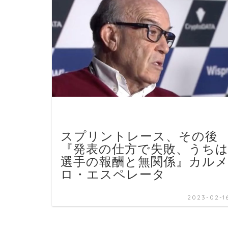
スプリントレース、その後
『発表の仕方で失敗、うち
選手の報酬と無関係』カル
ロ・エスペレータ
2023-02-1