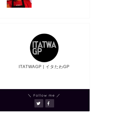
ITATWAGP | イタたわGP
＼ Follow me ／