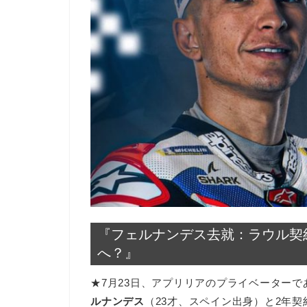
『フェルナンデス去就：ラウル契
へ？』
★7月23日、アプリリアのプライベーターである『T
ルナンデス
（23才、スペイン出身）と2年契約