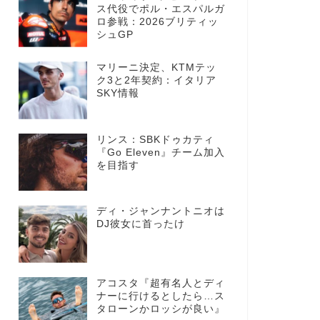
ス代役でポル・エスパルガ
ロ参戦：2026ブリティッ
シュGP
マリーニ決定、KTMテッ
ク3と2年契約：イタリア
SKY情報
リンス：SBKドゥカティ
『Go Eleven』チーム加入
を目指す
ディ・ジャンナントニオは
DJ彼女に首ったけ
アコスタ『超有名人とディ
ナーに行けるとしたら…ス
タローンかロッシが良い』