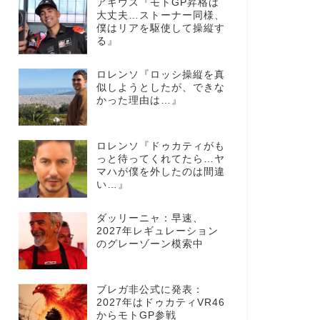
アギウス『モトGP昇格は
大丈夫…ストーナー同様、
僕はリアを駆使して操縦す
る』
ロレンソ『ロッシ操縦を真
似しようとしたが、できな
かった理由は…』
ロレンソ『ドゥカティがも
っと待ってくれてたら…ヤ
マハが僕を外したのは間違
い…』
ダッリーニャ：早速、
2027年レギュレーション
のグレーゾーン模索中
ブレガ非公式に発表：
2027年はドゥカティVR46
からモトGP参戦