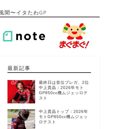
風聞〜イタたわGP
最新記事
最終日は首位ブレガ、2位
中上貴晶：2026年モト
GP850cc機ムジェッロテ
スト
中上貴晶トップ：2026年
モトGP850cc機ムジェッ
ロテスト