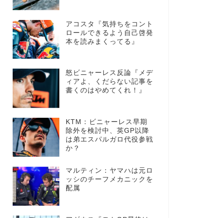
アコスタ『気持ちをコント
ロールできるよう自己啓発
本を読みまくってる』
怒ビニャーレス反論『メデ
ィアよ、くだらない記事を
書くのはやめてくれ！』
KTM：ビニャーレス早期
除外を検討中、英GP以降
は弟エスパルガロ代役参戦
か？
マルティン：ヤマハは元ロ
ッシのチーフメカニックを
配属