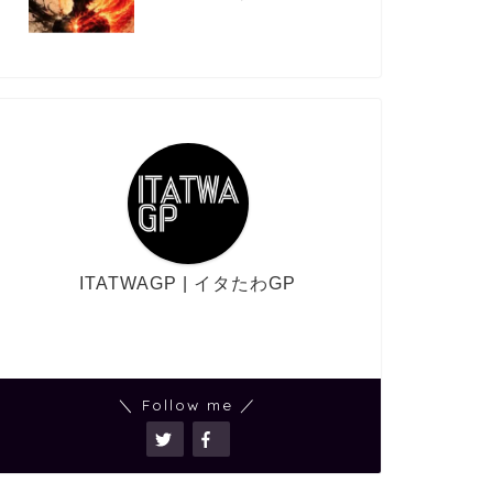
ITATWAGP | イタたわGP
＼ Follow me ／