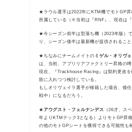
★ラウル選手は2022年にKTM機でモトGP
所属している（※当初は『RNF』、現在は『Tr
★今シーズン前半は型落ち機（2023年版）
り、シーズン後半は最新機が提供されること
★ちなみにチームメイトの
ミゲル・オリヴェ
は、当初、アプリリアファクトリー昇格の噂
現在、『Trackhouse Racing』は
肢に入れつつ検討している。
もしオリヴェイラ選手が移籍した場合、後任
戦中）になるだろう。
★
アウグスト・フェルナンデス
（26才、スペ
年よりKTMテック3となる）よりモトGP
の他のモトGPシートを獲得できる可能性も