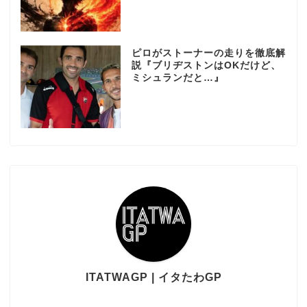
ピロがストーナーの走りを徹底解
説『ブリヂストンはOKだけど、
ミシュランだと…』
ITATWAGP | イタたわGP