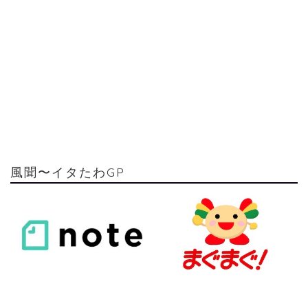
風聞〜イタたわGP