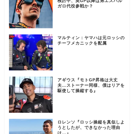
検討中、英GP以降は弟エスパル
ガロ代役参戦か？
マルティン：ヤマハは元ロッシの
チーフメカニックを配属
アギウス『モトGP昇格は大丈
夫…ストーナー同様、僕はリアを
駆使して操縦する』
ロレンソ『ロッシ操縦を真似しよ
うとしたが、できなかった理由
は…』