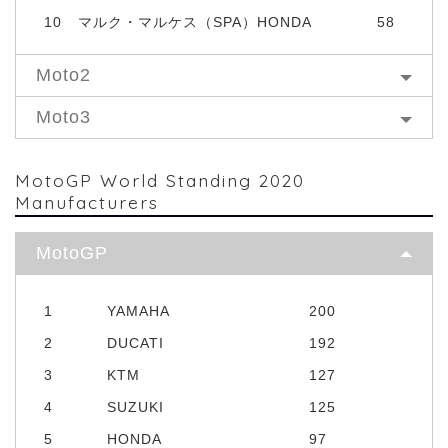
10
マルク・マルケス（SPA）HONDA
58
Moto2
Moto3
MotoGP World Standing 2020
Manufacturers
MotoGP
1
YAMAHA
200
2
DUCATI
192
3
KTM
127
4
SUZUKI
125
5
HONDA
97