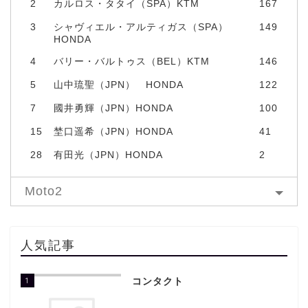
2
カルロス・タタイ（SPA）KTM
167
3
シャヴィエル・アルティガス（SPA）
149
HONDA
4
バリー・バルトゥス（BEL）KTM
146
5
山中琉聖（JPN） HONDA
122
7
國井勇輝（JPN）HONDA
100
15
埜口遥希（JPN）HONDA
41
28
有田光（JPN）HONDA
2
Moto2
人気記事
1
コンタクト