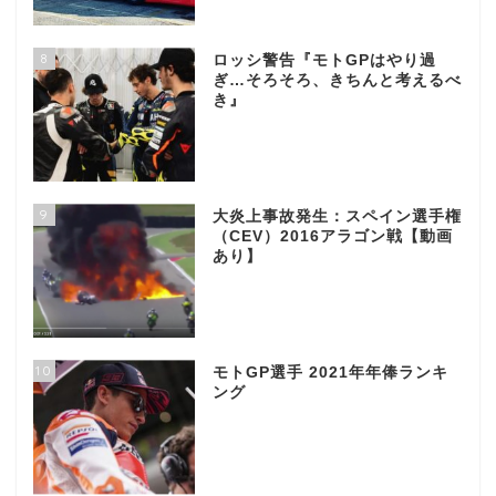
8
ロッシ警告『モトGPはやり過
ぎ…そろそろ、きちんと考えるべ
き』
9
大炎上事故発生：スペイン選手権
（CEV）2016アラゴン戦【動画
あり】
10
モトGP選手 2021年年俸ランキ
ング