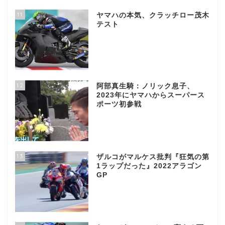
11
ヤマハの本気、クラッチロー茂木
テスト
12
阿部真生騎：ノリック息子、
2023年にヤマハからスーパース
ポーツ初参戦
13
ザルコがマルケス批判『狂気の第
1ラップだった』2022アラゴン
GP