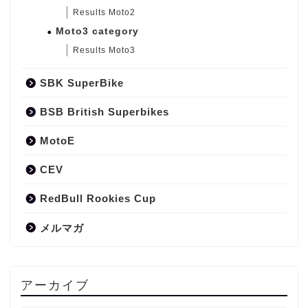
Results Moto2
Moto3 category
Results Moto3
SBK SuperBike
BSB British Superbikes
MotoE
CEV
RedBull Rookies Cup
メルマガ
アーカイブ