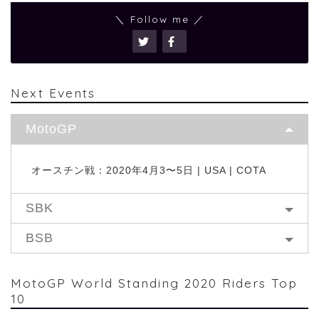
＼ Follow me ／
Next Events
MotoGP
オースチン戦：2020年4月3〜5日 | USA | COTA
SBK
BSB
MotoGP World Standing 2020 Riders Top
10