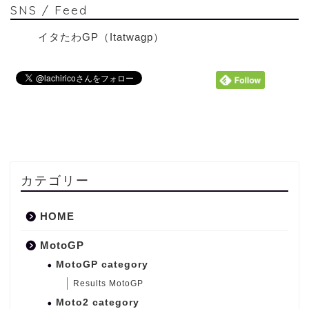
SNS / Feed
イタたわGP（Itatwagp）
カテゴリー
HOME
MotoGP
MotoGP category
Results MotoGP
Moto2 category