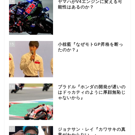
14
ヤマハがV4エンジンに変える可
能性はあるのか？
15
小椋藍『なぜモトGP昇格を断っ
たのか？』
16
ブラドル『ホンダの開発が遅いの
はドゥカティのように厚顔無恥じ
ゃないから』
17
ジョナサン・レイ『カワサキの真
意がわからない…』