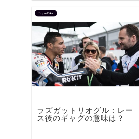
SuperBike
ラズガットリオグル：レー
ス後のギャグの意味は？