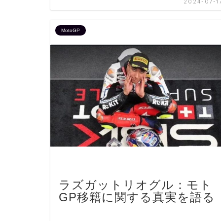
2024-07-1
MotoGP
ラズガットリオグル：モト
GP移籍に関する真実を語る