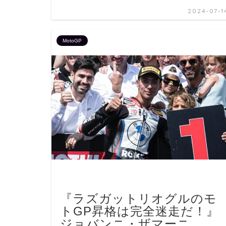
2024-07-1
MotoGP
『ラズガットリオグルのモ
トGP昇格は完全迷走だ！』
ジョバンニ・ザマーニ