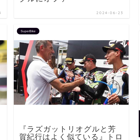
4
2024-06-23
SuperBike
『ラズガットリオグルと芳
ク
賀紀行はよく似ている』トロ