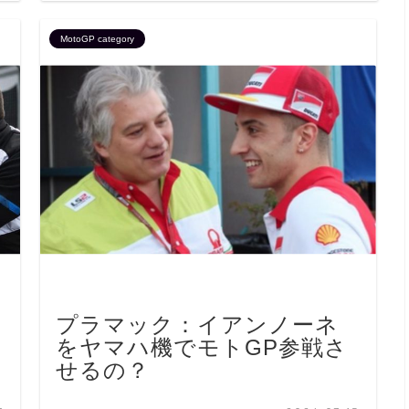
MotoGP category
プラマック：イアンノーネ
をヤマハ機でモトGP参戦さ
せるの？