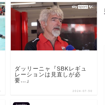
ダッリーニャ『SBKレギュ
し
レーションは見直しが必
要…』
5
2024-07-30
SuperBike