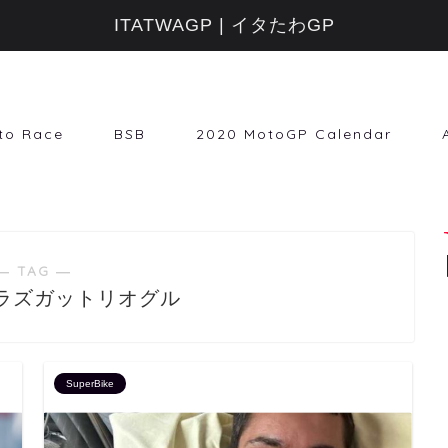
ITATWAGP | イタたわGP
to Race
BSB
2020 MotoGP Calendar
― TAG ―
ラズガットリオグル
SuperBike