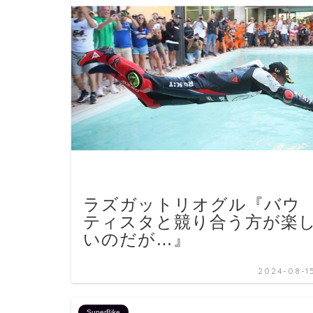
ラズガットリオグル『バウ
ティスタと競り合う方が楽
いのだが…』
2024-08-1
SuperBike