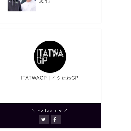
思う』
ITATWAGP | イタたわGP
＼ Follow me ／