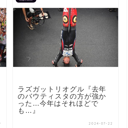
ラズガットリオグル『去年
のバウティスタの方が強か
った…今年はそれほどで
も…』
9
2024-07-22