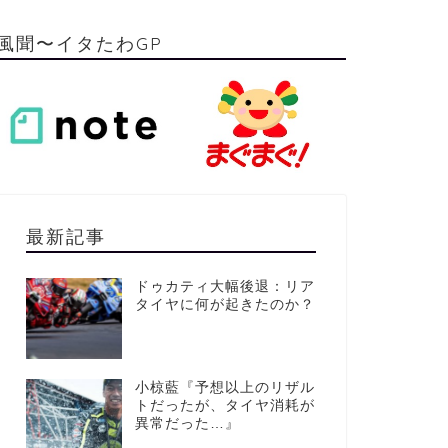
風聞〜イタたわGP
最新記事
ドゥカティ大幅後退：リア
タイヤに何が起きたのか？
小椋藍『予想以上のリザル
トだったが、タイヤ消耗が
異常だった…』