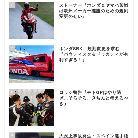
6
ストーナー『ホンダ＆ヤマハ苦戦
は欧州メーカー擁護のための規則
変更のせい』
7
ホンダSBK、規則変更を求む
『バウティスタ＆ドゥカティが有
利すぎる！』
8
ロッシ警告『モトGPはやり過
ぎ…そろそろ、きちんと考えるべ
き』
9
大炎上事故発生：スペイン選手権