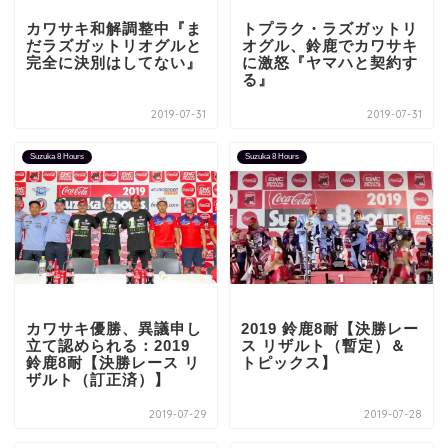
カワサキ和解調整中『ま
トプラク・ラズガットリ
だラズガットリオグルと
オグル、鈴鹿でカワサキ
完全に決別はしてない』
に激怒『ヤマハと契約す
る』
2019-07-31
2019-07-31
Suzuka 8 Hours
Suzuka 8 Hours
カワサキ優勝、異議申し
2019 鈴鹿8耐【決勝レー
立て認められる：2019
ス リザルト（暫定）＆
鈴鹿8耐【決勝レース リ
トピックス】
ザルト（訂正済）】
2019-07-29
2019-07-28