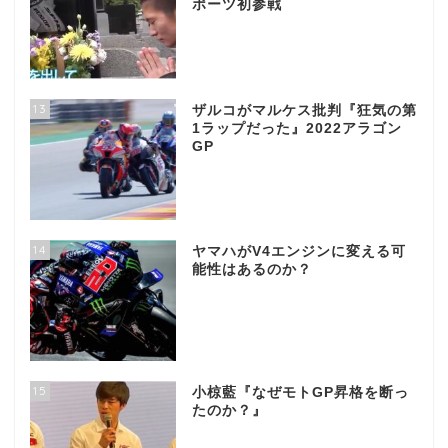
ポーツ初参戦
13
ザルコがマルケス批判『狂気の第
1ラップだった』2022アラゴン
GP
14
ヤマハがV4エンジンに変える可
能性はあるのか？
15
小椋藍『なぜモトGP昇格を断っ
たのか？』