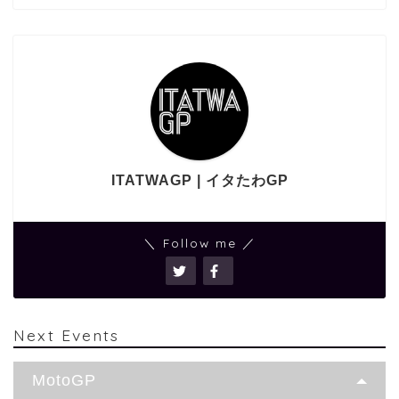
ITATWAGP | イタたわGP
＼ Follow me ／
Next Events
MotoGP