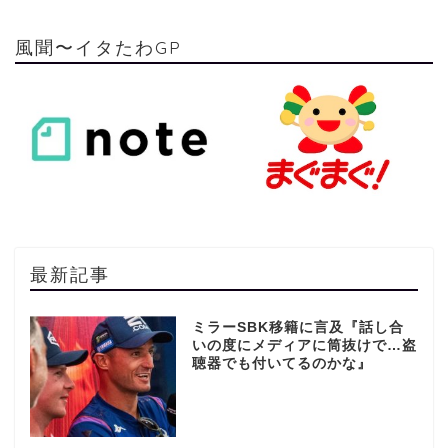
風聞〜イタたわGP
最新記事
ミラーSBK移籍に言及『話し合
いの度にメディアに筒抜けで…盗
聴器でも付いてるのかな』