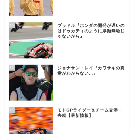
16
ブラドル『ホンダの開発が遅いの
はドゥカティのように厚顔無恥じ
ゃないから』
17
ジョナサン・レイ『カワサキの真
意がわからない…』
18
モトGPライダー＆チーム交渉・
去就【最新情報】