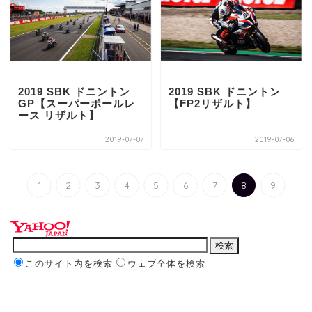
2019 SBK ドニントン
2019 SBK ドニントン
GP【スーパーポールレ
【FP2リザルト】
ース リザルト】
2019-07-07
2019-07-06
1
2
3
4
5
6
7
8
9
このサイト内を検索
ウェブ全体を検索