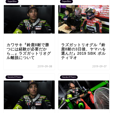
SuperBike
SuperBike
カワサキ『鈴鹿8耐で勝
ラズガットリオグル『鈴
つには経験が必要だか
鹿8耐の3日後、ヤマハを
ら…』ラズガットリオグ
選んだ』2019 SBK ポル
ル離脱について
ティマオ
2019-09-08
2019-09-07
Suzuka 8 Hours
Suzuka 8 Hours