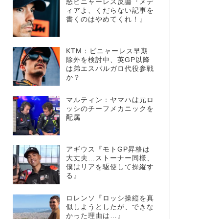
怒ビニャーレス反論『メデ
ィアよ、くだらない記事を
書くのはやめてくれ！』
KTM：ビニャーレス早期
除外を検討中、英GP以降
は弟エスパルガロ代役参戦
か？
マルティン：ヤマハは元ロ
ッシのチーフメカニックを
配属
アギウス『モトGP昇格は
大丈夫…ストーナー同様、
僕はリアを駆使して操縦す
る』
ロレンソ『ロッシ操縦を真
似しようとしたが、できな
かった理由は…』