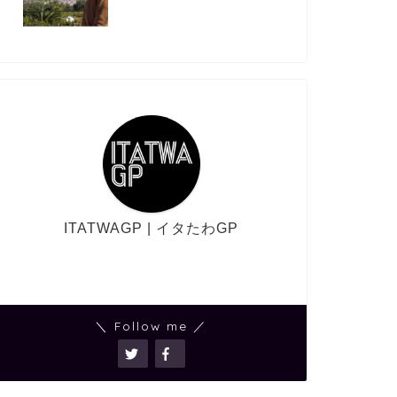
ITATWAGP | イタたわGP
＼ Follow me ／