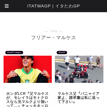
ITATWAGP | イタたわGP
― TAG ―
フリアー・マルケス
MotoGP category
MotoGP
ホンダLCR『父マルケス
マルケス父『バニャイア
が、モレイラはモトクロ
家よ、請求書は私に送っ
スなら兄マルクより強い
て下さい』
って…』チェッキネッロ