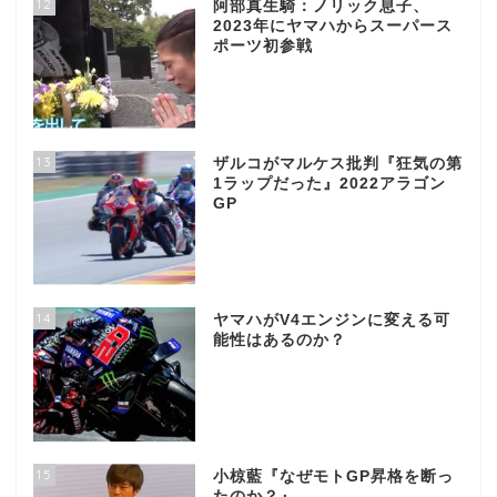
12
阿部真生騎：ノリック息子、
2023年にヤマハからスーパース
ポーツ初参戦
13
ザルコがマルケス批判『狂気の第
1ラップだった』2022アラゴン
GP
14
ヤマハがV4エンジンに変える可
能性はあるのか？
15
小椋藍『なぜモトGP昇格を断っ
たのか？』