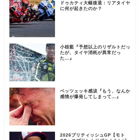
ドゥカティ大幅後退：リアタイヤ
に何が起きたのか？
小椋藍『予想以上のリザルトだっ
たが、タイヤ消耗が異常だっ
た…』
ベッツェッキ感涙『もう、なんか
感情が爆発してしまって…』
2026ブリティッシュGP【モト