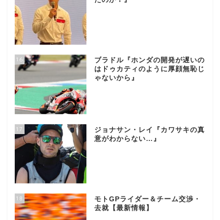
16
ブラドル『ホンダの開発が遅いの
はドゥカティのように厚顔無恥じ
ゃないから』
17
ジョナサン・レイ『カワサキの真
意がわからない…』
18
モトGPライダー＆チーム交渉・
去就【最新情報】