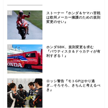
6
ストーナー『ホンダ＆ヤマハ苦戦
は欧州メーカー擁護のための規則
変更のせい』
7
ホンダSBK、規則変更を求む
『バウティスタ＆ドゥカティが有
利すぎる！』
8
ロッシ警告『モトGPはやり過
ぎ…そろそろ、きちんと考えるべ
き』