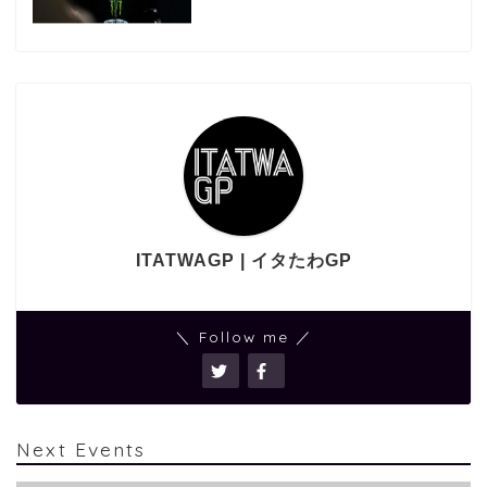
ITATWAGP | イタたわGP
＼ Follow me ／
Next Events