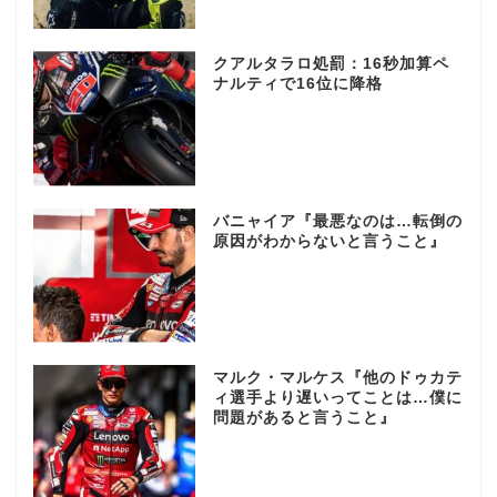
クアルタラロ処罰：16秒加算ペ
ナルティで16位に降格
バニャイア『最悪なのは…転倒の
原因がわからないと言うこと』
マルク・マルケス『他のドゥカテ
ィ選手より遅いってことは…僕に
問題があると言うこと』