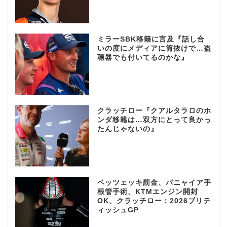
ミラーSBK移籍に言及『話し合
いの度にメディアに筒抜けで…盗
聴器でも付いてるのかな』
クラッチロー『クアルタラロのホ
ンダ移籍は…双方にとって良かっ
たんじゃないの』
ベッツェッキ罰金、バニャイア手
根管手術、KTMエンジン開封
OK、クラッチロー：2026ブリテ
ィッシュGP