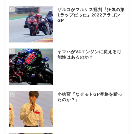
13
ザルコがマルケス批判『狂気の第
1ラップだった』2022アラゴン
GP
14
ヤマハがV4エンジンに変える可
能性はあるのか？
15
小椋藍『なぜモトGP昇格を断っ
たのか？』