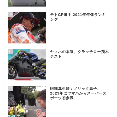
10
モトGP選手 2021年年俸ランキ
ング
11
ヤマハの本気、クラッチロー茂木
テスト
12
阿部真生騎：ノリック息子、
2023年にヤマハからスーパース
ポーツ初参戦