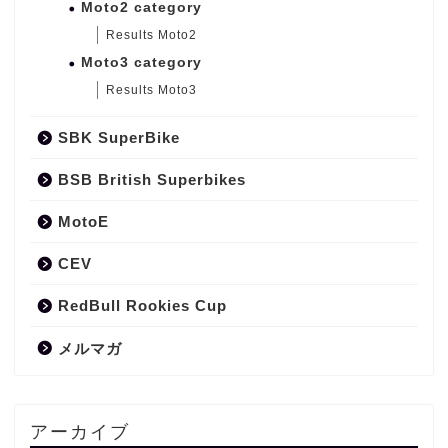
Moto2 category
Results Moto2
Moto3 category
Results Moto3
SBK SuperBike
BSB British Superbikes
MotoE
CEV
RedBull Rookies Cup
メルマガ
アーカイブ