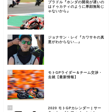
16
ブラドル『ホンダの開発が遅いの
はドゥカティのように厚顔無恥じ
ゃないから』
17
ジョナサン・レイ『カワサキの真
意がわからない…』
18
モトGPライダー＆チーム交渉・
去就【最新情報】
19
2020 モトGPカレンダー | サー