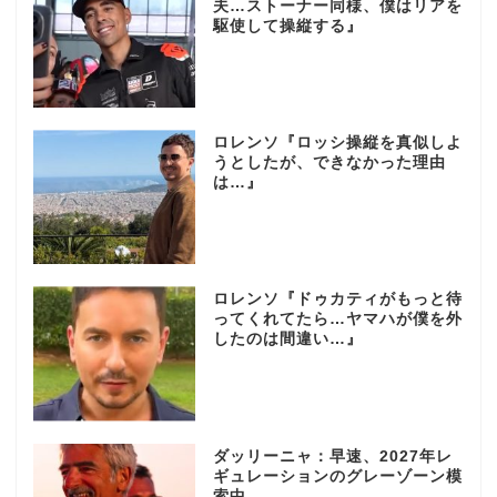
夫…ストーナー同様、僕はリアを
駆使して操縦する』
ロレンソ『ロッシ操縦を真似しよ
うとしたが、できなかった理由
は…』
ロレンソ『ドゥカティがもっと待
ってくれてたら…ヤマハが僕を外
したのは間違い…』
ダッリーニャ：早速、2027年レ
ギュレーションのグレーゾーン模
索中