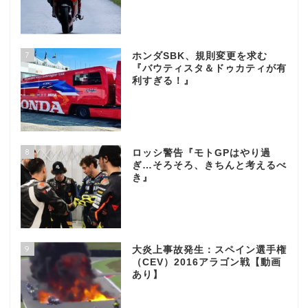
7
ホンダSBK、規則変更を求む
『バウティスタ＆ドゥカティが有
利すぎる！』
8
ロッシ警告『モトGPはやり過
ぎ…そろそろ、きちんと考えるべ
き』
9
大炎上事故発生：スペイン選手権
（CEV）2016アラゴン戦【動画
あり】