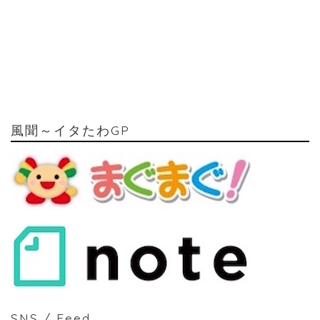
風聞～イタたわGP
SNS / Feed