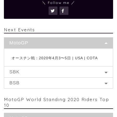
＼ Follow me ／
Next Events
MotoGP
オースチン戦：2020年4月3〜5日 | USA | COTA
SBK
BSB
MotoGP World Standing 2020 Riders Top
10