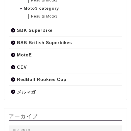
Results Moto2
Moto3 category
Results Moto3
SBK SuperBike
BSB British Superbikes
MotoE
CEV
RedBull Rookies Cup
メルマガ
アーカイブ