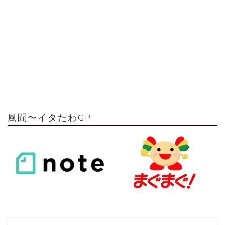
風聞〜イタたわGP