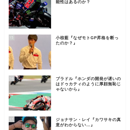
能性はあるのか？
15
小椋藍『なぜモトGP昇格を断っ
たのか？』
16
ブラドル『ホンダの開発が遅いの
はドゥカティのように厚顔無恥じ
ゃないから』
17
ジョナサン・レイ『カワサキの真
意がわからない…』