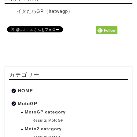
イタたわGP（Itatwagp）
カテゴリー
HOME
MotoGP
MotoGP category
Results MotoGP
Moto2 category