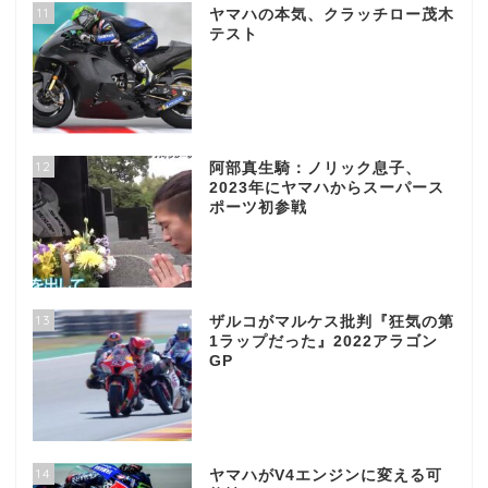
11
ヤマハの本気、クラッチロー茂木
テスト
12
阿部真生騎：ノリック息子、
2023年にヤマハからスーパース
ポーツ初参戦
13
ザルコがマルケス批判『狂気の第
1ラップだった』2022アラゴン
GP
14
ヤマハがV4エンジンに変える可