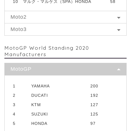
10
マルク・マルケス（SPA）HONDA
58
Moto2
Moto3
MotoGP World Standing 2020
Manufacturers
MotoGP
1
YAMAHA
200
2
DUCATI
192
3
KTM
127
4
SUZUKI
125
5
HONDA
97