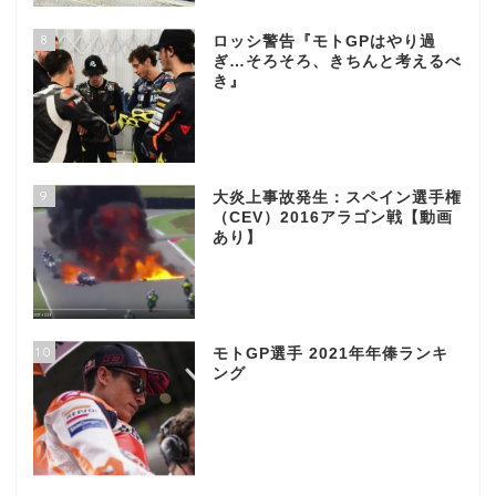
8
ロッシ警告『モトGPはやり過
ぎ…そろそろ、きちんと考えるべ
き』
9
大炎上事故発生：スペイン選手権
（CEV）2016アラゴン戦【動画
あり】
10
モトGP選手 2021年年俸ランキ
ング