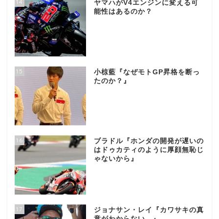
14
ヤマハがV4エンジンに変える可
能性はあるのか？
15
小椋藍『なぜモトGP昇格を断っ
たのか？』
16
ブラドル『ホンダの開発が遅いの
はドゥカティのように厚顔無恥じ
ゃないから』
17
ジョナサン・レイ『カワサキの真
意がわからない…』