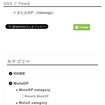
SNS / Feed
イタたわGP（Itatwagp）
カテゴリー
HOME
MotoGP
MotoGP category
Results MotoGP
Moto2 category