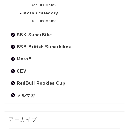
Results Moto2
Moto3 category
Results Moto3
SBK SuperBike
BSB British Superbikes
MotoE
CEV
RedBull Rookies Cup
メルマガ
アーカイブ