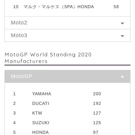
10
マルク・マルケス（SPA）HONDA
58
Moto2
Moto3
MotoGP World Standing 2020
Manufacturers
MotoGP
1
YAMAHA
200
2
DUCATI
192
3
KTM
127
4
SUZUKI
125
5
HONDA
97