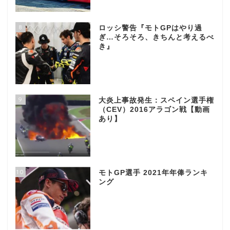
8
ロッシ警告『モトGPはやり過
ぎ…そろそろ、きちんと考えるべ
き』
9
大炎上事故発生：スペイン選手権
（CEV）2016アラゴン戦【動画
あり】
10
モトGP選手 2021年年俸ランキ
ング