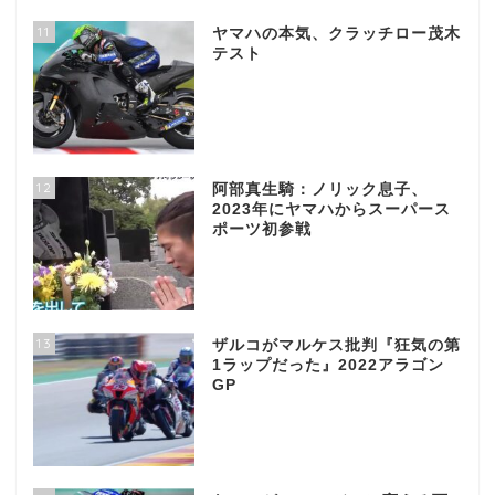
11
ヤマハの本気、クラッチロー茂木
テスト
12
阿部真生騎：ノリック息子、
2023年にヤマハからスーパース
ポーツ初参戦
13
ザルコがマルケス批判『狂気の第
1ラップだった』2022アラゴン
GP