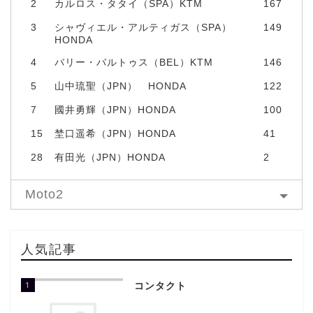
2
カルロス・タタイ（SPA）KTM
167
3
シャヴィエル・アルティガス（SPA）
149
HONDA
4
バリー・バルトゥス（BEL）KTM
146
5
山中琉聖（JPN） HONDA
122
7
國井勇輝（JPN）HONDA
100
15
埜口遥希（JPN）HONDA
41
28
有田光（JPN）HONDA
2
Moto2
人気記事
1
コンタクト