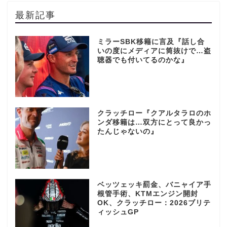
最新記事
ミラーSBK移籍に言及『話し合
いの度にメディアに筒抜けで…盗
聴器でも付いてるのかな』
クラッチロー『クアルタラロのホ
ンダ移籍は…双方にとって良かっ
たんじゃないの』
ベッツェッキ罰金、バニャイア手
根管手術、KTMエンジン開封
OK、クラッチロー：2026ブリテ
ィッシュGP