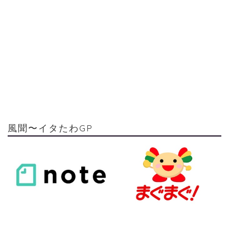
風聞〜イタたわGP