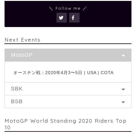
＼ Follow me ／
Next Events
MotoGP
オースチン戦：2020年4月3〜5日 | USA | COTA
SBK
BSB
MotoGP World Standing 2020 Riders Top
10