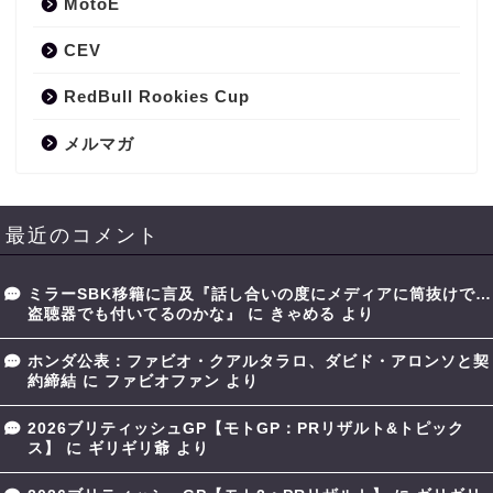
MotoE
CEV
RedBull Rookies Cup
メルマガ
最近のコメント
ミラーSBK移籍に言及『話し合いの度にメディアに筒抜けで…
盗聴器でも付いてるのかな』
に
きゃめる
より
ホンダ公表：ファビオ・クアルタラロ、ダビド・アロンソと契
約締結
に
ファビオファン
より
2026ブリティッシュGP【モトGP：PRリザルト&トピック
ス】
に
ギリギリ爺
より