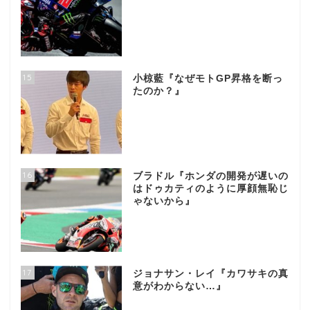
15
小椋藍『なぜモトGP昇格を断っ
たのか？』
16
ブラドル『ホンダの開発が遅いの
はドゥカティのように厚顔無恥じ
ゃないから』
17
ジョナサン・レイ『カワサキの真
意がわからない…』