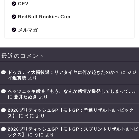
CEV
RedBull Rookies Cup
メルマガ
最近のコメント
ドゥカティ大幅後退：リアタイヤに何が起きたのか？
に
ジジ
イ鑑賞勢
より
ベッツェッキ感涙『もう、なんか感情が爆発してしまって…』
に
蒼井たぬき
より
2026ブリティッシュGP【モトGP：予選リザルト&トピック
ス】
に
うに
より
2026ブリティッシュGP【モトGP：スプリントリザルト&トピ
ックス】
に
うに
より