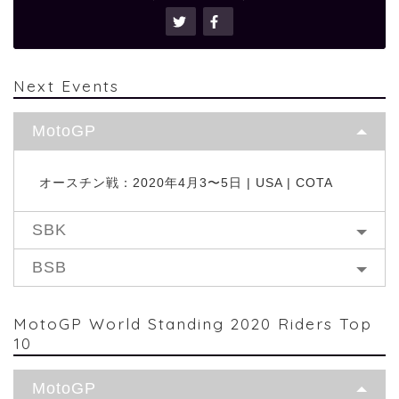
Next Events
MotoGP
オースチン戦：2020年4月3〜5日 | USA | COTA
SBK
BSB
MotoGP World Standing 2020 Riders Top
10
MotoGP