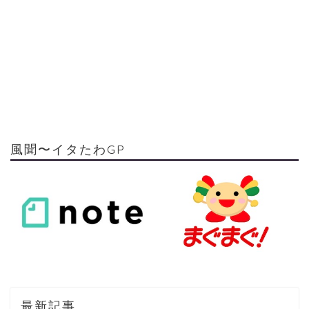
風聞〜イタたわGP
最新記事