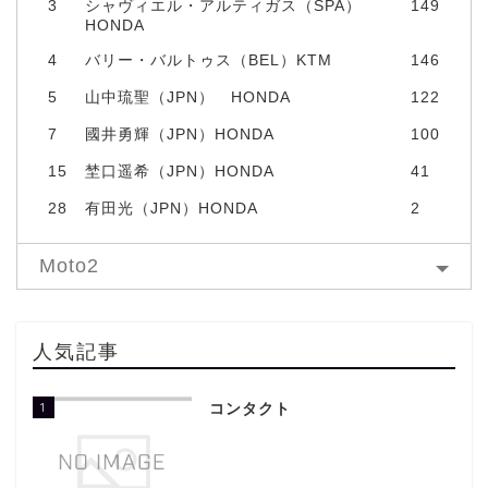
3
シャヴィエル・アルティガス（SPA）
149
HONDA
4
バリー・バルトゥス（BEL）KTM
146
5
山中琉聖（JPN） HONDA
122
7
國井勇輝（JPN）HONDA
100
15
埜口遥希（JPN）HONDA
41
28
有田光（JPN）HONDA
2
Moto2
人気記事
1
コンタクト