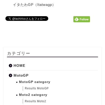
イタたわGP（Itatwagp）
カテゴリー
HOME
MotoGP
MotoGP category
Results MotoGP
Moto2 category
Results Moto2