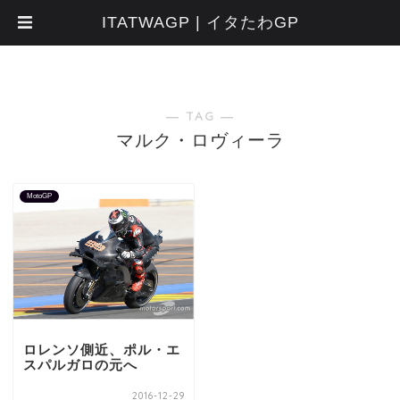
ITATWAGP | イタたわGP
― TAG ―
マルク・ロヴィーラ
MotoGP
ロレンソ側近、ポル・エ
スパルガロの元へ
2016-12-29