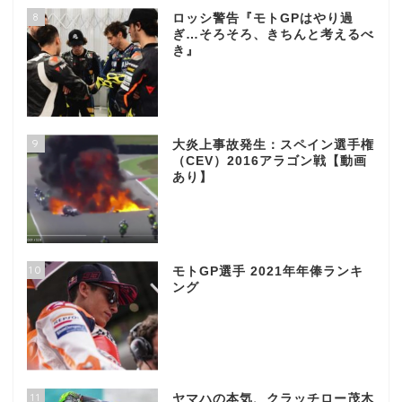
8
ロッシ警告『モトGPはやり過
ぎ…そろそろ、きちんと考えるべ
き』
9
大炎上事故発生：スペイン選手権
（CEV）2016アラゴン戦【動画
あり】
10
モトGP選手 2021年年俸ランキ
ング
11
ヤマハの本気、クラッチロー茂木