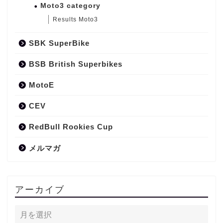
Moto3 category
Results Moto3
SBK SuperBike
BSB British Superbikes
MotoE
CEV
RedBull Rookies Cup
メルマガ
アーカイブ