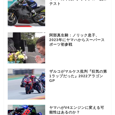
テスト
12
阿部真生騎：ノリック息子、
2023年にヤマハからスーパース
ポーツ初参戦
13
ザルコがマルケス批判『狂気の第
1ラップだった』2022アラゴン
GP
14
ヤマハがV4エンジンに変える可
能性はあるのか？