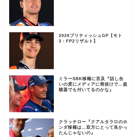
2026ブリティッシュGP【モト
3：FP2リザルト】
ミラーSBK移籍に言及『話し合
いの度にメディアに筒抜けで…盗
聴器でも付いてるのかな』
クラッチロー『クアルタラロのホ
ンダ移籍は…双方にとって良かっ
たんじゃないの』