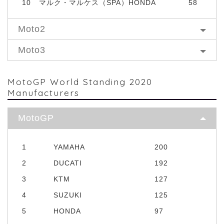
10
マルク・マルケス（SPA）HONDA
58
Moto2
Moto3
MotoGP World Standing 2020
Manufacturers
MotoGP
1
YAMAHA
200
2
DUCATI
192
3
KTM
127
4
SUZUKI
125
5
HONDA
97