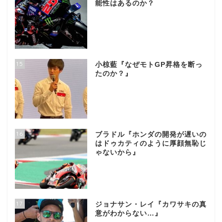
能性はあるのか？
15
小椋藍『なぜモトGP昇格を断っ
たのか？』
16
ブラドル『ホンダの開発が遅いの
はドゥカティのように厚顔無恥じ
ゃないから』
17
ジョナサン・レイ『カワサキの真
意がわからない…』