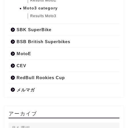
Results Moto2
Moto3 category
Results Moto3
SBK SuperBike
BSB British Superbikes
MotoE
CEV
RedBull Rookies Cup
メルマガ
アーカイブ