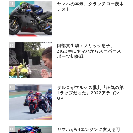
11
ヤマハの本気、クラッチロー茂木
テスト
12
阿部真生騎：ノリック息子、
2023年にヤマハからスーパース
ポーツ初参戦
13
ザルコがマルケス批判『狂気の第
1ラップだった』2022アラゴン
GP
14
ヤマハがV4エンジンに変える可