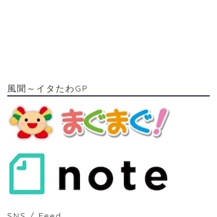
風聞～イタたわGP
SNS / Feed