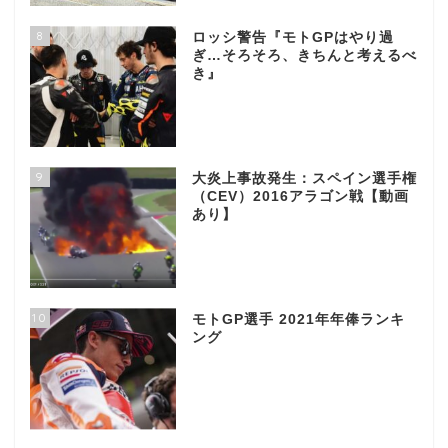
8
ロッシ警告『モトGPはやり過
ぎ…そろそろ、きちんと考えるべ
き』
9
大炎上事故発生：スペイン選手権
（CEV）2016アラゴン戦【動画
あり】
10
モトGP選手 2021年年俸ランキ
ング