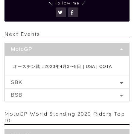
＼ Follow me ／
Next Events
MotoGP
オースチン戦：2020年4月3〜5日 | USA | COTA
SBK
BSB
MotoGP World Standing 2020 Riders Top
10