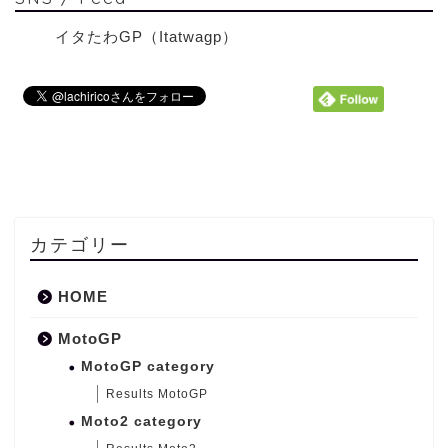
イタたわGP（Itatwagp）
カテゴリー
HOME
MotoGP
MotoGP category
Results MotoGP
Moto2 category