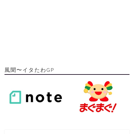
風聞〜イタたわGP