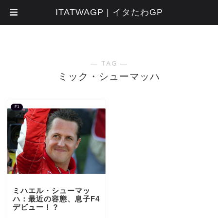
ITATWAGP | イタたわGP
― TAG ―
ミック・シューマッハ
F1
ミハエル・シューマッ
ハ：最近の容態、息子F4
デビュー！？