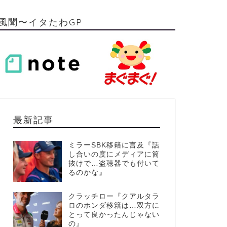
風聞〜イタたわGP
最新記事
ミラーSBK移籍に言及『話
し合いの度にメディアに筒
抜けで…盗聴器でも付いて
るのかな』
クラッチロー『クアルタラ
ロのホンダ移籍は…双方に
とって良かったんじゃない
の』