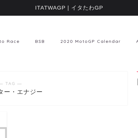
ITATWAGP | イタたわGP
to Race
BSB
2020 MotoGP Calendar
― TAG ―
ター・エナジー