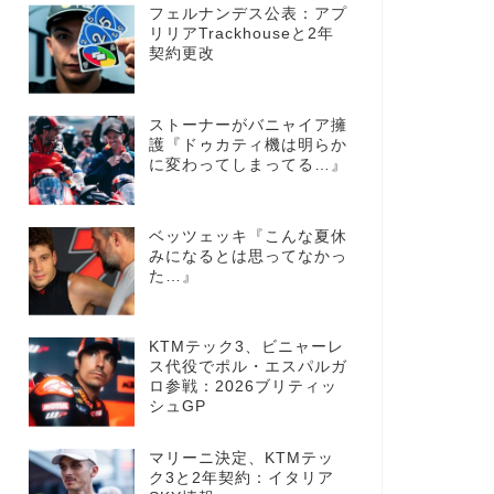
フェルナンデス公表：アプ
リリアTrackhouseと2年
契約更改
ストーナーがバニャイア擁
護『ドゥカティ機は明らか
に変わってしまってる…』
ベッツェッキ『こんな夏休
みになるとは思ってなかっ
た…』
KTMテック3、ビニャーレ
ス代役でポル・エスパルガ
ロ参戦：2026ブリティッ
シュGP
マリーニ決定、KTMテッ
ク3と2年契約：イタリア