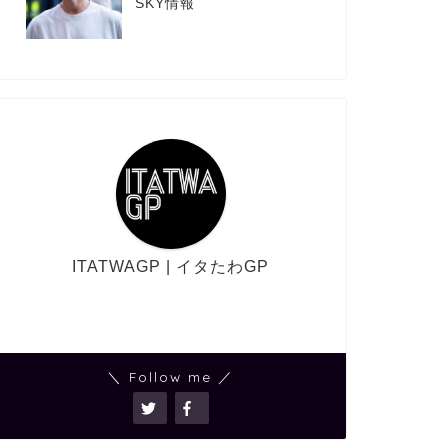
SKY情報
ITATWAGP | イタたわGP
＼ Follow me ／