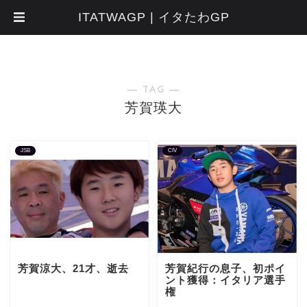
ITATWAGP | イタたわGP
― TAG ―
芳賀瑛大
JSB
CIV
芳賀涼大、21才、逝去
芳賀紀行の息子、初ポイ
ント獲得：イタリア選手
権