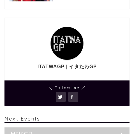
ITATWAGP | イタたわGP
＼ Follow me ／
Next Events
MotoGP