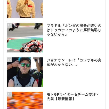
16
ブラドル『ホンダの開発が遅いの
はドゥカティのように厚顔無恥じ
ゃないから』
17
ジョナサン・レイ『カワサキの真
意がわからない…』
18
モトGPライダー＆チーム交渉・
去就【最新情報】