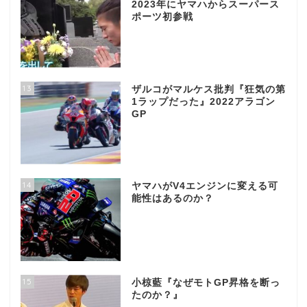
2023年にヤマハからスーパース
ポーツ初参戦
13
ザルコがマルケス批判『狂気の第
1ラップだった』2022アラゴン
GP
14
ヤマハがV4エンジンに変える可
能性はあるのか？
15
小椋藍『なぜモトGP昇格を断っ
たのか？』