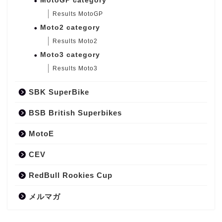
MotoGP category
Results MotoGP
Moto2 category
Results Moto2
Moto3 category
Results Moto3
SBK SuperBike
BSB British Superbikes
MotoE
CEV
RedBull Rookies Cup
メルマガ