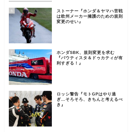
6
ストーナー『ホンダ＆ヤマハ苦戦
は欧州メーカー擁護のための規則
変更のせい』
7
ホンダSBK、規則変更を求む
『バウティスタ＆ドゥカティが有
利すぎる！』
8
ロッシ警告『モトGPはやり過
ぎ…そろそろ、きちんと考えるべ
き』