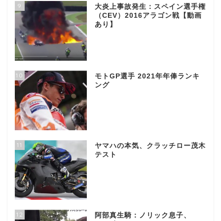
9
大炎上事故発生：スペイン選手権
（CEV）2016アラゴン戦【動画
あり】
10
モトGP選手 2021年年俸ランキ
ング
11
ヤマハの本気、クラッチロー茂木
テスト
12
阿部真生騎：ノリック息子、