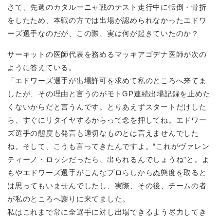
さて、先週のカタルーニャ戦のテスト走行中に転倒・骨折
をしたため、本戦の方では出場が認められなかったエドワ
ーズ選手なのだが、この際、実は何が起きていたのか？
サーキットの医師代表を務めるマッキアゴデナ医師が次の
ように答えている。
「エドワーズ選手が出場許可を求めて私のところへ来てま
したが、その理由と言うのがモトGP連続出場記録を止めた
くないからだと言うんです。とりあえずスタートだけした
ら、すぐにリタイヤするからって念を押してね。エドワー
ズ選手の態度も発言も適切なものとは言えませんでした
ね。そして、こうも言ってきたんですよ。“これがヴァレン
ティーノ・ロッシだったら、出られるんでしょうね”と。よ
もやエドワーズ選手がこんなプロらしからぬ態度を取ると
は思ってもいませんでしたし、実際、その後、チームの者
が私のところへ謝りに来てました。
私はこれまで常に全選手に対し出場できるよう尽力してき