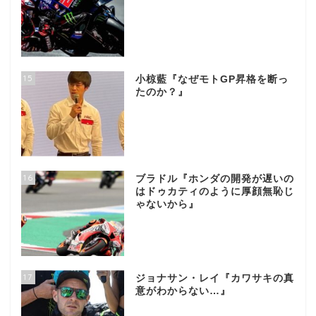
15
小椋藍『なぜモトGP昇格を断っ
たのか？』
16
ブラドル『ホンダの開発が遅いの
はドゥカティのように厚顔無恥じ
ゃないから』
17
ジョナサン・レイ『カワサキの真
意がわからない…』