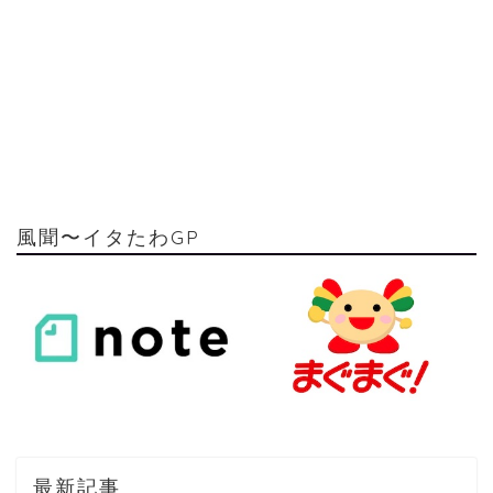
風聞〜イタたわGP
最新記事