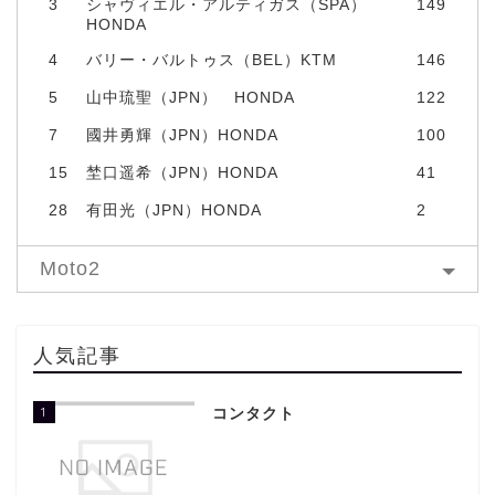
3
シャヴィエル・アルティガス（SPA）
149
HONDA
4
バリー・バルトゥス（BEL）KTM
146
5
山中琉聖（JPN） HONDA
122
7
國井勇輝（JPN）HONDA
100
15
埜口遥希（JPN）HONDA
41
28
有田光（JPN）HONDA
2
Moto2
人気記事
1
コンタクト