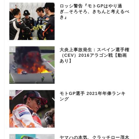
8
ロッシ警告『モトGPはやり過
ぎ…そろそろ、きちんと考えるべ
き』
9
大炎上事故発生：スペイン選手権
（CEV）2016アラゴン戦【動画
あり】
10
モトGP選手 2021年年俸ランキ
ング
11
ヤマハの本気、クラッチロー茂木