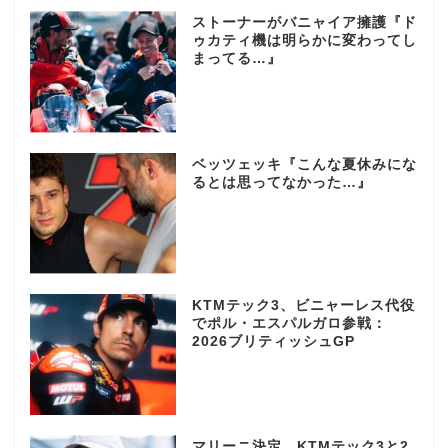
ストーナーがバニャイア擁護『ド
ゥカティ機は明らかに変わってし
まってる…』
ベッツェッキ『こんな夏休みにな
るとは思ってなかった…』
KTMテック3、ビニャーレス代役
でポル・エスパルガロ参戦：
2026ブリティッシュGP
マリーニ決定、KTMテック3と2