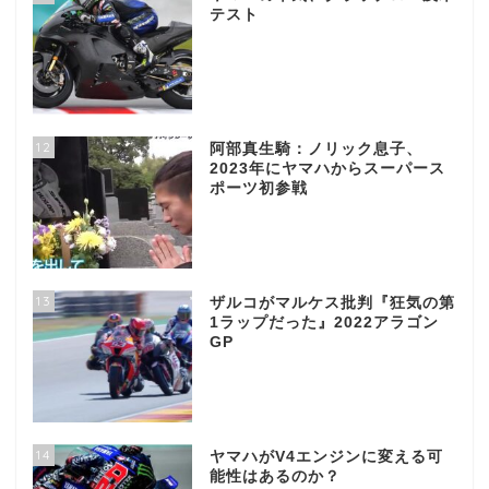
テスト
12
阿部真生騎：ノリック息子、
2023年にヤマハからスーパース
ポーツ初参戦
13
ザルコがマルケス批判『狂気の第
1ラップだった』2022アラゴン
GP
14
ヤマハがV4エンジンに変える可
能性はあるのか？