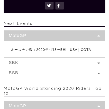
Next Events
MotoGP
オースチン戦：2020年4月3〜5日 | USA | COTA
SBK
BSB
MotoGP World Standing 2020 Riders Top
10
MotoGP