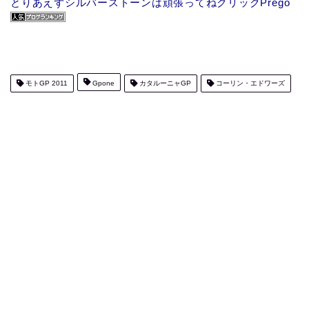
とりあえずシルバーストーンは頑張ってねクリックPrego
モトGP 2011
Gpone
カタルーニャGP
コーリン・エドワーズ