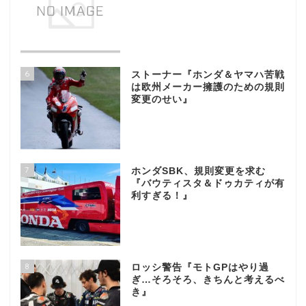
6
ストーナー『ホンダ＆ヤマハ苦戦
は欧州メーカー擁護のための規則
変更のせい』
7
ホンダSBK、規則変更を求む
『バウティスタ＆ドゥカティが有
利すぎる！』
8
ロッシ警告『モトGPはやり過
ぎ…そろそろ、きちんと考えるべ
き』