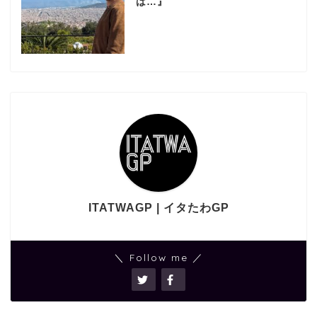
は…』
ITATWAGP | イタたわGP
＼ Follow me ／