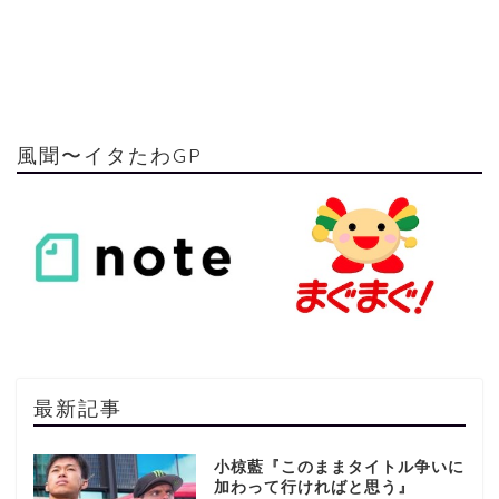
風聞〜イタたわGP
最新記事
小椋藍『このままタイトル争いに
加わって行ければと思う』