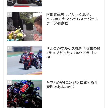
12
阿部真生騎：ノリック息子、
2023年にヤマハからスーパース
ポーツ初参戦
13
ザルコがマルケス批判『狂気の第
1ラップだった』2022アラゴン
GP
14
ヤマハがV4エンジンに変える可
能性はあるのか？