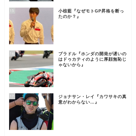
15
小椋藍『なぜモトGP昇格を断っ
たのか？』
16
ブラドル『ホンダの開発が遅いの
はドゥカティのように厚顔無恥じ
ゃないから』
17
ジョナサン・レイ『カワサキの真
意がわからない…』